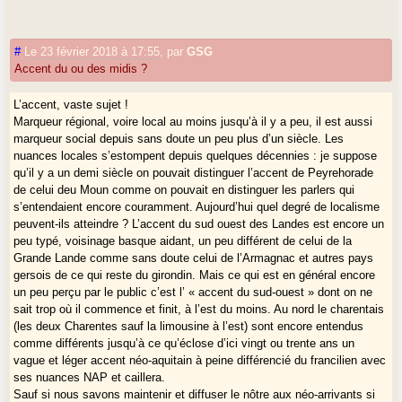
#
Le 23 février 2018 à 17:55
,
par
GSG
Accent du ou des midis ?
L’accent, vaste sujet !
Marqueur régional, voire local au moins jusqu’à il y a peu, il est aussi
marqueur social depuis sans doute un peu plus d’un siècle. Les
nuances locales s’estompent depuis quelques décennies : je suppose
qu’il y a un demi siècle on pouvait distinguer l’accent de Peyrehorade
de celui deu Moun comme on pouvait en distinguer les parlers qui
s’entendaient encore couramment. Aujourd’hui quel degré de localisme
peuvent-ils atteindre ? L’accent du sud ouest des Landes est encore un
peu typé, voisinage basque aidant, un peu différent de celui de la
Grande Lande comme sans doute celui de l’Armagnac et autres pays
gersois de ce qui reste du girondin. Mais ce qui est en général encore
un peu perçu par le public c’est l’ « accent du sud-ouest » dont on ne
sait trop où il commence et finit, à l’est du moins. Au nord le charentais
(les deux Charentes sauf la limousine à l’est) sont encore entendus
comme différents jusqu’à ce qu’éclose d’ici vingt ou trente ans un
vague et léger accent néo-aquitain à peine différencié du francilien avec
ses nuances NAP et caillera.
Sauf si nous savons maintenir et diffuser le nôtre aux néo-arrivants si