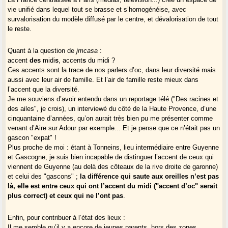
vie unifié dans lequel tout se brasse et s’homogénéise, avec
survalorisation du modèle diffusé par le centre, et dévalorisation de tout
le reste.
Quant à la question de
jmcasa
:
accent
des
midi
s
, accent
s
du midi ?
Ces accents sont la trace de nos parlers d’oc, dans leur diversité mais
aussi avec leur air de famille. Et l’air de famille reste mieux dans
l’accent que la diversité.
Je me souviens d’avoir entendu dans un reportage télé ("Des racines et
des ailes", je crois), un interviewé du côté de la Haute Provence, d’une
cinquantaine d’années, qu’on aurait très bien pu me présenter comme
venant d’Aire sur Adour par exemple... Et je pense que ce n’était pas un
gascon "expat" !
Plus proche de moi : étant à Tonneins, lieu intermédiaire entre Guyenne
et Gascogne, je suis bien incapable de distinguer l’accent de ceux qui
viennent de Guyenne (au delà des côteaux de la rive droite de garonne)
et celui des "gascons" ;
la différence qui saute aux oreilles n’est pas
là, elle est entre ceux qui ont l’accent du midi ("accent d’oc" serait
plus correct) et ceux qui ne l’ont pas
.
Enfin, pour contribuer à l’état des lieux :
Il me semble qu’il y a encore de jeunes parents, hors des zones