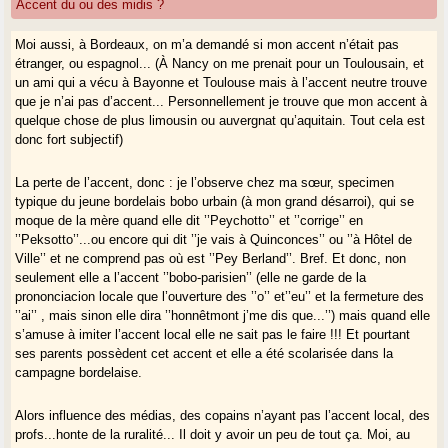
Accent du ou des midis ?
Moi aussi, à Bordeaux, on m’a demandé si mon accent n’était pas
étranger, ou espagnol... (À Nancy on me prenait pour un Toulousain, et
un ami qui a vécu à Bayonne et Toulouse mais à l’accent neutre trouve
que je n’ai pas d’accent... Personnellement je trouve que mon accent à
quelque chose de plus limousin ou auvergnat qu’aquitain. Tout cela est
donc fort subjectif)
La perte de l’accent, donc : je l’observe chez ma sœur, specimen
typique du jeune bordelais bobo urbain (à mon grand désarroi), qui se
moque de la mère quand elle dit ’’Peychotto’’ et ’’corrige’’ en
’’Peksotto’’...ou encore qui dit ’’je vais à Quinconces’’ ou ’’à Hôtel de
Ville’’ et ne comprend pas où est ’’Pey Berland’’. Bref. Et donc, non
seulement elle a l’accent ’’bobo-parisien’’ (elle ne garde de la
prononciacion locale que l’ouverture des ’’o’’ et’’eu’’ et la fermeture des
’’ai’’ , mais sinon elle dira ’’honnêtmont j’me dis que...’’) mais quand elle
s’amuse à imiter l’accent local elle ne sait pas le faire !!! Et pourtant
ses parents possèdent cet accent et elle a été scolarisée dans la
campagne bordelaise.
Alors influence des médias, des copains n’ayant pas l’accent local, des
profs...honte de la ruralité... Il doit y avoir un peu de tout ça. Moi, au