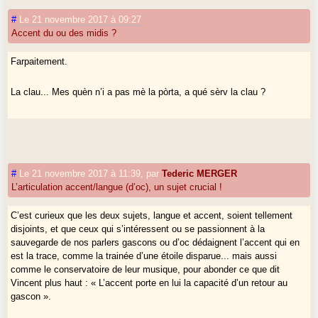
#
Le 21 novembre 2017 à 09:27
Accent du ou des midis ?
Farpaitement.
La clau... Mes quèn n’i a pas mè la pòrta, a qué sèrv la clau ?
#
Le 21 novembre 2017 à 11:39
,
par
Tederic MERGER
L’articulation accent/langue (d’oc), un sujet crucial !
C’est curieux que les deux sujets, langue et accent, soient tellement
disjoints, et que ceux qui s’intéressent ou se passionnent à la
sauvegarde de nos parlers gascons ou d’oc dédaignent l’accent qui en
est la trace, comme la trainée d’une étoile disparue... mais aussi
comme le conservatoire de leur musique, pour abonder ce que dit
Vincent plus haut : « L’accent porte en lui la capacité d’un retour au
gascon ».