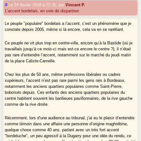
#
Le 24 février 2018 à 22:26
,
par
Vincent P.
L’accent bordelais, en voie de disparition
Le peuple "populaire" bordelais a l’accent, c’est un phénomène que je
constate depuis 2005, même si là encore, cela va en se raréfiant.
Ce peuple ne vit plus trop en centre-ville, encore qu’à la Bastide (où je
travaillais jusqu’à ce mois-ci mais est-ce encore le centre ?), il n’était
pas rare d’entendre l’accent, notamment sur le marché du jeudi matin
de la place Calixte-Camelle.
Chez les plus de 50 ans, même professions libérales ou cadres
supérieurs, l’accent n’est pas rare parmi les gens nés à Bordeaux,
notamment les anciens quartiers populaires comme Saint-Pierre,
boboïsés depuis. Ces enfants des anciens quartiers populaires du
centre habitent souvent les banlieues pavillonnaires, de la rive gauche
comme de la rive droite.
Récemment, lors d’une audience au tribunal, j’ai eu le plaisir d’entendre
comme témoin dans une affaire une personne d’origine maghrébine,
quelque chose comme 40 ans, parlant avec un très fort accent
"bordeluche", un peu agressif à la Dugarry pour une idée du rendu, ce