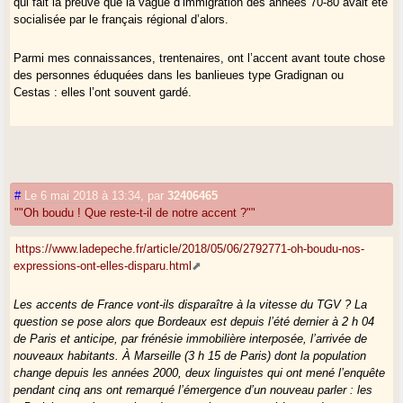
qui fait la preuve que la vague d’immigration des années 70-80 avait été
socialisée par le français régional d’alors.
Parmi mes connaissances, trentenaires, ont l’accent avant toute chose
des personnes éduquées dans les banlieues type Gradignan ou
Cestas : elles l’ont souvent gardé.
#
Le 6 mai 2018 à 13:34
,
par
32406465
""Oh boudu ! Que reste-t-il de notre accent ?""
https://www.ladepeche.fr/article/2018/05/06/2792771-oh-boudu-nos-
expressions-ont-elles-disparu.html
Les accents de France vont-ils disparaître à la vitesse du TGV ? La
question se pose alors que Bordeaux est depuis l’été dernier à 2 h 04
de Paris et anticipe, par frénésie immobilière interposée, l’arrivée de
nouveaux habitants. À Marseille (3 h 15 de Paris) dont la population
change depuis les années 2000, deux linguistes qui ont mené l’enquête
pendant cinq ans ont remarqué l’émergence d’un nouveau parler : les