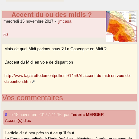
Accent du ou des midis ?
mercredi 15 novembre 2017
-
jmcasa
50
Mais de quel Midi parlons-nous ? La Gascogne en Midi ?
L’accent du Midi en voie de disparition
http://www.lagazettedemontpellier.fr/14597/l-accent-du-midi-en-voie-de-
disparition.html
Vos commentaires
#
Le 18 novembre 2017 à 11:16
,
par
Tederic MERGER
Accent(s) d’oc
L’article dit à peu près tout ce qu’il faut.
La France centralisée à Paris (médias, télévision...) crée un espace de