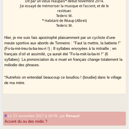
Dit par un vieux réaupais* début novembre 2014.
J’ai essayé de mémoriser la musique et l’accent, et de le
restituer.
Tederic M.
* Habitant de Réaup (Albret)
Tederic M.
Hier, je me suis fais apostrophé plaisamment par un cycliste d’une
meute sportive aux abords de Tonneins : "Faut la mettre, la batterie !"
(Fo-la-mè-treu-la-ba-teu-ri !) ; 8 syllabes envoyées à la mitraille ; en
français d’oïl et assimilé, ça aurait été "Fo-la-mèt-la-ba-tri !" (6
syllabes). La prononciation du e muet en français change totalement la
mélodie des phrases.
*Autrefois on entendait beaucoup ce boudïou ! (boudiw) dans le village
de ma mère.
#
Le 23 novembre 2017 à 18:09
,
par
Renaud
Accent du ou des midis ?