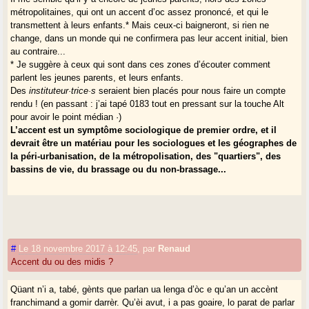
métropolitaines, qui ont un accent d’oc assez prononcé, et qui le
transmettent à leurs enfants.* Mais ceux-ci baigneront, si rien ne
change, dans un monde qui ne confirmera pas leur accent initial, bien
au contraire...
* Je suggère à ceux qui sont dans ces zones d’écouter comment
parlent les jeunes parents, et leurs enfants.
Des
instituteur·trice·s
seraient bien placés pour nous faire un compte
rendu ! (en passant : j’ai tapé 0183 tout en pressant sur la touche Alt
pour avoir le point médian ·)
L’accent est un symptôme sociologique de premier ordre, et il
devrait être un matériau pour les sociologues et les géographes de
la péri-urbanisation, de la métropolisation, des "quartiers", des
bassins de vie, du brassage ou du non-brassage...
#
Le 18 novembre 2017 à 12:45
,
par
Renaud
Accent du ou des midis ?
Qüant n’i a, tabé, gènts que parlan ua lenga d’òc e qu’an un accènt
franchimand a gomir darrèr. Qu’èi avut, i a pas goaire, lo parat de parlar