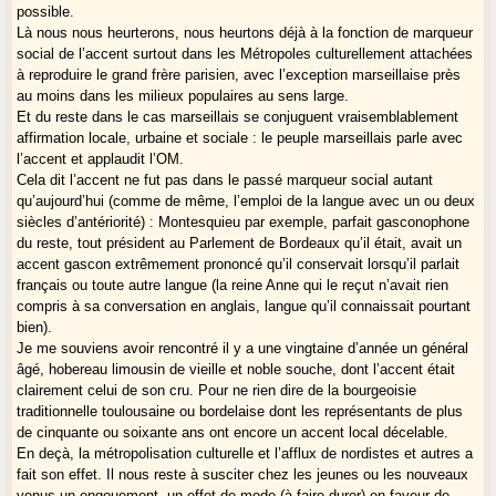
possible.
Là nous nous heurterons, nous heurtons déjà à la fonction de marqueur
social de l’accent surtout dans les Métropoles culturellement attachées
à reproduire le grand frère parisien, avec l’exception marseillaise près
au moins dans les milieux populaires au sens large.
Et du reste dans le cas marseillais se conjuguent vraisemblablement
affirmation locale, urbaine et sociale : le peuple marseillais parle avec
l’accent et applaudit l’OM.
Cela dit l’accent ne fut pas dans le passé marqueur social autant
qu’aujourd’hui (comme de même, l’emploi de la langue avec un ou deux
siècles d’antériorité) : Montesquieu par exemple, parfait gasconophone
du reste, tout président au Parlement de Bordeaux qu’il était, avait un
accent gascon extrêmement prononcé qu’il conservait lorsqu’il parlait
français ou toute autre langue (la reine Anne qui le reçut n’avait rien
compris à sa conversation en anglais, langue qu’il connaissait pourtant
bien).
Je me souviens avoir rencontré il y a une vingtaine d’année un général
âgé, hobereau limousin de vieille et noble souche, dont l’accent était
clairement celui de son cru. Pour ne rien dire de la bourgeoisie
traditionnelle toulousaine ou bordelaise dont les représentants de plus
de cinquante ou soixante ans ont encore un accent local décelable.
En deçà, la métropolisation culturelle et l’afflux de nordistes et autres a
fait son effet. Il nous reste à susciter chez les jeunes ou les nouveaux
venus un engouement, un effet de mode (à faire durer) en faveur de