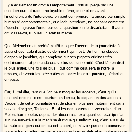
Il y a également un droit à l’emportement : pris au piège par une
https://www.ladepeche.fr/article/2018/05/06/2792772-pierre-escude-
question dure et rude, impitoyable même, qui met en avant
professeur-universites-accent-empreinte-digitale-voix.html
l’incohérence de l’interviewé, on peut comprendre, là encore par simple
humanité comportementale, que ledit interviewé, ne sachant comment
répondre, agresse l’émetteur de la question, en le discréditant. Il aurait
dit "casse-toi, tu pues", c’était la même.
Que Mélenchon ait préféré plutôt moquer l’accent de la journaliste à
autre chose, cela illustre évidemment qui il est. Un homme obsédé
d’oripeaux jacobins, qui complexe sur ses propres origines très
certainement, et persuadé des vertus de l’uniformité. C’est là son droit
le plus entier, une fois de plus. Tout comme cela sera le nôtre, à
rebours, de vomir les préciosités du parler français parisien, pédant et
empesé.
Car, à vrai dire, tant que l’on peut moquer les accents, c’est qu’ils
existent encore : c’est pourtant ça l’enjeu, la disparition des accents.
L’accent de cette journaliste est de plus en plus rare, notamment dans
sa ville d’origine, Toulouse. Et si les comportements vexatoires d’un
Mélenchon, répétés depuis des décennies, expliquent ce recul (je n’ai
aucune naïveté sur la machine étatique qui uniformise), c’est aussi de
la faute des gens qui ont eu cet accent, de n’avoir pas su le conserver,
voire le transmettre, par fierté, ce qui est certes délicat en notre époque