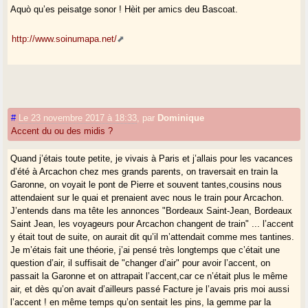
Aquò qu’es peisatge sonor ! Hèit per amics deu Bascoat.
http://www.soinumapa.net/
#
Le 23 novembre 2017 à 18:33
,
par
Dominique
Accent du ou des midis ?
Quand j’étais toute petite, je vivais à Paris et j’allais pour les vacances
d’été à Arcachon chez mes grands parents, on traversait en train la
Garonne, on voyait le pont de Pierre et souvent tantes,cousins nous
attendaient sur le quai et prenaient avec nous le train pour Arcachon.
J’entends dans ma tête les annonces "Bordeaux Saint-Jean, Bordeaux
Saint Jean, les voyageurs pour Arcachon changent de train" ... l’accent
y était tout de suite, on aurait dit qu’il m’attendait comme mes tantines.
Je m’étais fait une théorie, j’ai pensé très longtemps que c’était une
question d’air, il suffisait de "changer d’air" pour avoir l’accent, on
passait la Garonne et on attrapait l’accent,car ce n’était plus le même
air, et dès qu’on avait d’ailleurs passé Facture je l’avais pris moi aussi
l’accent ! en même temps qu’on sentait les pins, la gemme par la