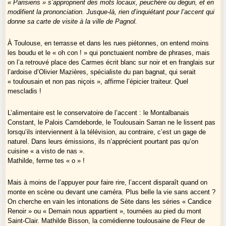
« Parisiens » s’approprient des mots locaux, peuchère ou degun, et en
modifient la prononciation. Jusque-là, rien d’inquiétant pour l’accent qui
donne sa carte de visite à la ville de Pagnol.
À Toulouse, en terrasse et dans les rues piétonnes, on entend moins
les boudu et le « oh con ! » qui ponctuaient nombre de phrases, mais
on l’a retrouvé place des Carmes écrit blanc sur noir et en franglais sur
l’ardoise d’Olivier Mazières, spécialiste du pan bagnat, qui serait
« toulousain et non pas niçois », affirme l’épicier traiteur. Quel
mescladis !
L’alimentaire est le conservatoire de l’accent : le Montalbanais
Constant, le Palois Camdeborde, le Toulousain Sarran ne le lissent pas
lorsqu’ils interviennent à la télévision, au contraire, c’est un gage de
naturel. Dans leurs émissions, ils n’apprécient pourtant pas qu’on
cuisine « a visto de nas ».
Mathilde, ferme tes « o » !
Mais à moins de l’appuyer pour faire rire, l’accent disparaît quand on
monte en scène ou devant une caméra. Plus belle la vie sans accent ?
On cherche en vain les intonations de Sète dans les séries « Candice
Renoir » ou « Demain nous appartient », tournées au pied du mont
Saint-Clair. Mathilde Bisson, la comédienne toulousaine de Fleur de