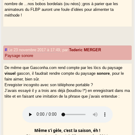
nombre de ...nos bobos bordelais (ou néos) ;gros à parier que les
animateurs du FLBP auront une foule d’idées pour alimenter ta
méthode !
#
Le 23 novembre 2017 à 17:49
,
par
Tederic MERGER
Paysage sonore
De même que Gasconha.com rend compte par les lòcs du paysage
visuel
gascon, il faudrait rendre compte du paysage
sonore
, pour le
faire aimer, bien sûr.
Enregister incognito avec son téléphone portable ?
J’avais essayé il y a trois ans déjà (boudïou !*) en enregistrant dans ma
tête et en faisant une imitation de la phrase que j’avais entendue :
Même s’i gèle, c’est la saison, éh !