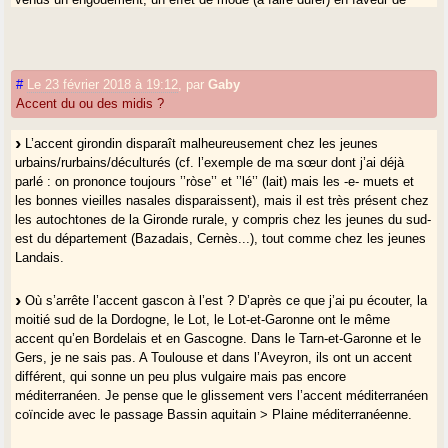
l’accent gascon (ou des), une espèce de snobisme nouveau en
somme ! Dans la société hypermalléable qui est la nôtre actuellement,
c’est difficile mais peut-être pas impossible.
#
Le 23 février 2018 à 19:12
,
par
Gaby
Accent du ou des midis ?
L’accent girondin disparaît malheureusement chez les jeunes
urbains/rurbains/déculturés (cf. l’exemple de ma sœur dont j’ai déjà
parlé : on prononce toujours ’’ròse’’ et ’’lé’’ (lait) mais les -e- muets et
les bonnes vieilles nasales disparaissent), mais il est très présent chez
les autochtones de la Gironde rurale, y compris chez les jeunes du sud-
est du département (Bazadais, Cernès...), tout comme chez les jeunes
Landais.
Où s’arrête l’accent gascon à l’est ? D’après ce que j’ai pu écouter, la
moitié sud de la Dordogne, le Lot, le Lot-et-Garonne ont le même
accent qu’en Bordelais et en Gascogne. Dans le Tarn-et-Garonne et le
Gers, je ne sais pas. A Toulouse et dans l’Aveyron, ils ont un accent
différent, qui sonne un peu plus vulgaire mais pas encore
méditerranéen. Je pense que le glissement vers l’accent méditerranéen
coïncide avec le passage Bassin aquitain > Plaine méditerranéenne.