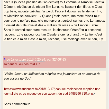
cactus (succès parisien de l’an dernier) tout comme la Nîmoise Laetitia
Clément, révélation du récent film Luna, ne laissent rien filtrer. « C’est
trop bête, raconte Laëtitia, j’ai perdu l’accent du jour au lendemain ! »,
et Mathilde se souvient : « Quand j’étais petite, ma mère faisait tout
pour que je ne l‘aie pas, elle me reprenait surtout sur les o ». Le fameux
o ouvert de Ville rose et des « milliers de roses » de Francis Cabrel.
Sans le revendiquer outre mesure, le chanteur d’Astaffort a conservé
l’accent. Et le rappeur occitan Claude Sicre l’a chanté : « Le tien c’est
le tien et le mien c’est le mien, l’accent, il se mélange avec le tien, il y
en a combien, il y en a plein, l’accent de la télé ne signifie rien, imposé
par les infos, il déteint… »
Il déteint tellement qu’en école de journalisme, Tristan, 21 ans, est prié
#
Le 17 octobre 2018 à 20:24
,
par
32406465
d’effacer son accent du lauragais pour les enregistrements de radio.
Accent du ou des midis ?
La revanche des accents
“Vidéo. Jean-Luc Mélenchon méprise une journaliste et se moque de
Standardisé par la télévision et la radio, minimisé par l’arrivée de
son accent du Sud”
nouveaux habitants, l’accent est aussi discriminé : « On rit de l’accent
de l’autre, mais c’est moins drôle quand on rit du mien », dit le linguiste
https://www.sudouest.fr/2018/10/17/jean-luc-melenchon-meprise-une-
Pierre Escudé (lire page suivante). En arrivant au lycée Fermat de
journaliste-et-se-moque-de-son-accent-du-sud-5488596-710.php
Toulouse, la jeune Emma, de Millau, a corrigé son accent pour se
fondre dans celui de ses nouveaux camarades.
Sans commentaire...