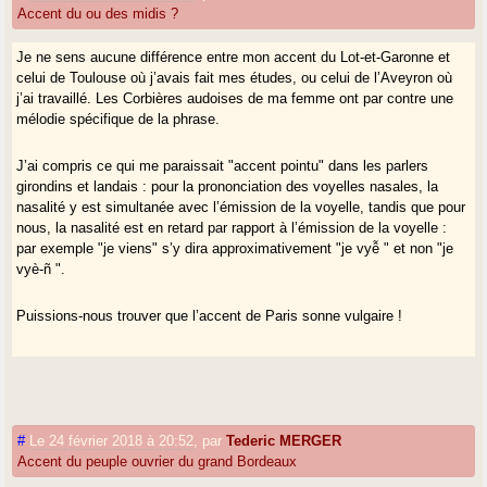
Accent du ou des midis ?
Je ne sens aucune différence entre mon accent du Lot-et-Garonne et
celui de Toulouse où j’avais fait mes études, ou celui de l’Aveyron où
j’ai travaillé. Les Corbières audoises de ma femme ont par contre une
mélodie spécifique de la phrase.
J’ai compris ce qui me paraissait "accent pointu" dans les parlers
girondins et landais : pour la prononciation des voyelles nasales, la
nasalité y est simultanée avec l’émission de la voyelle, tandis que pour
nous, la nasalité est en retard par rapport à l’émission de la voyelle :
par exemple "je viens" s’y dira approximativement "je vyễ " et non "je
vyè-ñ ".
Puissions-nous trouver que l’accent de Paris sonne vulgaire !
#
Le 24 février 2018 à 20:52
,
par
Tederic MERGER
Accent du peuple ouvrier du grand Bordeaux