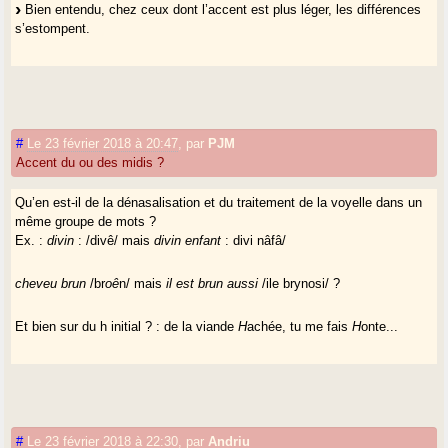
Bien entendu, chez ceux dont l’accent est plus léger, les différences
s’estompent.
#
Le 23 février 2018 à 20:47
,
par
PJM
Accent du ou des midis ?
Qu’en est-il de la dénasalisation et du traitement de la voyelle dans un
même groupe de mots ?
Ex. :
divin
: /divê/ mais
divin enfant
: divi nâfâ/
cheveu brun
/br
oê
n/ mais
il est brun aussi
/ile brynosi/ ?
Et bien sur du h initial ? : de la viande
H
achée, tu me fais
H
onte...
#
Le 23 février 2018 à 22:30
,
par
Andriu