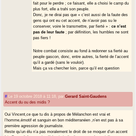
fait pour le perdre ; ce faisant, elle a choisi le camp du
plus fort, elle a trahi son peuple.
Donc, je ne dirai pas que « c’est aussi de la faute des
gens qui ont eu cet accent, de n’avoir pas su le
conserver, voire le transmettre, par fierté » :
ce n’est
pas de leur faute
; par définition, les humbles ne sont
pas fiers !
Notre combat consiste au fond à redonner sa fierté au
peuple gascon, donc, entre autres, la fierté de l’accent
qu’il a gardé (sans le vouloir).
Mais ça va chercher loin, parce qu’il est question
d’émancipation
socio-économique
: il faudrait qu’une
partie au moins du peuple gascon qui a encore l’accent
soit dans un tel état ascensionnel qu’elle ne prendrait
plus comme référence le standard parisien ! Et que
#
Le 19 octobre 2018 à 11:18
,
par
Gerard Saint-Gaudens
cette partie "arrivée" devienne la référence pour le
Accent du ou des midis ?
reste du peuple gascon... Et tous ensemble, ils
commenceraient à se moquer de l’accent parisien... du
Oui Vincent,ce que tu dis à propos de Mélanchon est vrai et
coup, je rentrerais en dissidence !
l’homme,émotif et sanguin en bon méditerranéen ,n’en est pas à sa
première agression de journaliste.
Reste qu’un élu n’a pas moralement le droit de se moquer d’un accent