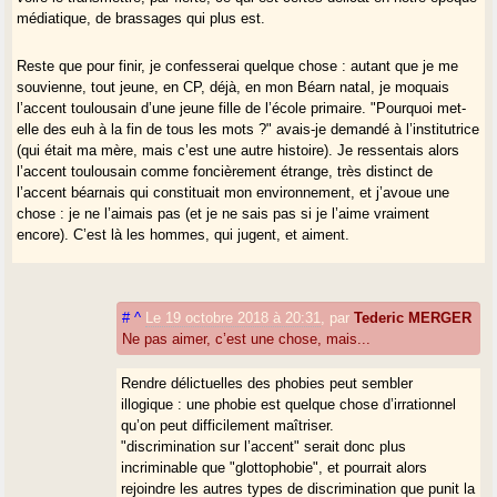
médiatique, de brassages qui plus est.
Reste que pour finir, je confesserai quelque chose : autant que je me
souvienne, tout jeune, en CP, déjà, en mon Béarn natal, je moquais
l’accent toulousain d’une jeune fille de l’école primaire. "Pourquoi met-
elle des euh à la fin de tous les mots ?" avais-je demandé à l’institutrice
(qui était ma mère, mais c’est une autre histoire). Je ressentais alors
l’accent toulousain comme foncièrement étrange, très distinct de
l’accent béarnais qui constituait mon environnement, et j’avoue une
chose : je ne l’aimais pas (et je ne sais pas si je l’aime vraiment
encore). C’est là les hommes, qui jugent, et aiment.
#
^
Le 19 octobre 2018 à 20:31
,
par
Tederic MERGER
Ne pas aimer, c’est une chose, mais...
Rendre délictuelles des phobies peut sembler
illogique : une phobie est quelque chose d’irrationnel
qu’on peut difficilement maîtriser.
"discrimination sur l’accent" serait donc plus
incriminable que "glottophobie", et pourrait alors
rejoindre les autres types de discrimination que punit la