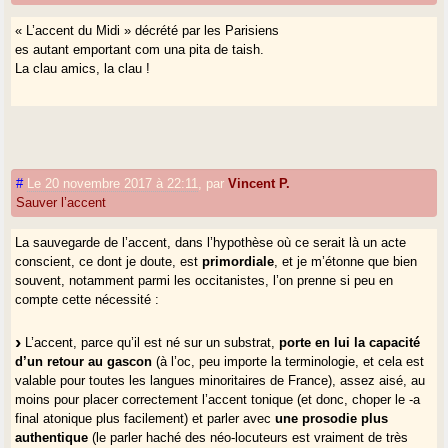
« L’accent du Midi » décrété par les Parisiens
es autant emportant com una pita de taish.
La clau amics, la clau !
#
Le 20 novembre 2017 à 22:11
,
par
Vincent P.
Sauver l’accent
La sauvegarde de l’accent, dans l’hypothèse où ce serait là un acte
conscient, ce dont je doute, est
primordiale
, et je m’étonne que bien
souvent, notamment parmi les occitanistes, l’on prenne si peu en
compte cette nécessité :
L’accent, parce qu’il est né sur un substrat,
porte en lui la capacité
d’un retour au gascon
(à l’oc, peu importe la terminologie, et cela est
valable pour toutes les langues minoritaires de France), assez aisé, au
moins pour placer correctement l’accent tonique (et donc, choper le -a
final atonique plus facilement) et parler avec
une prosodie plus
authentique
(le parler haché des néo-locuteurs est vraiment de très