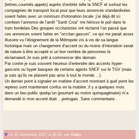
(lettres,courriels,appels) auprès d’entités telle la SNCF et surtout les
compagnies de transport local pour que leurs annonces standardisées
soient faites avec un minimum d’intonation locale ;j’ai déjà dit ici
combien l’annonce de l’arrêt "Santt Croa" me hérisse le poil dans le
tram bordelais.Des groupes occitanistes ont réclamé l’an passé que
ces annonces soient faites en "occitan gascon", ce qui me parait assez
illusoire vu l’éloignement de la Métropole vis à vis de sa langue
historique mais un changement d’accent ou du moins d’intonation serait
de nature à être accepté si un bon nombre de personnes le
réclamaient.Je suis prêt à commencer dès demain.
Par contre je suis souvent heureux d’entendre des accents hyper-
gascons ou hyper basques de certains agents SNCF sur le TGV (mais
je sais qu’ils ne plaisent pas ainsi à tout le monde ...).
Un dernier point à signaler en matière d’accent montrant à quel point les
repères sont maintenant confus en la matière ;il y a quelques mois
dans un lieu public quelqu’un (pourtant au moins quinquagénaire) m’a
demandé si mon accent était ...portugais .Sans commentaire .
#
Le 22 novembre 2017 à 00:05
,
par
Gaby