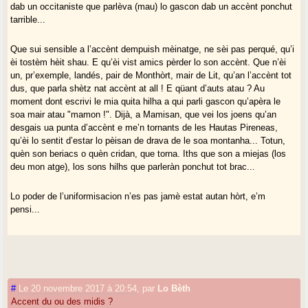
dab un occitaniste que parlèva (mau) lo gascon dab un accènt ponchut
tarrible...
Que sui sensible a l’accènt dempuish mèinatge, ne sèi pas perqué, qu’i
èi tostèm hèit shau. E qu’èi vist amics pèrder lo son accènt. Que n’èi
un, pr’exemple, landés, pair de Monthòrt, mair de Lit, qu’an l’accènt tot
dus, que parla shètz nat accènt at all ! E qüant d’auts atau ? Au
moment dont escrivi le mia quita hilha a qui parli gascon qu’apèra le
soa mair atau "mamon !". Dijà, a Mamisan, que vei los joens qu’an
desgais ua punta d’accènt e me’n tornants de les Hautas Pireneas,
qu’èi lo sentit d’estar lo pèisan de drava de le soa montanha... Totun,
quèn son beriacs o quèn cridan, que torna. Iths que son a miejas (los
deu mon atge), los sons hilhs que parleràn ponchut tot brac...
Lo poder de l’uniformisacion n’es pas jamè estat autan hòrt, e’m
pensi...
#
Le 20 novembre 2017 à 20:54
,
par
Lo Bèth
Accent du ou des midis ?