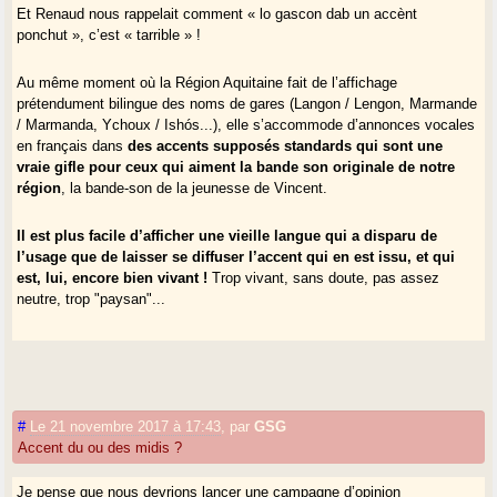
Et Renaud nous rappelait comment « lo gascon dab un accènt
ponchut », c’est « tarrible » !
Au même moment où la Région Aquitaine fait de l’affichage
prétendument bilingue des noms de gares (Langon / Lengon, Marmande
/ Marmanda, Ychoux / Ishós...), elle s’accommode d’annonces vocales
en français dans
des accents supposés standards qui sont une
vraie gifle pour ceux qui aiment la bande son originale de notre
région
, la bande-son de la jeunesse de Vincent.
Il est plus facile d’afficher une vieille langue qui a disparu de
l’usage que de laisser se diffuser l’accent qui en est issu, et qui
est, lui, encore bien vivant !
Trop vivant, sans doute, pas assez
neutre, trop "paysan"...
#
Le 21 novembre 2017 à 17:43
,
par
GSG
Accent du ou des midis ?
Je pense que nous devrions lancer une campagne d’opinion