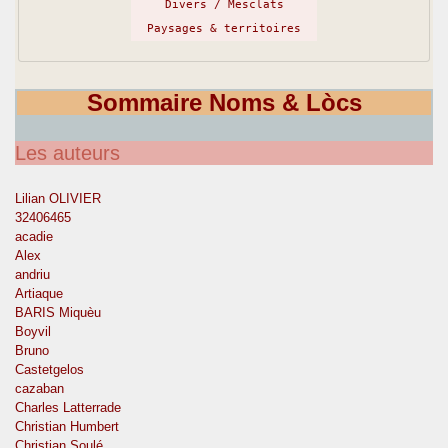
Divers / Mesclats
Paysages & territoires
Sommaire Noms & Lòcs
Les auteurs
Lilian OLIVIER
32406465
acadie
Alex
andriu
Artiaque
BARIS Miquèu
Boyvil
Bruno
Castetgelos
cazaban
Charles Latterrade
Christian Humbert
Christian Soulé