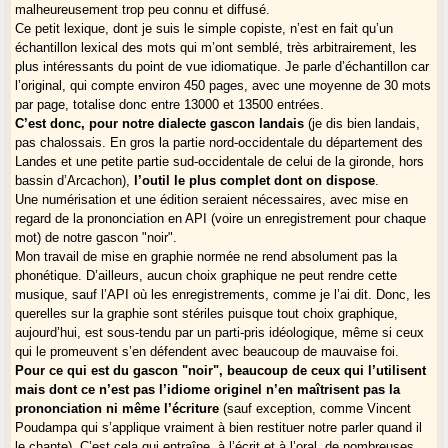
malheureusement trop peu connu et diffusé.
Ce petit lexique, dont je suis le simple copiste, n’est en fait qu’un
échantillon lexical des mots qui m’ont semblé, très arbitrairement, les
plus intéressants du point de vue idiomatique. Je parle d’échantillon car
l’original, qui compte environ 450 pages, avec une moyenne de 30 mots
par page, totalise donc entre 13000 et 13500 entrées.
C’est donc, pour notre dialecte gascon landais
(je dis bien landais,
pas chalossais. En gros la partie nord-occidentale du département des
Landes et une petite partie sud-occidentale de celui de la gironde, hors
bassin d’Arcachon),
l’outil le plus complet dont on dispose
.
Une numérisation et une édition seraient nécessaires, avec mise en
regard de la prononciation en API (voire un enregistrement pour chaque
mot) de notre gascon "noir".
Mon travail de mise en graphie normée ne rend absolument pas la
phonétique. D’ailleurs, aucun choix graphique ne peut rendre cette
musique, sauf l’API où les enregistrements, comme je l’ai dit. Donc, les
querelles sur la graphie sont stériles puisque tout choix graphique,
aujourd’hui, est sous-tendu par un parti-pris idéologique, même si ceux
qui le promeuvent s’en défendent avec beaucoup de mauvaise foi.
Pour ce qui est du gascon "noir", beaucoup de ceux qui l’utilisent
mais dont ce n’est pas l’idiome originel n’en maîtrisent pas la
prononciation ni même l’écriture
(sauf exception, comme Vincent
Poudampa qui s’applique vraiment à bien restituer notre parler quand il
le chante). C’est cela qui entraîne, à l’écrit et à l’oral, de nombreuses