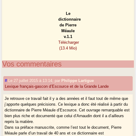
Le
dictionnaire
de Pierre
Méaule
v.1.1
Télécharger
(13.4 Mio)
Vos commentaires
#
Le 27 juillet 2015 à 13:14
,
par
Philippe Lartigue
Lexique français-gascon d’Escource et de la Grande Lande
Je retrouve ce travail fait il y a des années et il faut tout de même que
j’apporte quelques précisions. Ce lexique a donc été réalisé à partir du
dictionnaire de Pierre Méaule d’Escource. Cet ouvrage remarquable est
bien plus riche et documenté que celui d’Arnaudin dont il a d’ailleurs
repris la matière.
Dans sa préface manuscrite, comme l’est tout le document, Pierre
Méaule parle d’un travail de 40 ans et ce dictionnaire est