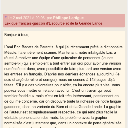
#
Le 2 mai 2021 à 20:06
,
par
Philippe Lartigue
Lexique français-gascon d’Escource et de la Grande Lande
Bonjour à tous,
L’ami Eric Badets de Parentis, à qui j’ai récemment prêté le dictionnaire
Méaule, l’a entièrement scanné. Maintenant, notre infatigable Eric a
réussi à motiver une équipe d’une quinzaine de personnes (jeunes
semble-t-il) qui s’emploient à tout entrer sur ordi pour avoir une version
numérisée et donc, avec possibilité de faire plus tard une version avec
les entrées en français. D’après nos derniers échanges aujourd’hui (je
suis chargé de relire et corriger), nous en serions à 143 pages déjà
faites. S’il y a des volontaires pour aider, ça ira encore plus vite. Vous
pouvez vous mettre en relation avec lui. C’est un travail qui peut
sembler fastidieux mais c’est en fait très intéressant, passionnant en
ce qui me concerne, car on découvre toute la richesse de notre langue
gasconne, dans sa variante du Born et de la Grande Lande. La graphie
de l’auteur est scrupuleusement respectée, ce qui rend plus facile la
véritable prononciation des mots. Le problème avec la graphie
normalisée c’est justement que, dans un contexte de perte généralisée