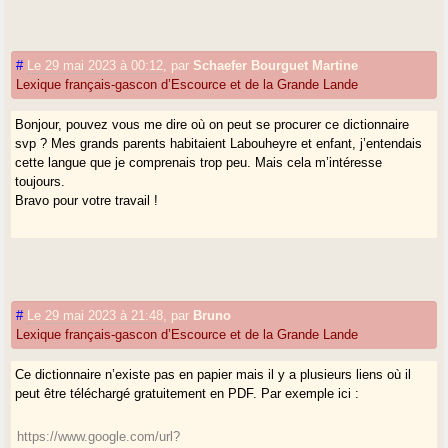
#
Le 29 mai 2023 à 00:12
,
par
Schaefer Bourguet Martine
Lexique français-gascon d’Escource et de la Grande Lande
Bonjour, pouvez vous me dire où on peut se procurer ce dictionnaire
svp ? Mes grands parents habitaient Labouheyre et enfant, j’entendais
cette langue que je comprenais trop peu. Mais cela m’intéresse
toujours.
Bravo pour votre travail !
#
Le 29 mai 2023 à 21:48
,
par
Bruno
Lexique français-gascon d’Escource et de la Grande Lande
Ce dictionnaire n’existe pas en papier mais il y a plusieurs liens où il
peut être téléchargé gratuitement en PDF. Par exemple ici :
https://www.google.com/url?