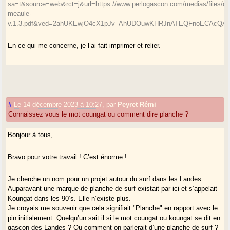
sa=t&source=web&rct=j&url=https://www.perlogascon.com/medias/files/di
meaule-
v.1.3.pdf&ved=2ahUKEwjO4cX1pJv_AhUDOuwKHRJnATEQFnoECAcQA
En ce qui me concerne, je l’ai fait imprimer et relier.
#
Le 14 décembre 2023 à 10:27
,
par
Peyret Rémi
Connaissez vous le mot coungat ou comment dire planche ?
Bonjour à tous,
Bravo pour votre travail ! C’est énorme !
Je cherche un nom pour un projet autour du surf dans les Landes.
Auparavant une marque de planche de surf existait par ici et s’appelait
Koungat dans les 90’s. Elle n’existe plus.
Je croyais me souvenir que cela signifiait "Planche" en rapport avec le
pin initialement. Quelqu’un sait il si le mot coungat ou koungat se dit en
gascon des Landes ? Ou comment on parlerait d’une planche de surf ?