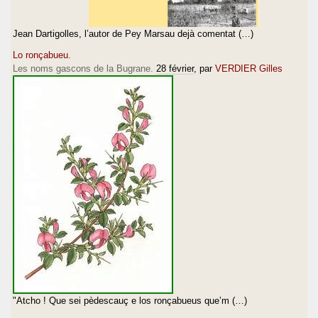
Jean Dartigolles, l’autor de Pey Marsau dejà comentat (…)
Lo ronçabueu.
Les noms gascons de la Bugrane.
28 février
, par
VERDIER Gilles
"Atcho ! Que sei pèdescauç e los ronçabueus que’m (…)