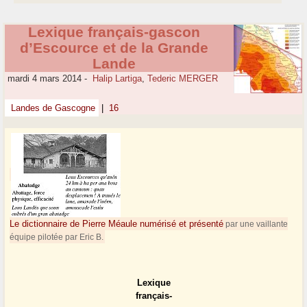
Lexique français-gascon
d’Escource et de la Grande
Lande
mardi 4 mars 2014
-
Halip Lartiga
,
Tederic MERGER
Landes de Gascogne
|
16
Le dictionnaire de Pierre Méaule numérisé et présenté
par une vaillante
équipe pilotée par Eric B.
Lexique
français-