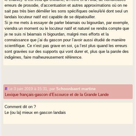
erreurs de prosodie, d’accentuation et autres approximations où on ne
sait pas très bien démêler les sons spécifiques oe/eu/è/é dont seul un
landais locuteur natif est capable de se dépatouiller.
Si je me mets à essayer de parler béarnais ou bigourdan, par exemple,
viendra un moment ou le locuteur natif et naturel se rendra compte que
je ne suis ni béarnais ni bigourdan, malgré mes efforts et la
connaissance que j’ai du gascon pour l’avoir aussi étudié de manière
scientifique. Ce n’est pas grave en soi, ça l’est plus quand les erreurs
sont gravées sur des supports qui vont durer et, plus que la parole des
indigènes, faire malheureusement référence.
#
Le 3 juin 2019 à 15:31
,
par
Schoonbaert martine
Lexique français-gascon d’Escource et de la Grande Lande
Comment dit on ?
Le (ou la) mieux en gascon landais