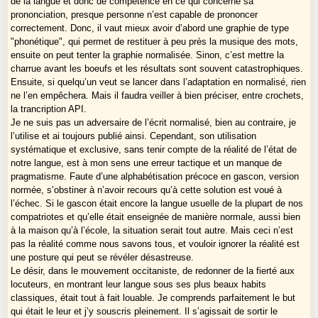
de la langue et donc de compétence en ce qui concerne sa
prononciation, presque personne n’est capable de prononcer
correctement. Donc, il vaut mieux avoir d’abord une graphie de type
"phonétique", qui permet de restituer à peu près la musique des mots,
ensuite on peut tenter la graphie normalisée. Sinon, c’est mettre la
charrue avant les boeufs et les résultats sont souvent catastrophiques.
Ensuite, si quelqu’un veut se lancer dans l’adaptation en normalisé, rien
ne l’en empêchera. Mais il faudra veiller à bien préciser, entre crochets,
la trancription API.
Je ne suis pas un adversaire de l’écrit normalisé, bien au contraire, je
l’utilise et ai toujours publié ainsi. Cependant, son utilisation
systématique et exclusive, sans tenir compte de la réalité de l’état de
notre langue, est à mon sens une erreur tactique et un manque de
pragmatisme. Faute d’une alphabétisation précoce en gascon, version
normée, s’obstiner à n’avoir recours qu’à cette solution est voué à
l’échec. Si le gascon était encore la langue usuelle de la plupart de nos
compatriotes et qu’elle était enseignée de manière normale, aussi bien
à la maison qu’à l’école, la situation serait tout autre. Mais ceci n’est
pas la réalité comme nous savons tous, et vouloir ignorer la réalité est
une posture qui peut se révéler désastreuse.
Le désir, dans le mouvement occitaniste, de redonner de la fierté aux
locuteurs, en montrant leur langue sous ses plus beaux habits
classiques, était tout à fait louable. Je comprends parfaitement le but
qui était le leur et j’y souscris pleinement. Il s’agissait de sortir le