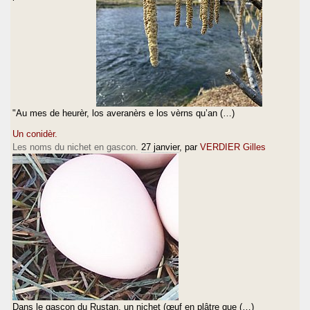
"Au mes de heurèr, los averanèrs e los vèrns qu’an (…)
Un conidèr.
Les noms du nichet en gascon.
27 janvier
, par
VERDIER Gilles
Dans le gascon du Rustan, un nichet (œuf en plâtre que (…)