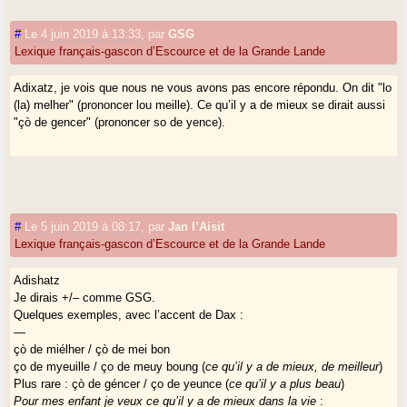
#
Le 4 juin 2019 à 13:33
,
par
GSG
Lexique français-gascon d’Escource et de la Grande Lande
Adixatz, je vois que nous ne vous avons pas encore répondu. On dit "lo
(la) melher" (prononcer lou meille). Ce qu’il y a de mieux se dirait aussi
"çò de gencer" (prononcer so de yence).
#
Le 5 juin 2019 à 08:17
,
par
Jan l’Aisit
Lexique français-gascon d’Escource et de la Grande Lande
Adishatz
Je dirais +/– comme GSG.
Quelques exemples, avec l’accent de Dax :
—
çò de miélher / çò de mei bon
ço de myeuille / ço de meuy boung (
ce qu’il y a de mieux, de meilleur
)
Plus rare : çò de géncer / ço de yeunce (
ce qu’il y a plus beau
)
Pour mes enfant je veux ce qu’il y a de mieux dans la vie
: