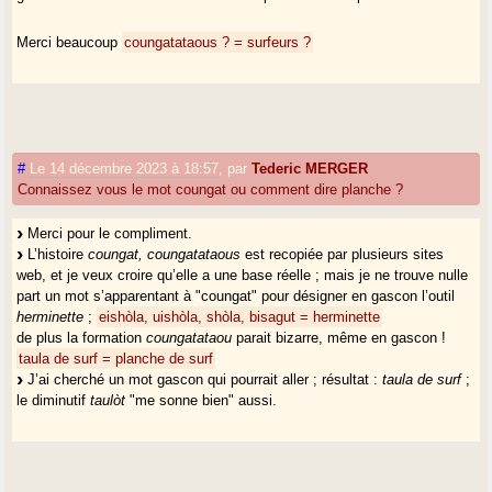
Merci beaucoup
coungatataous ? = surfeurs ?
#
Le 14 décembre 2023 à 18:57
,
par
Tederic MERGER
Connaissez vous le mot coungat ou comment dire planche ?
Merci pour le compliment.
L’histoire
coungat, coungatataous
est recopiée par plusieurs sites
web, et je veux croire qu’elle a une base réelle ; mais je ne trouve nulle
part un mot s’apparentant à "coungat" pour désigner en gascon l’outil
herminette
;
eishòla, uishòla, shòla, bisagut = herminette
de plus la formation
coungatataou
parait bizarre, même en gascon !
taula de surf = planche de surf
J’ai cherché un mot gascon qui pourrait aller ; résultat :
taula de surf
;
le diminutif
taulòt
"me sonne bien" aussi.