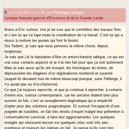
#
Le 2 mai 2021 à 21:05
,
par
Philippe Lartigue
Lexique français-gascon d’Escource et de la Grande Lande
Bravo à Eric surtout, moi je ne suis que le contrôleur des travaux finis
et c’est lui qui se tape toute la coordination de ce travail. C’est lui qui a
réussi à motiver les jeunes qui font le boulot.
Oui Tederic, je sais que nous pensons la même chose, depuis
longtemps.
Je sais que j’ai la réputation d’être un antioccitaniste rabique, ce qui est
vrai sous certains aspects et je n’ai rien fait pour que ça soit autrement.
Mais je sais aussi qu’ils ont essayé, les historiques du moins, de
dépoussiérer les étagères d’un régionalisme moribond et suranné
(auquel ils devaient tout de même beaucoup puisque, sans Félibrige, il
n’y aurait pas eu d’occitanisme).
Ce que j’ai toujours reproché, et que je continue à reprocher, à certains
d’entre eux, surtout contemporains, car les anciens étaient bien plus
ouverts en fait, c’est un aveuglement dogmatique qui a empêché
d’opter pour des solutions pragmatiques. Et surtout l’incapacité d’une
poignée de nuisibles, en fait très étroits d’esprit malgré leur prétention à
l’universalisme convivial, à faire leur aggiornamento. Les quelques
enragés qui sévissent encore sur quelques sites sont très peu
nombreux et toujours les mêmes en fait. Je pense qu’ils sont très