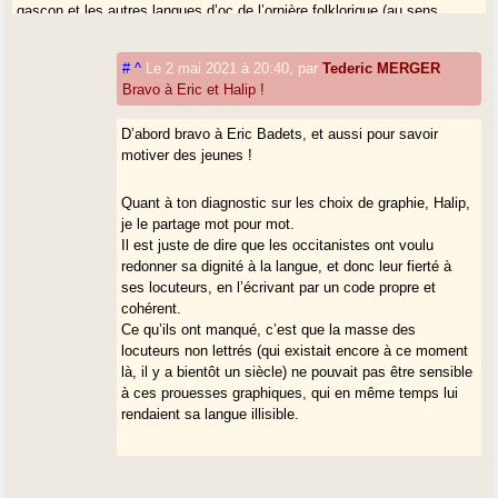
gascon et les autres langues d’oc de l’ornière folklorique (au sens
péjoratif du terme) et patoisante. Malheureusement, l’occitanisme n’a
pas réussi à enrayer le déclin du gascon et, malgré tout ce que je peux
#
^
Le 2 mai 2021 à 20:40
,
par
Tederic MERGER
lui reprocher, il serait bien malhonnête de lui en faire porter l’unique et
Bravo à Eric et Halip !
totale responsabilité. Nul ne sait ce qu’aurait donné un choix gasconiste
et nul ne le saura jamais. D’autres forces, bien plus délétères, étaient à
D’abord bravo à Eric Badets, et aussi pour savoir
l’oeuvre et jouaient contre nous. Le rouleau compresseur de la
motiver des jeunes !
République française était bien trop puissant.
Quant à ton diagnostic sur les choix de graphie, Halip,
je le partage mot pour mot.
Il est juste de dire que les occitanistes ont voulu
redonner sa dignité à la langue, et donc leur fierté à
ses locuteurs, en l’écrivant par un code propre et
cohérent.
Ce qu’ils ont manqué, c’est que la masse des
locuteurs non lettrés (qui existait encore à ce moment
là, il y a bientôt un siècle) ne pouvait pas être sensible
à ces prouesses graphiques, qui en même temps lui
rendaient sa langue illisible.