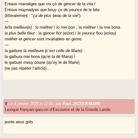
Entaus mainatges que voi çò de géncer de la vita /
Entous maynadyes que bouy ço de yeunce de le bite
(littéralement : "
ça de plus beau de la vie
")
—
le/la meilleur(e)
: lo miélher / lo mei bon ; la miélher / la mei bona
la plus belle fleur
: la géncer flor (eslor) / le yeunce flou (eslou)
miélher
et
géncer
sont invariables en genre.
—
la garbure la meilleure (c’est celle de Marie)
:
la garbura mei bona (qu’ei la de Maria) /
le garbure meuy boune (qu’ey le de Marie)
(ne pas répéter l’article)…
#
Le 4 janvier 2020 à 12:00
,
par
Paul JACQUEMARD
Lexique français-gascon d’Escource et de la Grande Lande
punte aous grits