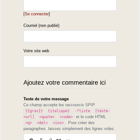
[
Se connecter
]
Courriel (non publié)
Votre site web
Ajoutez votre commentaire ici
Texte de votre message
Ce champ accepte les raccourcis SPIP
{{gras}}
{italique}
-*liste
[texte-
et le code HTML
>url]
<quote>
<code>
. Pour créer des
<q>
<del>
<ins>
paragraphes, laissez simplement des lignes vides.