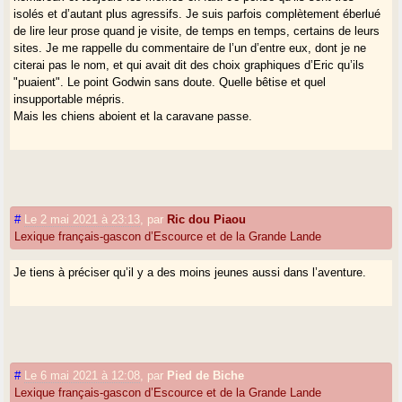
isolés et d’autant plus agressifs. Je suis parfois complètement éberlué
de lire leur prose quand je visite, de temps en temps, certains de leurs
sites. Je me rappelle du commentaire de l’un d’entre eux, dont je ne
citerai pas le nom, et qui avait dit des choix graphiques d’Eric qu’ils
"puaient". Le point Godwin sans doute. Quelle bêtise et quel
insupportable mépris.
Mais les chiens aboient et la caravane passe.
#
Le 2 mai 2021 à 23:13
,
par
Ric dou Piaou
Lexique français-gascon d’Escource et de la Grande Lande
Je tiens à préciser qu’il y a des moins jeunes aussi dans l’aventure.
#
Le 6 mai 2021 à 12:08
,
par
Pied de Biche
Lexique français-gascon d’Escource et de la Grande Lande