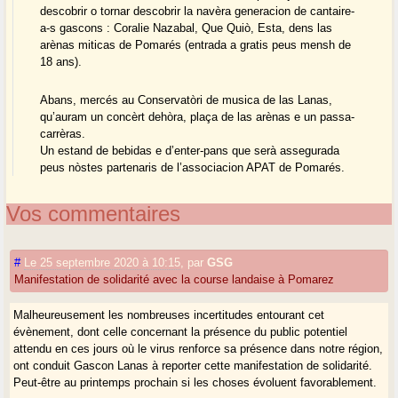
descobrir o tornar descobrir la navèra generacion de cantaire-
a-s gascons : Coralie Nazabal, Que Quiò, Esta, dens las
arènas miticas de Pomarés (entrada a gratis peus mensh de
18 ans).
Abans, mercés au Conservatòri de musica de las Lanas,
qu’auram un concèrt dehòra, plaça de las arènas e un passa-
carrèras.
Un estand de bebidas e d’enter-pans que serà assegurada
peus nòstes partenaris de l’associacion APAT de Pomarés.
Vos commentaires
#
Le 25 septembre 2020 à 10:15
,
par
GSG
Manifestation de solidarité avec la course landaise à Pomarez
Malheureusement les nombreuses incertitudes entourant cet
évènement, dont celle concernant la présence du public potentiel
attendu en ces jours où le virus renforce sa présence dans notre région,
ont conduit Gascon Lanas à reporter cette manifestation de solidarité.
Peut-être au printemps prochain si les choses évoluent favorablement.