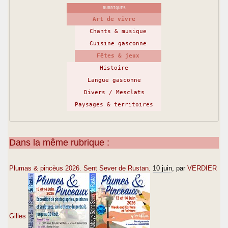
RUBRIQUES
Art de vivre
Chants & musique
Cuisine gasconne
Fêtes & jeux
Histoire
Langue gasconne
Divers / Mesclats
Paysages & territoires
Dans la même rubrique :
Plumas & pincèus 2026. Sent Sever de Rustan.
10 juin
, par
VERDIER
Gilles