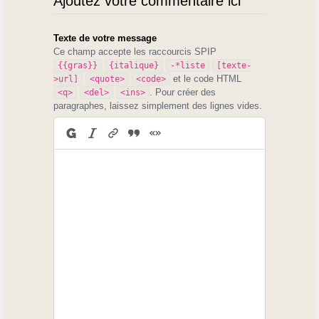
Ajoutez votre commentaire ici
Texte de votre message
Ce champ accepte les raccourcis SPIP
{{gras}}
{italique}
-*liste
[texte-
et le code HTML
>url]
<quote>
<code>
. Pour créer des
<q>
<del>
<ins>
paragraphes, laissez simplement des lignes vides.