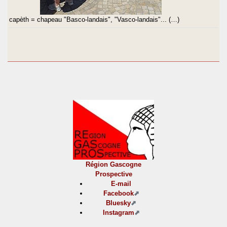
capèth = chapeau "Basco-landais", "Vasco-landais"... (…)
Région Gascogne
Prospective
E-mail
Facebook
Bluesky
Instagram