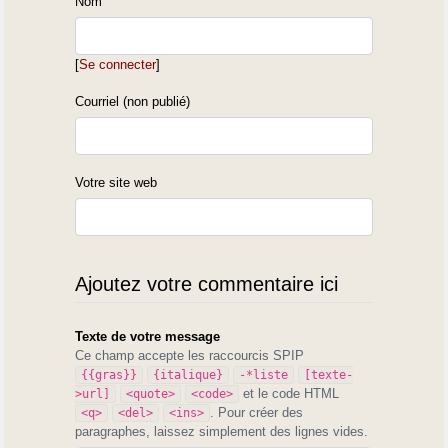
Nom
[
Se connecter
]
Courriel (non publié)
Votre site web
Ajoutez votre commentaire ici
Texte de votre message
Ce champ accepte les raccourcis SPIP
{{gras}}
{italique}
-*liste
[texte-
et le code HTML
>url]
<quote>
<code>
. Pour créer des
<q>
<del>
<ins>
paragraphes, laissez simplement des lignes vides.