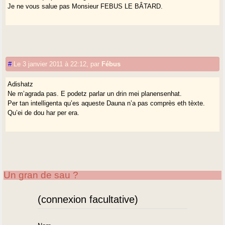
Je ne vous salue pas Monsieur FEBUS LE BÂTARD.
#
Le 3 janvier 2011 à 22:12
,
par
Fébus
Adishatz
Ne m’agrada pas. E podetz parlar un drin mei planensenhat.
Per tan intelligenta qu’es aqueste Dauna n’a pas comprès eth tèxte.
Qu’ei de dou har per era.
Un gran de sau ?
(connexion facultative)