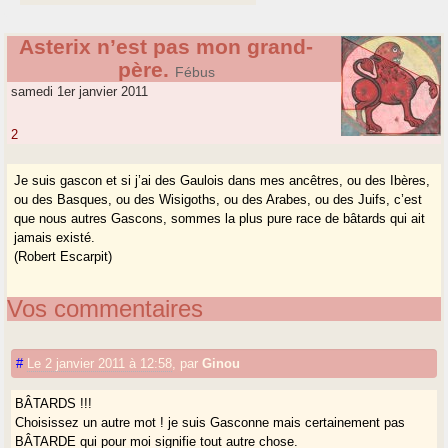
Asterix n’est pas mon grand-
père.
Fébus
samedi 1er janvier 2011
2
Je suis gascon et si j’ai des Gaulois dans mes ancêtres, ou des Ibères,
ou des Basques, ou des Wisigoths, ou des Arabes, ou des Juifs, c’est
que nous autres Gascons, sommes la plus pure race de bâtards qui ait
jamais existé.
(Robert Escarpit)
Vos commentaires
#
Le 2 janvier 2011 à 12:58
,
par
Ginou
BÂTARDS !!!
Choisissez un autre mot ! je suis Gasconne mais certainement pas
BÂTARDE qui pour moi signifie tout autre chose.