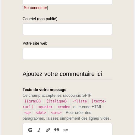
[
Se connecter
]
Courriel (non publié)
Votre site web
Ajoutez votre commentaire ici
Texte de votre message
Ce champ accepte les raccourcis SPIP
{{gras}}
{italique}
-*liste
[texte-
et le code HTML
>url]
<quote>
<code>
. Pour créer des
<q>
<del>
<ins>
paragraphes, laissez simplement des lignes vides.