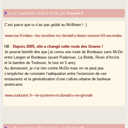
#
Le 27 septembre 2010 à 20:08
,
par
Vincent.P
C’est parce que tu n’as pas goûté au McBéarn ! :)
www.ina.fr/video—les-recettes-mc-donald-s-bearn-version-43-secondes
NB :
Depuis 2005, elle a changé cette route des Graves !
Je pourrai bientôt dire que j’ai connu une route de Bordeaux sans McDo
entre Langon et Bordeaux (avant Podensac, La Brède, Rives d’Arcins
et la barrière de Toulouse, le tout en 5 ans).
Au demeurant, je n’ai rien contre McDo mais on ne peut pas
s’empêcher de constater l’adéquation entre l’extension de ces
restaurants et la généralisation d’une culture urbaine de banlieue
américaine.
www.sudouest.fr—le-systeme-mcdonald-s-en-gironde