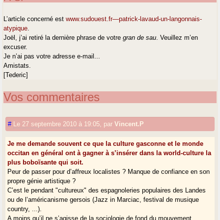
L’article concerné est
www.sudouest.fr—patrick-lavaud-un-langonnais-
atypique
.
Joël, j’ai retiré la dernière phrase de votre
gran de sau
. Veuillez m’en
excuser.
Je n’ai pas votre adresse e-mail...
Amistats.
[Tederic]
Vos commentaires
#
Le 27 septembre 2010 à 19:05
,
par
Vincent.P
Je me demande souvent ce que la culture gasconne et le monde
occitan en général ont à gagner à s’insérer dans la world-culture la
plus boboïsante qui soit.
Peur de passer pour d’affreux localistes ? Manque de confiance en son
propre génie artistique ?
C’est le pendant "cultureux" des espagnoleries populaires des Landes
ou de l’américanisme gersois (Jazz in Marciac, festival de musique
country, ...).
A moins qu’il ne s’agisse de la sociologie de fond du mouvement