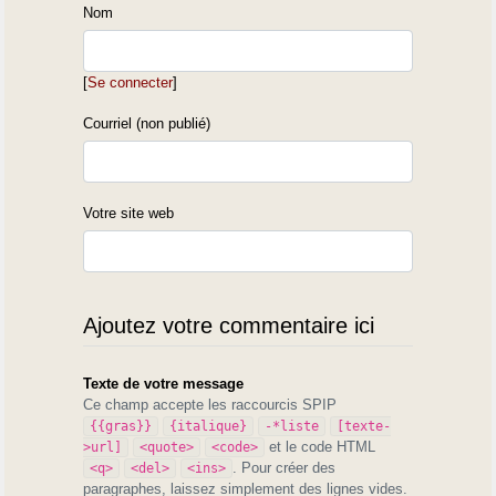
Nom
[
Se connecter
]
Courriel (non publié)
Votre site web
Ajoutez votre commentaire ici
Texte de votre message
Ce champ accepte les raccourcis SPIP
{{gras}}
{italique}
-*liste
[texte-
et le code HTML
>url]
<quote>
<code>
. Pour créer des
<q>
<del>
<ins>
paragraphes, laissez simplement des lignes vides.