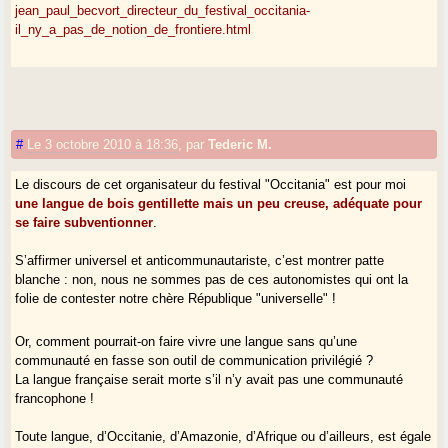
jean_paul_becvort_directeur_du_festival_occitania-
il_ny_a_pas_de_notion_de_frontiere.html
#
Le 3 octobre 2010 à 18:36
,
par
Tederic M.
Le discours de cet organisateur du festival "Occitania" est pour moi
une langue de bois gentillette mais un peu creuse, adéquate pour
se faire subventionner
.
S’affirmer universel et anticommunautariste, c’est montrer patte
blanche : non, nous ne sommes pas de ces autonomistes qui ont la
folie de contester notre chère République "universelle" !
Or, comment pourrait-on faire vivre une langue sans qu’une
communauté en fasse son outil de communication privilégié ?
La langue française serait morte s’il n’y avait pas une communauté
francophone !
Toute langue, d’Occitanie, d’Amazonie, d’Afrique ou d’ailleurs, est égale