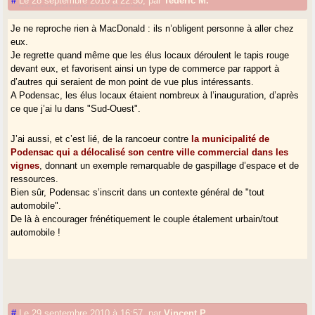
#
Le 28 septembre 2010 à 22:50
,
par
Tederic M.
Je ne reproche rien à MacDonald : ils n’obligent personne à aller chez
eux.
Je regrette quand même que les élus locaux déroulent le tapis rouge
devant eux, et favorisent ainsi un type de commerce par rapport à
d’autres qui seraient de mon point de vue plus intéressants.
A Podensac, les élus locaux étaient nombreux à l’inauguration, d’après
ce que j’ai lu dans "Sud-Ouest".
J’ai aussi, et c’est lié, de la rancoeur contre
la municipalité de
Podensac qui a délocalisé son centre ville commercial dans les
vignes
, donnant un exemple remarquable de gaspillage d’espace et de
ressources.
Bien sûr, Podensac s’inscrit dans un contexte général de "tout
automobile".
De là à encourager frénétiquement le couple étalement urbain/tout
automobile !
#
Le 29 septembre 2010 à 16:57
,
par
Vincent.P