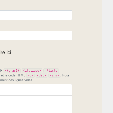
e ici
PIP
{{gras}}
{italique}
-*liste
et le code HTML
. Pour
<q>
<del>
<ins>
ement des lignes vides.