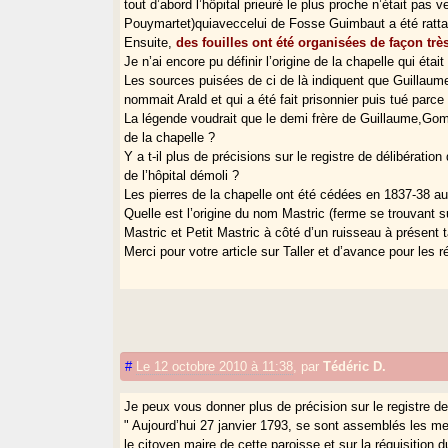
tout d’abord l’hôpital prieuré le plus proche n’était pas
Pouymartet)quiaveccelui de Fosse Guimbaut a été rattach
Ensuite,
des fouilles ont été organisées de façon très
Je n’ai encore pu définir l’origine de la chapelle qui était
Les sources puisées de ci de là indiquent que Guillaum
nommait Arald et qui a été fait prisonnier puis tué parce
La légende voudrait que le demi frère de Guillaume,Gombau
de la chapelle ?
Y a t-il plus de précisions sur le registre de délibératio
de l’hôpital démoli ?
Les pierres de la chapelle ont été cédées en 1837-38 au
Quelle est l’origine du nom Mastric (ferme se trouvant su
Mastric et Petit Mastric à côté d’un ruisseau à présent 
Merci pour votre article sur Taller et d’avance pour les
#
Le 12 octobre 2010 à 11:38
,
par
Tédéric D.
Je peux vous donner plus de précision sur le registre de
" Aujourd’hui 27 janvier 1793, se sont assemblés les me
le citoyen maire de cette paroisse et sur la réquisition