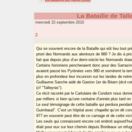
La Bataille de Tall
mercredi 15 septembre 2010
2
Qui se souvient encore de la Bataille qui eût lieu tout 
priori des Normands aux alentours de 980 ? Je dis à prio
fait que depuis plus d’un demi-siècle les Normands étaie
Certains historiens pencheraient donc pour des Sarraz
avaient passé les Pyrénées vers 980 et semèrent la ter
plus en profondeur leur incursion sur les landes de not
Guillaume Sanche aidé de Gaston 1er de Béarn (dcd cet
(cf "Talleyras").
Ce récit raconté par le Cartulaire de Condom nous donn
par milliers si bien qu’une centaine d’année plus tard on
Le seul témoignage de cette bataille qui perdura pendan
Guimbaud". C’est un hôpital avec chapelle qu’on dit co
977 en souvenir peut être de ce carnage et de cette vict
Les seuls qui connaissent encore cet endroit aujourd’hui
était pour eux sur leur chemin depuis Bordeaux un refu