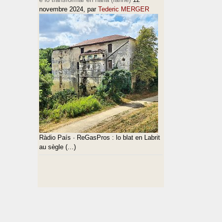
novembre 2024
, par
Tederic MERGER
Ràdio País · ReGasPros : lo blat en Labrit
au sègle (…)