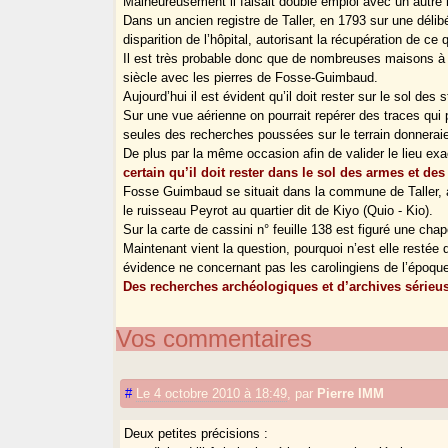
Malheureusement il faisait double emploi avec un autre 
Dans un ancien registre de Taller, en 1793 sur une délib
disparition de l’hôpital, autorisant la récupération de ce 
Il est très probable donc que de nombreuses maisons à 
siècle avec les pierres de Fosse-Guimbaud.
Aujourd’hui il est évident qu’il doit rester sur le sol des 
Sur une vue aérienne on pourrait repérer des traces qui
seules des recherches poussées sur le terrain donnerai
De plus par la même occasion afin de valider le lieu exac
certain qu’il doit rester dans le sol des armes et de
Fosse Guimbaud se situait dans la commune de Taller, a
le ruisseau Peyrot au quartier dit de Kiyo (Quio - Kio).
Sur la carte de cassini n° feuille 138 est figuré une cha
Maintenant vient la question, pourquoi n’est elle restée
évidence ne concernant pas les carolingiens de l’époque 
Des recherches archéologiques et d’archives sérieuses
Vos commentaires
#
Le 4 octobre 2010 à 18:49
,
par
Pierre IMM
Deux petites précisions :