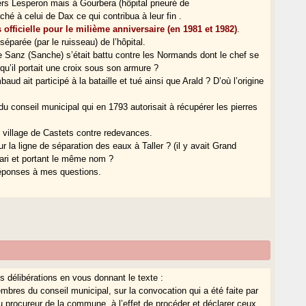
 vers Lesperon mais à Gourbera (hôpital prieuré de
é à celui de Dax ce qui contribua à leur fin .
 officielle pour le milième anniversaire (en 1981 et 1982)
.
 séparée (par le ruisseau) de l’hôpital.
e Sanz (Sanche) s’était battu contre les Normands dont le chef se
 qu’il portait une croix sous son armure ?
d ait participé à la bataille et tué ainsi que Arald ? D’où l’origine
n du conseil municipal qui en 1793 autorisait à récupérer les pierres
 village de Castets contre redevances.
r la ligne de séparation des eaux à Taller ? (il y avait Grand
tari et portant le même nom ?
 réponses à mes questions.
s délibérations en vous donnant le texte :
mbres du conseil municipal, sur la convocation qui a été faite par
 du procureur de la commune, à l’effet de procéder et déclarer ceux