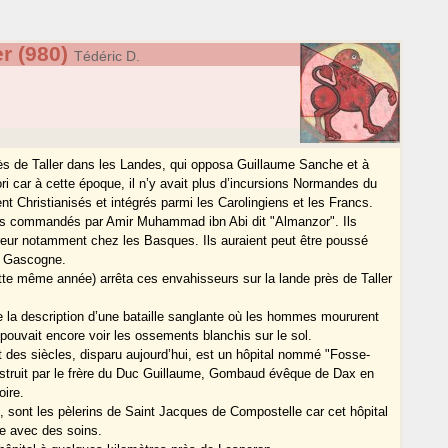
er (980)
Tédéric D.
près de Taller dans les Landes, qui opposa Guillaume Sanche et à
ri car à cette époque, il n’y avait plus d’incursions Normandes du
nt Christianisés et intégrés parmi les Carolingiens et les Francs.
ins commandés par Amir Muhammad ibn Abi dit "Almanzor". Ils
reur notamment chez les Basques. Ils auraient peut être poussé
re Gascogne.
te même année) arrêta ces envahisseurs sur la lande près de Taller
e la description d’une bataille sanglante où les hommes moururent
 pouvait encore voir les ossements blanchis sur le sol.
t des siècles, disparu aujourd’hui, est un hôpital nommé "Fosse-
nstruit par le frère du Duc Guillaume, Gombaud évêque de Dax en
oire.
, sont les pèlerins de Saint Jacques de Compostelle car cet hôpital
ge avec des soins.