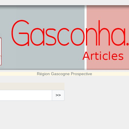
Région Gascogne Prospective
>>