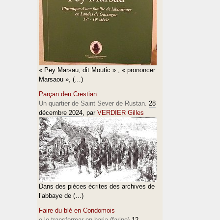
« Pey Marsau, dit Moutic » ; « prononcer
Marsaou », (…)
Parçan deu Crestian
Un quartier de Saint Sever de Rustan.
28
décembre 2024
, par
VERDIER Gilles
Dans des pièces écrites des archives de
l’abbaye de (…)
Faire du blé en Condomois
e lo transformar en haria (farine)
12