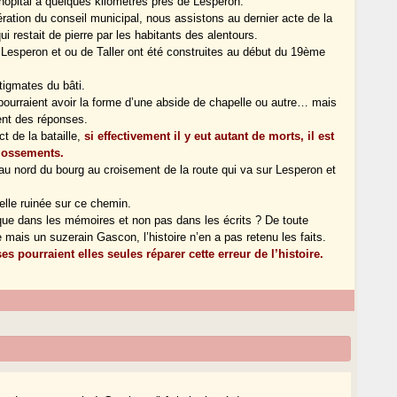
hôpital à quelques kilomètres près de Lesperon.
ération du conseil municipal, nous assistons au dernier acte de la
qui restait de pierre par les habitants des alentours.
Lesperon et ou de Taller ont été construites au début du 19ème
stigmates du bâti.
 pourraient avoir la forme d’une abside de chapelle ou autre… mais
ent des réponses.
t de la bataille,
si effectivement il y eut autant de morts, il est
s ossements.
u nord du bourg au croisement de la route qui va sur Lesperon et
pelle ruinée sur ce chemin.
 que dans les mémoires et non pas dans les écrits ? De toute
mais un suzerain Gascon, l’histoire n’en a pas retenu les faits.
 pourraient elles seules réparer cette erreur de l’histoire.