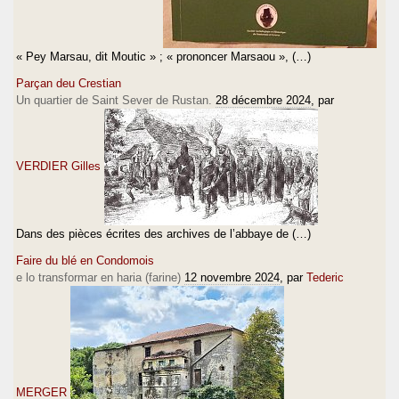
« Pey Marsau, dit Moutic » ; « prononcer Marsaou », (…)
Parçan deu Crestian
Un quartier de Saint Sever de Rustan.
28 décembre 2024
, par
VERDIER Gilles
Dans des pièces écrites des archives de l’abbaye de (…)
Faire du blé en Condomois
e lo transformar en haria (farine)
12 novembre 2024
, par
Tederic
MERGER