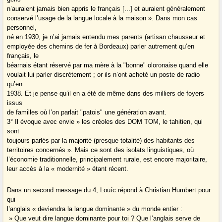
n’auraient jamais bien appris le français [...] et auraient généralement
conservé l’usage de la langue locale à la maison ». Dans mon cas
personnel,
né en 1930, je n’ai jamais entendu mes parents (artisan chausseur et
employée des chemins de fer à Bordeaux) parler autrement qu’en
français, le
béarnais étant réservé par ma mère à la "bonne" oloronaise quand elle
voulait lui parler discrètement ; or ils n’ont acheté un poste de radio
qu’en
1938. Et je pense qu’il en a été de même dans des milliers de foyers
issus
de familles où l’on parlait "patois" une génération avant.
3° Il évoque avec envie » les créoles des DOM TOM, le tahitien, qui
sont
toujours parlés par la majorité (presque totalité) des habitants des
territoires concernés ». Mais ce sont des isolats linguistiques, où
l’économie traditionnelle, principalement rurale, est encore majoritaire,
leur accès à la « modernité » étant récent.
Dans un second message du 4, Louíc répond à Christian Humbert pour
qui
l’anglais « deviendra la langue dominante » du monde entier :
» Que veut dire langue dominante pour toi ? Que l’anglais serve de