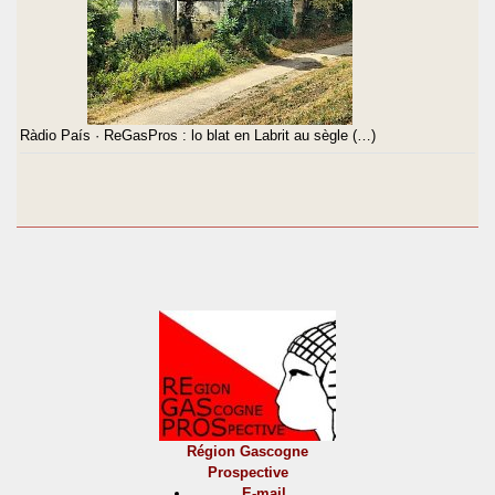
Ràdio País · ReGasPros : lo blat en Labrit au sègle (…)
Région Gascogne
Prospective
E-mail