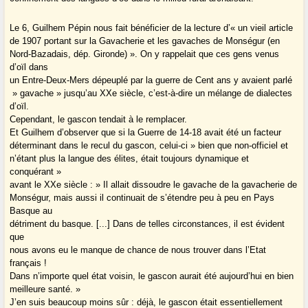
Le 6, Guilhem Pépin nous fait bénéficier de la lecture d’« un vieil article
de 1907 portant sur la Gavacherie et les gavaches de Monségur (en
Nord-Bazadais, dép. Gironde) ». On y rappelait que ces gens venus
d’oïl dans
un Entre-Deux-Mers dépeuplé par la guerre de Cent ans y avaient parlé
» gavache » jusqu’au XXe siècle, c’est-à-dire un mélange de dialectes
d’oïl.
Cependant, le gascon tendait à le remplacer.
Et Guilhem d’observer que si la Guerre de 14-18 avait été un facteur
déterminant dans le recul du gascon, celui-ci » bien que non-officiel et
n’étant plus la langue des élites, était toujours dynamique et
conquérant »
avant le XXe siècle : » Il allait dissoudre le gavache de la gavacherie de
Monségur, mais aussi il continuait de s’étendre peu à peu en Pays
Basque au
détriment du basque. [...] Dans de telles circonstances, il est évident
que
nous avons eu le manque de chance de nous trouver dans l’Etat
français !
Dans n’importe quel état voisin, le gascon aurait été aujourd’hui en bien
meilleure santé. »
J’en suis beaucoup moins sûr : déjà, le gascon était essentiellement