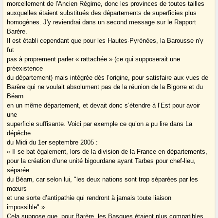
morcellement de l'Ancien Régime, donc les provinces de toutes tailles
auxquelles étaient substitués des départements de superficies plus
homogènes. J'y reviendrai dans un second message sur le Rapport
Barère.
Il est établi cependant que pour les Hautes-Pyrénées, la Barousse n'y
fut
pas à proprement parler « rattachée » (ce qui supposerait une
préexistence
du département) mais intégrée dès l’origine, pour satisfaire aux vues de
Barère qui ne voulait absolument pas de la réunion de la Bigorre et du
Béarn
en un même département, et devait donc s’étendre à l’Est pour avoir
une
superficie suffisante. Voici par exemple ce qu’on a pu lire dans La
dépêche
du Midi du 1er septembre 2005 :
« Il se bat également, lors de la division de la France en départements,
pour la création d’une unité bigourdane ayant Tarbes pour chef-lieu,
séparée
du Béarn, car selon lui, "les deux nations sont trop séparées par les
mœurs
et une sorte d’antipathie qui rendront à jamais toute liaison
impossible" ».
Cela suppose que, pour Barère, les Basques étaient plus compatibles