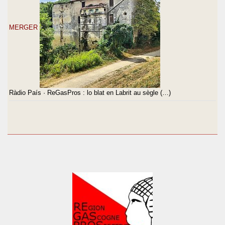
MERGER
Ràdio País · ReGasPros : lo blat en Labrit au sègle (…)