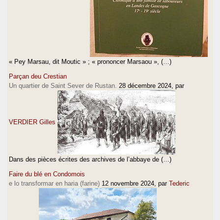
« Pey Marsau, dit Moutic » ; « prononcer Marsaou », (…)
Parçan deu Crestian
Un quartier de Saint Sever de Rustan.
28 décembre 2024
, par
VERDIER Gilles
Dans des pièces écrites des archives de l’abbaye de (…)
Faire du blé en Condomois
e lo transformar en haria (farine)
12 novembre 2024
, par
Tederic