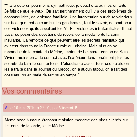
"Y’a le côté un peu moins sympathique, je couche avec mes enfants.
Je fais ce que je veux. On sait pertinemment qu’il y a des problèmes de
consanguinité, de violence familiale. Une intervention sur deux voir deux
sur trois que font aujourd’hui les gendarmes, faut le savoir, ce sont pour
des violences qu’ils appellent les V.I.F. : violences intrafamiliales. Il faut
aussi se poser des questions du revers de la médaille de la semi
insularité. Ca renforce ce que peuvent être les secrets familiaux qui
existent dans toute la France rurale ou urbaine. Mais plus on se
rapproche de la pointe du Médoc, canton de Lesparre, canton de Saint-
Vivien, moins on a de contact avec l’extérieur donc forcément plus les
secrets de famille sont enfouis. L’alcoolisme aussi, tous ces sujets on
les a traité dans le Journal du Médoc, on a aucun tabou, on a fait des
dossiers, on en parle de temps en temps."
Vos commentaires
#
Le 16 mai 2010 à 22:01
,
par
Vincent.P
Même avec humour, étonnant maintien moderne des pires clichés sur
les gens de la lande, ici le Médoc.