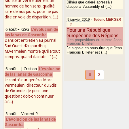
Monsieur Vermeulen est un
Dilhèu que caleré apressà’s
homme de bon sens, qualité
d’aquera "Assembly of (…)
rare de nos jours, pour ne pas
dire en voie de disparition. (…)
9 janvier 2019
-
Tederic MERGER
|
2
6 août
–
GSG
L'evolucion de
Pour une République
las lanas de Gasconha
européenne des Régions
Dans cet entretien au journal
Les propositions du suisse Jean
François Billeter
Sud Ouest d’aujourdhui,
Je signale en sous-titre que Jean
M.Vermelen montre qu’il a tout
François Billeter est (…)
compris, quand il ajoute : " (…)
6 août
–
J-Cristian
L'evolucion
de las lanas de Gasconha
0
3
le contrôleur général Marc
Vermeulen, directeur du Sdis
de Gironde : Je pose une
question : doit-on continuer
à (…)
5 août
–
Vincent P.
L'evolucion de las lanas de
Gasconha