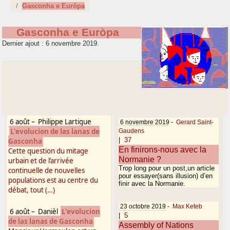
Gasconha e Euròpa
Gasconha e Euròpa
Dernier ajout : 6 novembre 2019.
6 août
–
Philippe Lartigue
6 novembre 2019
-
Gerard Saint-
L'evolucion de las lanas de
Gaudens
|
37
Gasconha
En finirons-nous avec la
Cette question du mitage
Normanie ?
urbain et de l’arrivée
Trop long pour un post,un article
continuelle de nouvelles
pour essayer(sans illusion) d’en
populations est au centre du
finir avec la Normanie.
débat, tout (…)
23 octobre 2019
-
Max Keteb
6 août
–
Danièl
L'evolucion
|
5
de las lanas de Gasconha
Assembly of Nations