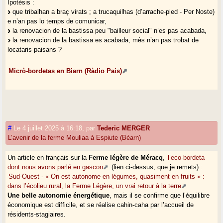
Ipotèsis :
que tribalhan a braç virats ; a trucaquilhas (d’arrache-pied - Per Noste)
e n’an pas lo temps de comunicar,
la renovacion de la bastissa peu "bailleur social" n’es pas acabada,
la renovacion de la bastissa es acabada, mès n’an pas trobat de
locataris paisans ?
Micrò-bordetas en Biarn (Ràdio Pais)
#
Le 4 juillet 2025 à 16:18
,
par
Tederic MERGER
L’avenir de la ferme Mouliaa à Espiute (Béarn)
Un article en français sur la
Ferme légère de Méracq
,
l’eco-bordeta
dont nous avons parlé en gascon
(lien ci-dessus, que je remets) :
Sud-Ouest - « On est autonome en légumes, quasiment en fruits » :
dans l’écolieu rural, la Ferme Légère, un vrai retour à la terre
Une belle autonomie énergétique
, mais il se confirme que l’équilibre
économique est difficile, et se réalise cahin-caha par l’accueil de
résidents-stagiaires.