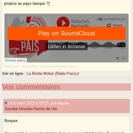
propice au pays basque ?)
Ràdio País
·
ReGasPros : las eco-bordetas en Biarn.
Voir en ligne :
La Bòrda Moliar (Ràdio País)
Vos commentaires
#
Le 8 mars 2023 à 09:25
,
par
ducos
Société foncière Ferme de Vie
Bonjour