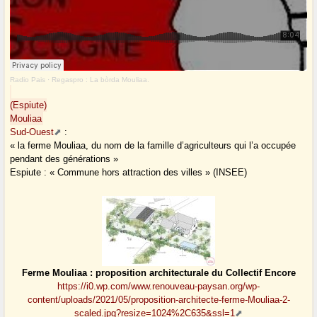
Radio Pais
·
Regaspro : La bòrda Mouliaa.
(Espiute)
Mouliaa
Sud-Ouest
:
« la ferme Mouliaa, du nom de la famille d’agriculteurs qui l’a occupée
pendant des générations »
Espiute : « Commune hors attraction des villes » (INSEE)
Ferme Mouliaa : proposition architecturale du Collectif Encore
https://i0.wp.com/www.renouveau-paysan.org/wp-
content/uploads/2021/05/proposition-architecte-ferme-Mouliaa-2-
scaled.jpg?resize=1024%2C635&ssl=1