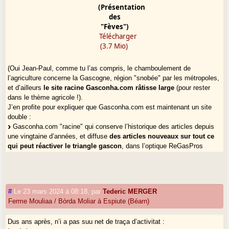
(Présentation
des
"Fèves")
Télécharger
(3.7 Mio)
(Oui Jean-Paul, comme tu l’as compris, le chamboulement de
l’agriculture concerne la Gascogne, région "snobée" par les métropoles,
et d’ailleurs
le site racine Gasconha.com râtisse large
(pour rester
dans le thème agricole !).
J’en profite pour expliquer que Gasconha.com est maintenant un site
double :
Gasconha.com "racine" qui conserve l’historique des articles depuis
une vingtaine d’années, et diffuse
des articles nouveaux sur tout ce
qui peut réactiver le triangle gascon
, dans l’optique ReGasPros
(Région Gascogne Prospective).
Gasconha.com/locs
est une branche du site qui est plus spécialisée
et a une structure originale : plus de 80 000
lòcs
publiés à ce jour, avec
les liens linguistiques nécessaires...
#
Le 23 mars 2024 à 08:18
,
par
Tederic MERGER
J’ai jugé bon de placer ton
gran de sau
, Jean-Paul, au bas de la Borde
Ferme Mouliaa / Bòrda Moliar à Espiute (Béarn)
Moulia : c’est la même problématique.
Tederic lou webmèste)
Dus ans après, n’i a pas suu net de traça d’activitat :