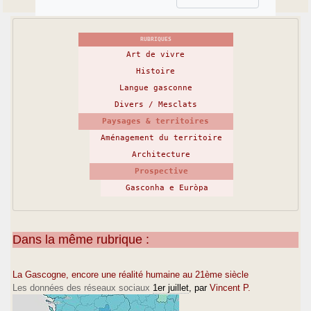
RUBRIQUES
Art de vivre
Histoire
Langue gasconne
Divers / Mesclats
Paysages & territoires
Aménagement du territoire
Architecture
Prospective
Gasconha e Euròpa
Dans la même rubrique :
La Gascogne, encore une réalité humaine au 21ème siècle
Les données des réseaux sociaux
1er juillet
, par
Vincent P.