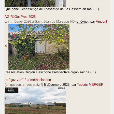
Que gahèi l’escasença deu passatge de La Passem en mai (…)
AG RéGasPros 2025
En ... février 2026 à Saint-Jean-de-Marsacq (40)
8 février
, par
Vincent
P.
L’association Région Gascogne Prospective organisait ce (…)
Le "gaz vert" / la méthanisation
(en gascon, si vos platz !)
5 décembre 2025
, par
Tederic MERGER