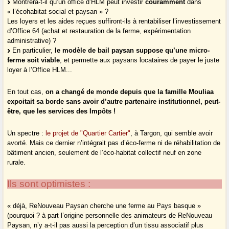
Montrera-t-il qu’un office d’HLM peut investir
couramment
dans
« l’écohabitat social et paysan » ?
Les loyers et les aides reçues suffiront-ils à rentabiliser l’investissement
d’Office 64 (achat et restauration de la ferme, expérimentation
administrative) ?
En particulier,
le modèle de bail paysan suppose qu’une micro-
ferme soit viable
, et permette aux paysans locataires de payer le juste
loyer à l’Office HLM...
En tout cas,
on a changé de monde depuis que la famille Mouliaa
expoitait sa borde sans avoir d’autre partenaire institutionnel, peut-
être, que les services des Impôts !
Un spectre :
le projet de "Quartier Cartier"
, à Targon, qui semble avoir
avorté. Mais ce dernier n’intégrait pas d’éco-ferme ni de réhabilitation de
bâtiment ancien, seulement de l’éco-habitat collectif neuf en zone
rurale.
Ils sont optimistes :
« déjà, ReNouveau Paysan cherche une ferme au Pays basque »
(pourquoi ? à part l’origine personnelle des animateurs de ReNouveau
Paysan, n’y a-t-il pas aussi la perception d’un tissu associatif plus