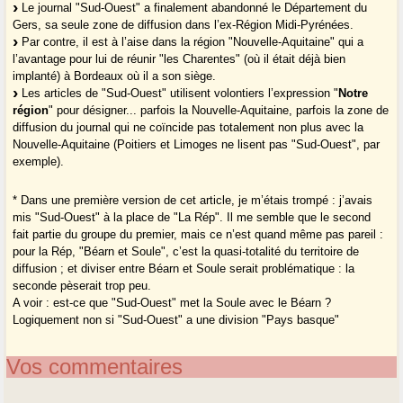
Le journal "Sud-Ouest" a finalement abandonné le Département du
Gers, sa seule zone de diffusion dans l’ex-Région Midi-Pyrénées.
Par contre, il est à l’aise dans la région "Nouvelle-Aquitaine" qui a
l’avantage pour lui de réunir "les Charentes" (où il était déjà bien
implanté) à Bordeaux où il a son siège.
Les articles de "Sud-Ouest" utilisent volontiers l’expression "
Notre
région
" pour désigner... parfois la Nouvelle-Aquitaine, parfois la zone de
diffusion du journal qui ne coïncide pas totalement non plus avec la
Nouvelle-Aquitaine (Poitiers et Limoges ne lisent pas "Sud-Ouest", par
exemple).
* Dans une première version de cet article, je m’étais trompé : j’avais
mis "Sud-Ouest" à la place de "La Rép". Il me semble que le second
fait partie du groupe du premier, mais ce n’est quand même pas pareil :
pour la Rép, "Béarn et Soule", c’est la quasi-totalité du territoire de
diffusion ; et diviser entre Béarn et Soule serait problématique : la
seconde pèserait trop peu.
A voir : est-ce que "Sud-Ouest" met la Soule avec le Béarn ?
Logiquement non si "Sud-Ouest" a une division "Pays basque"
Vos commentaires