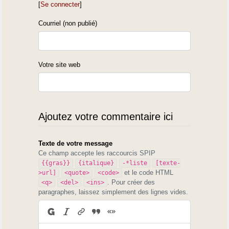
[
Se connecter
]
Courriel (non publié)
Votre site web
Ajoutez votre commentaire ici
Texte de votre message
Ce champ accepte les raccourcis SPIP
{{gras}}
{italique}
-*liste
[texte-
et le code HTML
>url]
<quote>
<code>
. Pour créer des
<q>
<del>
<ins>
paragraphes, laissez simplement des lignes vides.