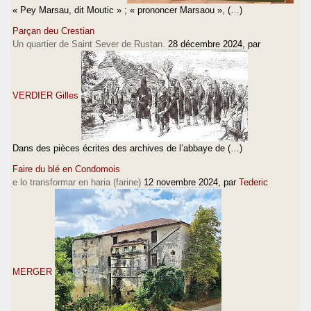
« Pey Marsau, dit Moutic » ; « prononcer Marsaou », (…)
Parçan deu Crestian
Un quartier de Saint Sever de Rustan.
28 décembre 2024
, par
VERDIER Gilles
Dans des pièces écrites des archives de l’abbaye de (…)
Faire du blé en Condomois
e lo transformar en haria (farine)
12 novembre 2024
, par
Tederic
MERGER