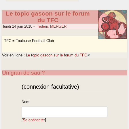
Le topic gascon sur le forum
du TFC
lundi 14 juin 2010
-
Tederic MERGER
TFC = Toulouse Football Club
Voir en ligne :
Le topic gascon sur le forum du TFC
Un gran de sau ?
(connexion facultative)
Nom
[
Se connecter
]