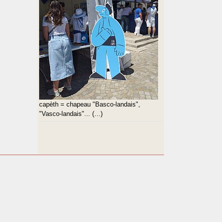
capèth = chapeau "Basco-landais",
"Vasco-landais"... (…)