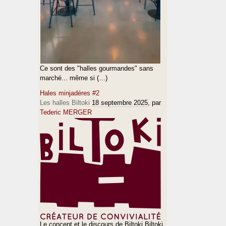
Ce sont des "halles gourmandes" sans
marché... même si (…)
Hales minjadéres #2
Les halles Biltoki
18 septembre 2025
, par
Tederic MERGER
Le concept et le discours de Biltoki Biltoki