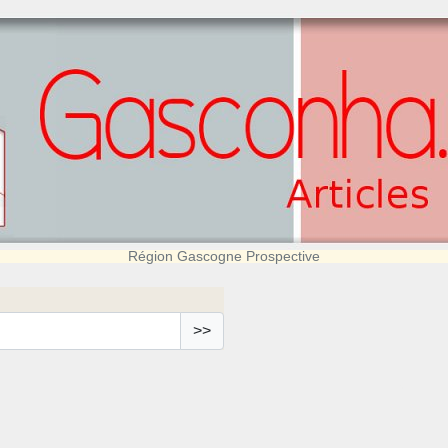
Région Gascogne Prospective
>>