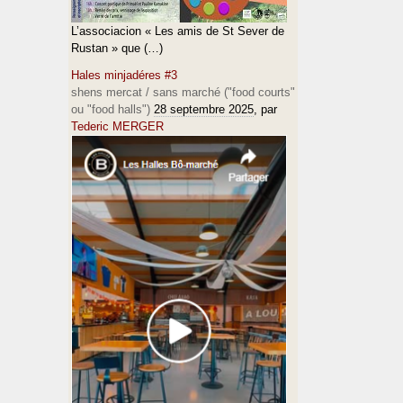
L’associacion « Les amis de St Sever de
Rustan » que (…)
Hales minjadéres #3
shens mercat / sans marché ("food courts"
ou "food halls")
28 septembre 2025
, par
Tederic MERGER