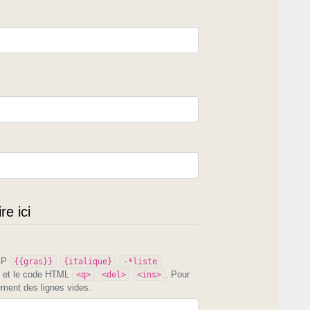
e ici
PIP
{{gras}}
{italique}
-*liste
et le code HTML
. Pour
<q>
<del>
<ins>
ement des lignes vides.