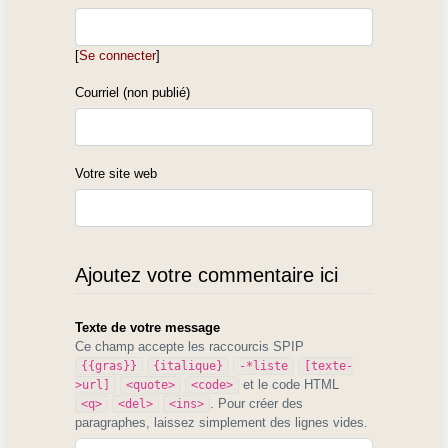
[
Se connecter
]
Courriel (non publié)
Votre site web
Ajoutez votre commentaire ici
Texte de votre message
Ce champ accepte les raccourcis SPIP
{{gras}}
{italique}
-*liste
[texte-
et le code HTML
>url]
<quote>
<code>
. Pour créer des
<q>
<del>
<ins>
paragraphes, laissez simplement des lignes vides.