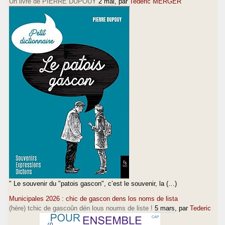
Un livre de PIERRE DUPOUY
2 mai
, par
Tederic MERGER
" Le souvenir du "patois gascon", c’est le souvenir, la (…)
Municipales 2026 : chic de gascon dens los noms de lista
(hère) tchic de gascoûn dén lous noums de liste !
5 mars
, par
Tederic