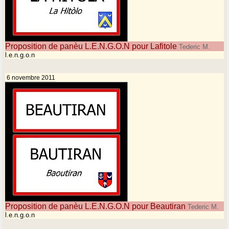
Proposition de panèu L.E.N.G.O.N pour Lafitole
Tederic M.
l.e.n.g.o.n
6 novembre 2011
Proposition de panèu L.E.N.G.O.N pour Beautiran
Tederic M.
l.e.n.g.o.n