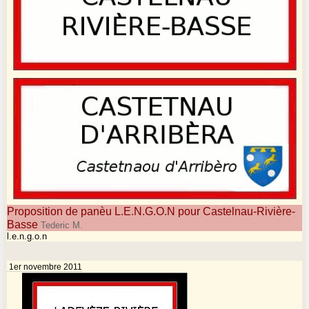
Proposition de panèu L.E.N.G.O.N pour Castelnau-Rivière-
Basse
Tederic M.
l.e.n.g.o.n
1er novembre 2011