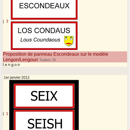
|
3
Proposition de panneau Escondeaux sur le modèle
Lengon/Lengoun
Tederic M.
l.e.n.g.o.n
1er janvier 2012
|
1