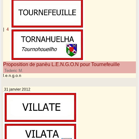
|
4
Proposition de panèu L.E.N.G.O.N pour Tournefeuille
Tederic M.
l.e.n.g.o.n
31 janvier 2012