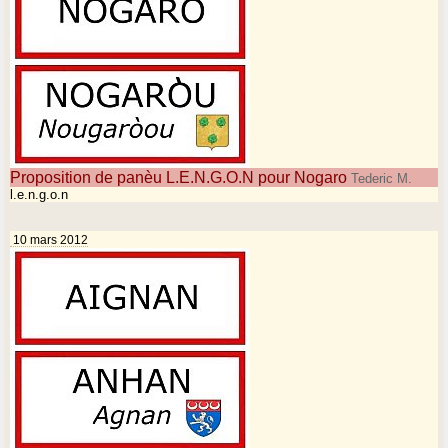
Proposition de panèu L.E.N.G.O.N pour Nogaro
Tederic M.
l.e.n.g.o.n
10 mars 2012