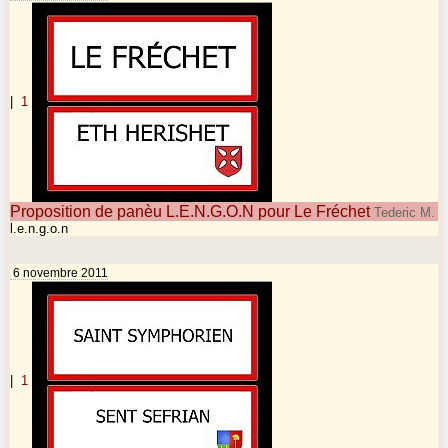
|
1
Proposition de panèu L.E.N.G.O.N pour Le Fréchet
Tederic M.
l.e.n.g.o.n
6 novembre 2011
|
1