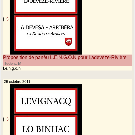
|
5
Proposition de panèu L.E.N.G.O.N pour Ladevèze-Rivière
Tederic M.
l.e.n.g.o.n
29 octobre 2011
|
3