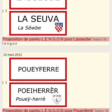
|
2
Proposition de panèu L.E.N.G.O.N pour Lasseube
Tederic M.
l.e.n.g.o.n
10 mars 2012
|
1
Proposition de panèu L.E.N.G.O.N pour Poueyferré
Tederic M.