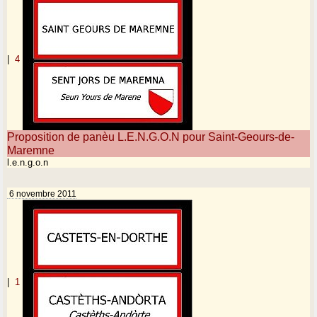
|
4
Proposition de panèu L.E.N.G.O.N pour Saint-Geours-de-
Maremne
l.e.n.g.o.n
6 novembre 2011
|
1