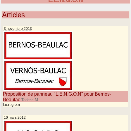
L.E.N.G.O.N
Articles
3 novembre 2013
Proposition de panneau "L.E.N.G.O.N" pour Bernos-
Beaulac
Tederic M.
l.e.n.g.o.n
10 mars 2012