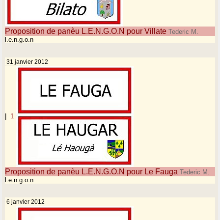
Proposition de panèu L.E.N.G.O.N pour Villate
Tederic M.
l.e.n.g.o.n
31 janvier 2012
|
1
Proposition de panèu L.E.N.G.O.N pour Le Fauga
Tederic M.
l.e.n.g.o.n
6 janvier 2012