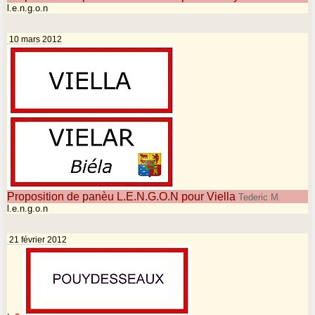
l.e.n.g.o.n
10 mars 2012
Proposition de panèu L.E.N.G.O.N pour Viella
Tederic M.
l.e.n.g.o.n
21 février 2012