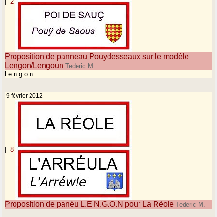
|
2
Proposition de panneau Pouydesseaux sur le modèle
Lengon/Lengoun
Tederic M.
l.e.n.g.o.n
9 février 2012
|
8
Proposition de panèu L.E.N.G.O.N pour La Réole
Tederic M.