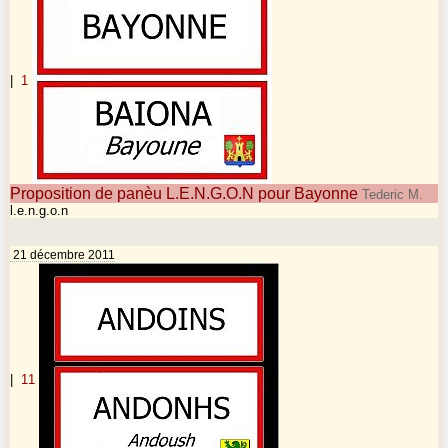
|
1
Proposition de panèu L.E.N.G.O.N pour Bayonne
Tederic M.
l.e.n.g.o.n
21 décembre 2011
|
11