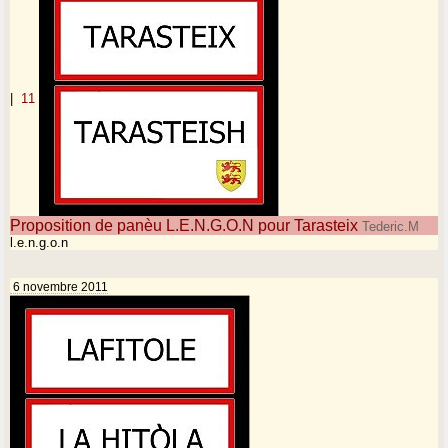
|
11
Proposition de panèu L.E.N.G.O.N pour Tarasteix
Tederic.M
l.e.n.g.o.n
6 novembre 2011