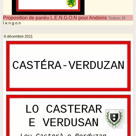
Proposition de panèu L.E.N.G.O.N pour Andoins
Tederic.M
l.e.n.g.o.n
6 décembre 2011