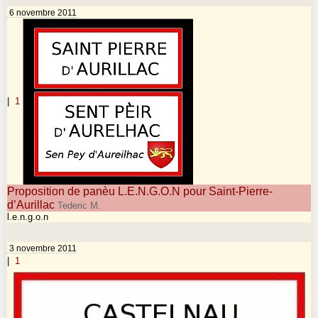
6 novembre 2011
|
1
Proposition de panèu L.E.N.G.O.N pour Saint-Pierre-
d’Aurillac
Tederic M.
l.e.n.g.o.n
3 novembre 2011
|
1