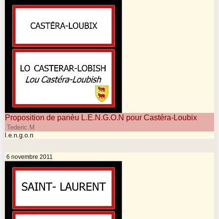
Proposition de panèu L.E.N.G.O.N pour Castéra-Loubix
Tederic.M
l.e.n.g.o.n
6 novembre 2011