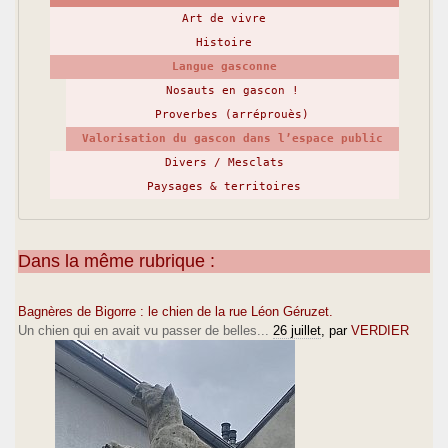
Art de vivre
Histoire
Langue gasconne
Nosauts en gascon !
Proverbes (arréprouès)
Valorisation du gascon dans l’espace public
Divers / Mesclats
Paysages & territoires
Dans la même rubrique :
Bagnères de Bigorre : le chien de la rue Léon Géruzet.
Un chien qui en avait vu passer de belles...
26 juillet
, par
VERDIER