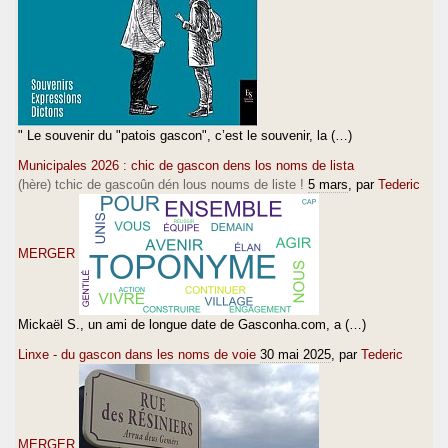
" Le souvenir du "patois gascon", c’est le souvenir, la (…)
Municipales 2026 : chic de gascon dens los noms de lista
(hère) tchic de gascoûn dén lous noums de liste !
5 mars
, par
Tederic
MERGER
Mickaël S., un ami de longue date de Gasconha.com, a (…)
Linxe - du gascon dans les noms de voie
30 mai 2025
, par
Tederic
MERGER