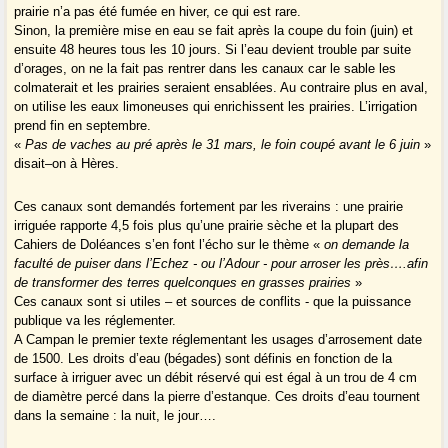
prairie n’a pas été fumée en hiver, ce qui est rare.
Sinon, la première mise en eau se fait après la coupe du foin (juin) et
ensuite 48 heures tous les 10 jours. Si l’eau devient trouble par suite
d’orages, on ne la fait pas rentrer dans les canaux car le sable les
colmaterait et les prairies seraient ensablées. Au contraire plus en aval,
on utilise les eaux limoneuses qui enrichissent les prairies. L’irrigation
prend fin en septembre.
«
Pas de vaches au pré après le 31 mars, le foin coupé avant le 6 juin
»
disait–on à Hères.
Ces canaux sont demandés fortement par les riverains : une prairie
irriguée rapporte 4,5 fois plus qu’une prairie sèche et la plupart des
Cahiers de Doléances s’en font l’écho sur le thème «
on demande la
faculté de puiser dans l’Echez - ou l’Adour - pour arroser les près….afin
de transformer des terres quelconques en grasses prairies
»
Ces canaux sont si utiles – et sources de conflits - que la puissance
publique va les réglementer.
A Campan le premier texte réglementant les usages d’arrosement date
de 1500. Les droits d’eau (bégades) sont définis en fonction de la
surface à irriguer avec un débit réservé qui est égal à un trou de 4 cm
de diamètre percé dans la pierre d’estanque. Ces droits d’eau tournent
dans la semaine : la nuit, le jour….