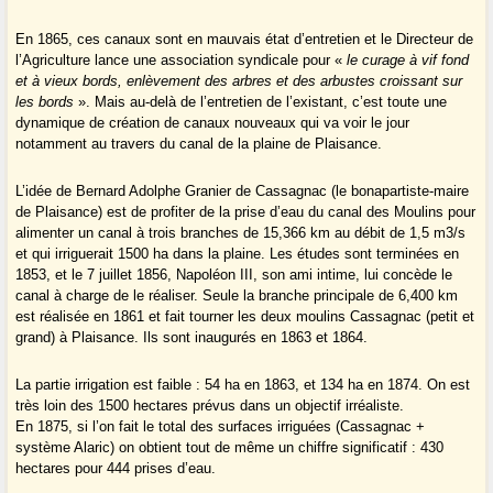
En 1865, ces canaux sont en mauvais état d’entretien et le Directeur de
l’Agriculture lance une association syndicale pour «
le curage à vif fond
et à vieux bords, enlèvement des arbres et des arbustes croissant sur
les bords
». Mais au-delà de l’entretien de l’existant, c’est toute une
dynamique de création de canaux nouveaux qui va voir le jour
notamment au travers du canal de la plaine de Plaisance.
L’idée de Bernard Adolphe Granier de Cassagnac (le bonapartiste-maire
de Plaisance) est de profiter de la prise d’eau du canal des Moulins pour
alimenter un canal à trois branches de 15,366 km au débit de 1,5 m3/s
et qui irriguerait 1500 ha dans la plaine. Les études sont terminées en
1853, et le 7 juillet 1856, Napoléon III, son ami intime, lui concède le
canal à charge de le réaliser. Seule la branche principale de 6,400 km
est réalisée en 1861 et fait tourner les deux moulins Cassagnac (petit et
grand) à Plaisance. Ils sont inaugurés en 1863 et 1864.
La partie irrigation est faible : 54 ha en 1863, et 134 ha en 1874. On est
très loin des 1500 hectares prévus dans un objectif irréaliste.
En 1875, si l’on fait le total des surfaces irriguées (Cassagnac +
système Alaric) on obtient tout de même un chiffre significatif : 430
hectares pour 444 prises d’eau.