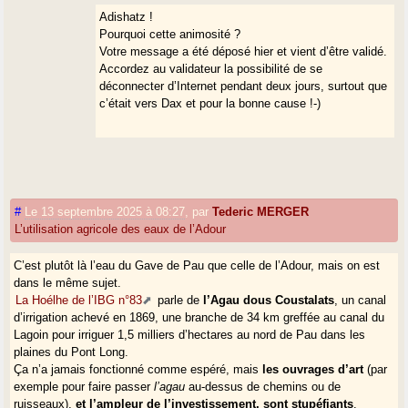
de l’équipe du Pdt
Adishatz !
Miqueu la conduite à
Pourquoi cette animosité ?
bonne fin du projet
Votre message a été déposé hier et vient d’être validé.
de Garderes
Accordez au validateur la possibilité de se
Eslourenties qui a vu
déconnecter d’Internet pendant deux jours, surtout que
les passions
c’était vers Dax et pour la bonne cause !-)
s’exacerber pendant
30 ans.
Nous sommes bien
d’accord : les
politiques
#
Le 13 septembre 2025 à 08:27
,
par
Tederic MERGER
d’aménagement ont
L’utilisation agricole des eaux de l’Adour
besoin de
temps.....et le temps
C’est plutôt là l’eau du Gave de Pau que celle de l’Adour, mais on est
politique est
dans le même sujet.
incomparablement
La Hoélhe de l’IBG n°83
parle de
l’Agau dous Coustalats
, un canal
plus bref. Mais je
d’irrigation achevé en 1869, une branche de 34 km greffée au canal du
fais encore
Lagoin pour irriguer 1,5 milliers d’hectares au nord de Pau dans les
confiance aux liens (
plaines du Pont Long.
historiques, socio-
Ça n’a jamais fonctionné comme espéré, mais
les ouvrages d’art
(par
économiques,
exemple pour faire passer
l’agau
au-dessus de chemins ou de
linguistiques) qui
ruisseaux),
et l’ampleur de l’investissement, sont stupéfiants
.