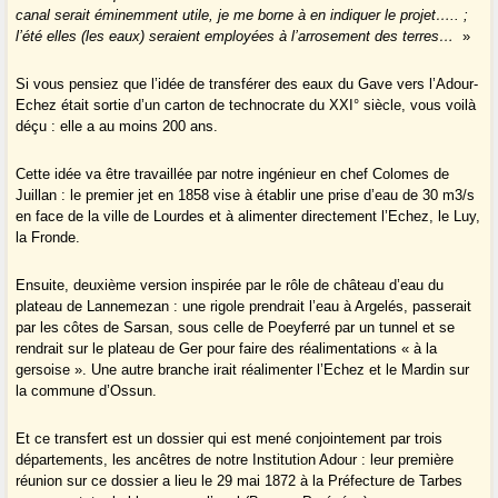
canal serait éminemment utile, je me borne à en indiquer le projet….. ;
l’été elles (les eaux) seraient employées à l’arrosement des terres…
»
Si vous pensiez que l’idée de transférer des eaux du Gave vers l’Adour-
Echez était sortie d’un carton de technocrate du XXI° siècle, vous voilà
déçu : elle a au moins 200 ans.
Cette idée va être travaillée par notre ingénieur en chef Colomes de
Juillan : le premier jet en 1858 vise à établir une prise d’eau de 30 m3/s
en face de la ville de Lourdes et à alimenter directement l’Echez, le Luy,
la Fronde.
Ensuite, deuxième version inspirée par le rôle de château d’eau du
plateau de Lannemezan : une rigole prendrait l’eau à Argelés, passerait
par les côtes de Sarsan, sous celle de Poeyferré par un tunnel et se
rendrait sur le plateau de Ger pour faire des réalimentations « à la
gersoise ». Une autre branche irait réalimenter l’Echez et le Mardin sur
la commune d’Ossun.
Et ce transfert est un dossier qui est mené conjointement par trois
départements, les ancêtres de notre Institution Adour : leur première
réunion sur ce dossier a lieu le 29 mai 1872 à la Préfecture de Tarbes