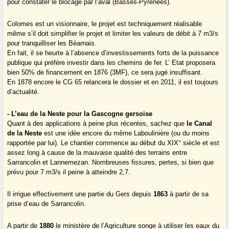
pour constater le blocage par l’aval (Basses-Pyrénées).
Colomes est un visionnaire, le projet est techniquement réalisable
même s’il doit simplifier le projet et limiter les valeurs de débit à 7 m3/s
pour tranquilliser les Béarnais.
En fait, il se heurte à l’absence d’investissements forts de la puissance
publique qui préfère investir dans les chemins de fer. L’ Etat proposera
bien 50% de financement en 1876 (3MF), ce sera jugé insuffisant.
En 1878 encore le CG 65 relancera le dossier et en 2011, il est toujours
d’actualité.
- L’eau de la Neste pour la Gascogne gersoise
Quant à des applications à peine plus récentes, sachez que
le Canal
de la Neste
est une idée encore du même Laboulinière (ou du moins
rapportée par lui). Le chantier commence au début du XIX° siècle et est
assez long à cause de la mauvaise qualité des terrains entre
Sarrancolin et Lannemezan. Nombreuses fissures, pertes, si bien que
prévu pour 7 m3/s il peine à atteindre 2,7.
Il irrigue effectivement une partie du Gers depuis
1863
à partir de sa
prise d’eau de Sarrancolin.
A partir de
1880
le ministère de l’Agriculture songe à utiliser les eaux du