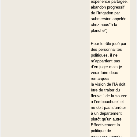
refusée, pour une formation qu’il
expérience partagée,
souhaite faire à bientôt 70 ans.
abandon progressif
Pour la conclusion je suis d’accord
de l’irrigation par
avec vous lorsque nos décideurs
submersion appelée
seront détachés de leur réélection,
chez nous"à la
insensibles aux modes des bobos
planche")
écolos et libre de leur financement et
des bureaux d’études peut être que
Pour le rôle joué par
ce projet pourra aboutir. Mais ce
des personnalités
monde-là n’existe plus ou du moins
politiques, il ne
on pourra le connaitre qu’à
m’appartient pas
l’avènement d’un nouveau dictateur à
d’en juger mais je
la tête de la France. Dans l’état ou
veux faire deux
est notre démocratie il est impossible
remarques
à un politique de raisonné a plus de 5
la vision de l’IA doit
ou 6 ans. Une retenue collinaire il faut
être de traiter du
parfois une vie d’homme pour la voir
fleuve " de la source
se réaliser, ce qui n’est pas
à l’embouchure" et
l’espérance de vie d’un politique.
ne doit pas s’arrêter
à un département
plutôt qu’un autre.
Effectivement la
politique de
ressource menée