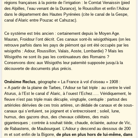
régions françaises à la pointe de l’irrigation : le Comtat Venaissin (pied
des Alpilles, l’eau venant de la Durance), le Roussillon et enfin l’Adour
dans le département des Hautes Pyrénées (cite le canal de la Gespe,
canal d’Alaric entre Pouzac et Cahuzac).
Ce système est très ancien : certainement depuis le Moyen Age.
Mauran, Froidour l’ont décrit. Ces canaux sont-ils wisigothiques (on les
retrouve parfois dans les pays de piémont qui ont été occupés par les
wisigoths : Adour, Roussillon, Valais, Aoste, Lombardie) ? Mais les
Wisigoths ne sont ils pas les continuateurs des Romains ?
Conservons donc aux Wisigoths leur paternité supposée jusqu’à la
découverte de documents plus précis.
Onésime Reclus
, géographe « La France à vol d’oiseau » 1908 :
« A partir de la plaine de Tarbes, l’Adour se fait triple : au centre le vieil
Aturus, à l’Est le canal d’ Alaric, à l’ouest l’Echez….. Véridiquement, le
fleuve n’est pas triple mais décuple, vingtuple, centuple : partout des
artérioles dérivées de ces trois artères, un dédale de canaux et de sous-
canaux qui s’enfuient, se joignent et s’entrecroisent ; soleil, lune,
humus, des gazons drus, des chevaux célèbres, des maïs
gigantesques ; contrée à souhait tiède, chaude, éclairée, autour de Vic,
de Rabastens, de Maubourguet. L’Adour y descend au dessous de 200
m et sort enfin de la Bigorre,
de plus en plus hors de lui-même, dans