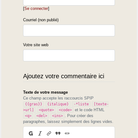
[
Se connecter
]
Courriel (non publié)
Votre site web
Ajoutez votre commentaire ici
Texte de votre message
Ce champ accepte les raccourcis SPIP
{{gras}}
{italique}
-*liste
[texte-
et le code HTML
>url]
<quote>
<code>
. Pour créer des
<q>
<del>
<ins>
paragraphes, laissez simplement des lignes vides.