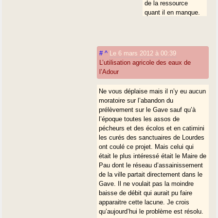
de la ressource
quant il en manque.
Mais à quoi peuvent
ils servir si l’eau se
déverse dans les
rivières sans pouvoir
#
^
Le 6 mars 2012 à 00:39
être amenés là où on
L’utilisation agricole des eaux de
en a besoin ?
l’Adour
Ne vous déplaise mais il n’y eu aucun
moratoire sur l’abandon du
prélèvement sur le Gave sauf qu’à
l’époque toutes les assos de
pécheurs et des écolos et en catimini
les curés des sanctuaires de Lourdes
ont coulé ce projet. Mais celui qui
était le plus intéressé était le Maire de
Pau dont le réseau d’assainissement
de la ville partait directement dans le
Gave. Il ne voulait pas la moindre
baisse de débit qui aurait pu faire
apparaitre cette lacune. Je crois
qu’aujourd’hui le problème est résolu.