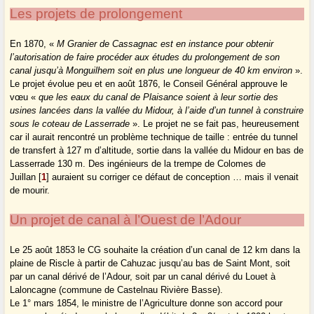
Les projets de prolongement
En 1870, «
M Granier de Cassagnac est en instance pour obtenir
l’autorisation de faire procéder aux études du prolongement de son
canal jusqu’à Monguilhem soit en plus une longueur de 40 km environ
».
Le projet évolue peu et en août 1876, le Conseil Général approuve le
vœu «
que les eaux du canal de Plaisance soient à leur sortie des
usines lancées dans la vallée du Midour, à l’aide d’un tunnel à construire
sous le coteau de Lasserrade
». Le projet ne se fait pas, heureusement
car il aurait rencontré un problème technique de taille : entrée du tunnel
de transfert à 127 m d’altitude, sortie dans la vallée du Midour en bas de
Lasserrade 130 m. Des ingénieurs de la trempe de Colomes de
Juillan
[
1
]
auraient su corriger ce défaut de conception … mais il venait
de mourir.
Un projet de canal à l’Ouest de l’Adour
Le 25 août 1853 le CG souhaite la création d’un canal de 12 km dans la
plaine de Riscle à partir de Cahuzac jusqu’au bas de Saint Mont, soit
par un canal dérivé de l’Adour, soit par un canal dérivé du Louet à
Laloncagne (commune de Castelnau Rivière Basse).
Le 1° mars 1854, le ministre de l’Agriculture donne son accord pour