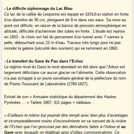
- Le difficile siphonnage du Lac Bleu
Ce lac de la vallée de Lesponne est équipé en 1831d’un siphon en fonte
d’un diamètre de 30 cm, plongeant de 9 m dans ses eaux. Sa mise au
point est difficile, en raison de la baisse de pression atmosphérique en
altitude, difficulté d’acheminer des tubes en fonte.. L’étude est reprise
en 1853 : le choix est fait du percement d’un tunnel avec 7 vannes à
pelle, débouchant sous 22 m d’eau. Travaux très longs pour ne pas
inonder la galerie (sécurité des ouvriers) qui se terminent en 1860.
- Le transfert du Gave de Pau dans l’Echez
Le régime nival du Gave le rend abondant en été alors que l’Adour est
largement déficitaire car aucun glacier ne l’alimente. Cette observation
n’a pas échappé à un jeune secrétaire général de la préfecture du nom
de Pierre–Toussaint de Laboulinière (1780-1827).
Extrait de son « Annuaire statistique du département des Hautes
Pyrénées…. » Tarbes 1807, 411 pages + tableaux. :
«
D’ailleurs le même but pourrait être rempli avec bien plus d’avantages
et incomparablement moins d’inconvénients en se servant de la rivière
de l’Echez que l’on grossirait par des dérivations faites à l’Adour et
au
Gave
avec lesquels on établirait ainsi d’utiles communications. Ce