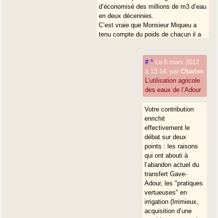
d’économisé des millions de m3 d’eau
en deux décennies.
C’est vraie que Monsieur Miqueu a
tenu compte du poids de chacun il a
réalisé beaucoup de retenues pour les
autre départements de l’institution rien
pour le 65. Il a même « donné » aux
#
^
Le 6 mars 2012
autres départements l’aménagement
à 13:14
,
par
Charles
du Lac Bleu réalisé et financé un
L’utilisation agricole
siècle avant par le CG 65. En bon
des eaux de l’Adour
homme politique il partage facilement
ce qui lui ne lui appartient pas. En
Votre contribution
bon professionnel de la représentation
enrichit
il est resté 30 ans dont 10 comme
effectivement le
Président de l’Institution Adour et il
débat sur deux
n’a apporté aucun M3 d’eau
points : les raisons
directement aux irrigants du 65, alors
qui ont abouti à
vous savez l’exemplarité du
l’abandon actuel du
personnage est très surfaite.
transfert Gave-
Mr Miqueu donne souvent des leçons
Adour, les "pratiques
de vertu aux autres mais sa vertu ne
vertueuses" en
l’empêche pas de demander aux CG
irrigation (Irrimieux,
65 une subvention, heureusement
acquisition d’une