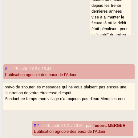
depuis les trente
dernières années
vise à alimenter le
fleuve là où le débit
était pénalisant pour
la "santé" du milieu
et l’activité
économique, c’est à
dire en aval de
Maubourguet
(grosso-modo).
#
Le 15 août 2012 à 16:48
le rôle du Président
L’utilisation agricole des eaux de l’Adour
est justement de
"créer de la
bravo de shouter les messages qui ne vous plaisent pas encore une
confiance" entre des
illustration de votre étroitesse d’esprit.
groupes qui peuvent
Pendant ce temps mon village n’a toujours pas d’eau Merci les cons
sembler avoir des
intérêts divergents
sinon contraires.
Avec un recul plus
"historique", on sera,
#
^
Le 15 août 2012 à 18:29
,
par
Tederic MERGER
par exemple, obligé
L’utilisation agricole des eaux de l’Adour
de mettre au crédit