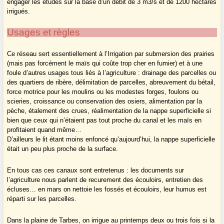
engager les études sur la base d’un débit de 3 m3/s et de 1200 hectares
irrigués.
Usages et règles
Ce réseau sert essentiellement à l’Irrigation par submersion des prairies
(mais pas forcément le maïs qui coûte trop cher en fumier) et à une
foule d’autres usages tous liés à l’agriculture : drainage des parcelles ou
des quartiers de ribère, délimitation de parcelles, abreuvement du bétail,
force motrice pour les moulins ou les modestes forges, foulons ou
scieries, croissance ou conservation des osiers, alimentation par la
pèche, étalement des crues, réalimentation de la nappe superficielle si
bien que ceux qui n’étaient pas tout proche du canal et les maïs en
profitaient quand même…
D’ailleurs le lit étant moins enfoncé qu’aujourd’hui, la nappe superficielle
était un peu plus proche de la surface.
En tous cas ces canaux sont entretenus : les documents sur
l’agriculture nous parlent de recurement des écouloirs, entretien des
écluses… en mars on nettoie les fossés et écouloirs, leur humus est
réparti sur les parcelles.
Dans la plaine de Tarbes, on irrigue au printemps deux ou trois fois si la