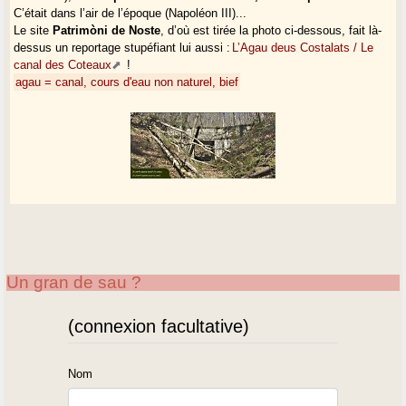
unissent le peuple de
C’était dans l’air de l’époque (Napoléon III)...
l’Adour pour se
Le site
Patrimòni de Noste
, d’où est tirée la photo ci-dessous, fait là-
trouver plus de
dessus un reportage stupéfiant lui aussi :
L’Agau deus Costalats / Le
points communs que
canal des Coteaux
!
d’égoïsmes.
agau = canal, cours d'eau non naturel, bief
Un gran de sau ?
(connexion facultative)
Nom