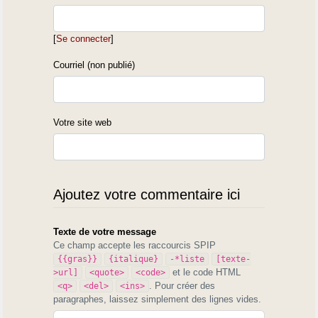
[
Se connecter
]
Courriel (non publié)
Votre site web
Ajoutez votre commentaire ici
Texte de votre message
Ce champ accepte les raccourcis SPIP
{{gras}}
{italique}
-*liste
[texte-
et le code HTML
>url]
<quote>
<code>
. Pour créer des
<q>
<del>
<ins>
paragraphes, laissez simplement des lignes vides.