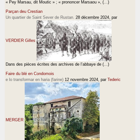
« Pey Marsau, dit Moutic » ; « prononcer Marsaou », (…)
Parçan deu Crestian
Un quartier de Saint Sever de Rustan.
28 décembre 2024
, par
VERDIER Gilles
Dans des pièces écrites des archives de l’abbaye de (…)
Faire du blé en Condomois
e lo transformar en haria (farine)
12 novembre 2024
, par
Tederic
MERGER