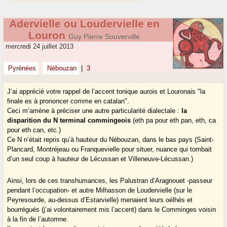
Adervielle ou Loudervielle en
Louron
Guy Pierre Souverville
mercredi 24 juillet 2013
Pyrénées
Nébouzan
|
3
J’ai apprécié votre rappel de l’accent tonique aurois et Louronais "la
finale es à prononcer comme en catalan".
Ceci m’amène à préciser une autre particularité dialectale :
la
disparition du N terminal commingeois
(eth pa pour eth pan, eth, ca
pour eth can, etc.)
Ce N n’était repris qu’à hauteur du Nébouzan, dans le bas pays (Saint-
Plancard, Montréjeau ou Franquevielle pour situer, nuance qui tombait
d’un seul coup à hauteur de Lécussan et Villeneuve-Lécussan.)
Ainsi, lors de ces transhumances, les Palustran d’Aragnouet -passeur
pendant l’occupation- et autre Milhasson de Loudervielle (sur le
Peyresourde, au-dessus d’Estarvielle) menaient leurs oélhés et
bourrégués (j’ai volontairement mis l’accent) dans le Comminges voisin
à la fin de l’automne.