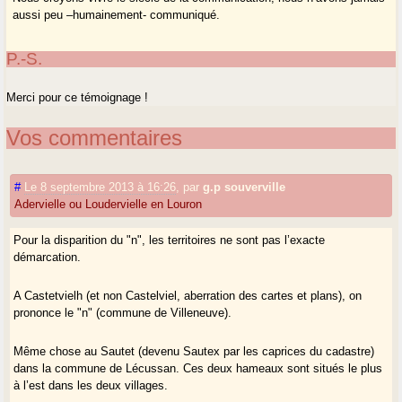
aussi peu –humainement- communiqué.
P.-S.
Merci pour ce témoignage !
Vos commentaires
#
Le 8 septembre 2013 à 16:26
,
par
g.p souverville
Adervielle ou Loudervielle en Louron
Pour la disparition du "n", les territoires ne sont pas l’exacte
démarcation.
A Castetvielh (et non Castelviel, aberration des cartes et plans), on
prononce le "n" (commune de Villeneuve).
Même chose au Sautet (devenu Sautex par les caprices du cadastre)
dans la commune de Lécussan. Ces deux hameaux sont situés le plus
à l’est dans les deux villages.