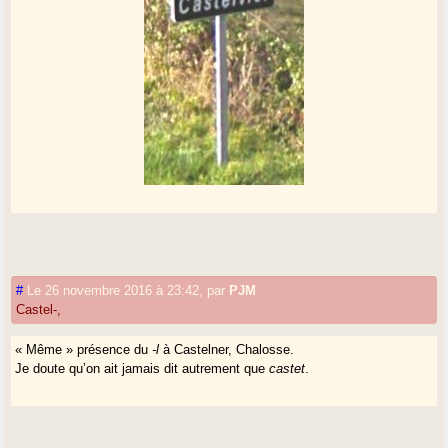
#
Le 26 novembre 2016 à 23:42
,
par
PJM
Castel-,
« Même » présence du
-l
à Castelner, Chalosse.
Je doute qu’on ait jamais dit autrement que
castet
.