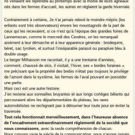
Ils venaient les reprendre au printemps avec la moitié de leurs agneaux
nés dans les fermes d’accueil, les autres en réglaient la garde hivernale.
Contrairement à certains, Je n’ai jamais relevé le moindre mépris (les
enfants sont très observateurs) envers les mountagnols de la part de
ceux qui les recevaient, si ce n’est qu’à l’époque des grandes foires de
Lannemezan, comme le mercredi des Cendres, on les remarquait
aisément à leur démarche et à leur apparence générale : brodequins,
béret, sac tyrolien, et surtout l’inséparable parasol ou parapluie bleu à
double usage.
Le berger Milhasson me racontait, il y a une trentaine d’années,
comment, chaussé de skis, il visitait, l’hiver, ses « bordes foraines »
me précisant que la propriété des brebis n’était pas toujours le privilège
de l’amont dans le système, les fermes de l’aval pouvant en posséder
une partie.
Mais ceci est une autre histoire.
J’en resterai aux sonnailles bruyantes et aux longs cortèges bêlants qui
parcouraient alors les départementales du plateau, les rares
automobilistes ne rechignant pas à détourner leur route pour en éviter la
traversée.
Tout cela fonctionnait merveilleusement, dans l’heureuse absence
de l’encadrement extraordinairement réglementé de la société que
nous connaissons
, avec la seule compréhension de chacun.
Nous croyons vivre le siècle de la communication, nous n’avons jamais