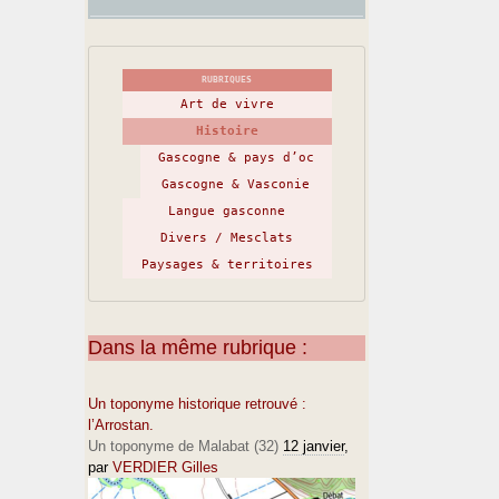
RUBRIQUES
Art de vivre
Histoire
Gascogne & pays d’oc
Gascogne & Vasconie
Langue gasconne
Divers / Mesclats
Paysages & territoires
Dans la même rubrique :
Un toponyme historique retrouvé :
l’Arrostan.
Un toponyme de Malabat (32)
12 janvier
,
par
VERDIER Gilles