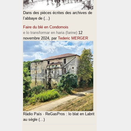
Dans des pièces écrites des archives de
l’abbaye de (…)
Faire du blé en Condomois
e lo transformar en haria (farine)
12
novembre 2024
, par
Tederic MERGER
Ràdio País · ReGasPros : lo blat en Labrit
au sègle (…)