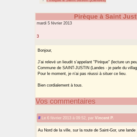
Pirèque à Saint Just
mardi 5 février 2013
3
Bonjour,
J’ai relevé un lieudit s’appelant "Pirèque" (lecture un pe
Commune de SAINT-JUSTIN (Landes - je parle du vill
Pour le moment, je n’ai pas réussi à situer ce lieu.
Bien cordialement à tous.
Vos commentaires
#
Le 6 février 2013 à 09:52
,
par
Vincent P.
Au Nord de la ville, sur la route de Saint-Gor, une lande