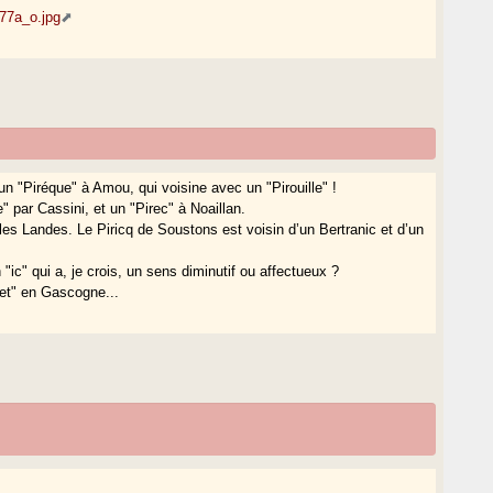
177a_o.jpg
un "Piréque" à Amou, qui voisine avec un "Pirouille" !
" par Cassini, et un "Pirec" à Noaillan.
les Landes. Le Piricq de Soustons est voisin d’un Bertranic et d’un
 "ic" qui a, je crois, un sens diminutif ou affectueux ?
iret" en Gascogne...