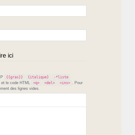
e ici
PIP
{{gras}}
{italique}
-*liste
et le code HTML
. Pour
<q>
<del>
<ins>
ement des lignes vides.