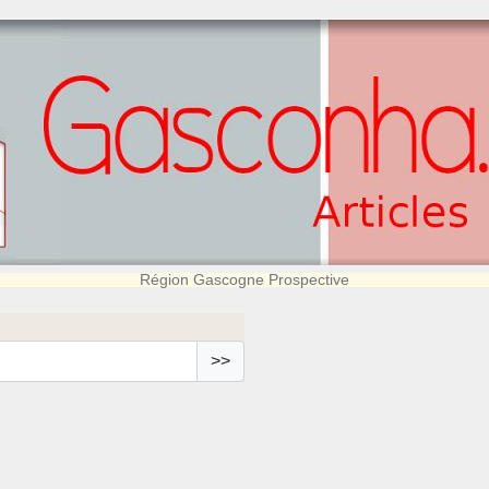
Région Gascogne Prospective
>>