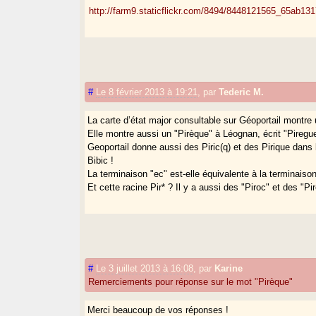
http://farm9.staticflickr.com/8494/8448121565_65ab13
#
Le 8 février 2013 à 19:21
,
par
Tederic M.
La carte d’état major consultable sur Géoportail montre 
Elle montre aussi un "Pirèque" à Léognan, écrit "Piregue
Geoportail donne aussi des Piric(q) et des Pirique dans 
Bibic !
La terminaison "ec" est-elle équivalente à la terminaison
Et cette racine Pir* ? Il y a aussi des "Piroc" et des "P
#
Le 3 juillet 2013 à 16:08
,
par
Karine
Remerciements pour réponse sur le mot "Pirèque"
Merci beaucoup de vos réponses !