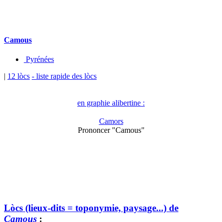
Camous
Pyrénées
|
12 lòcs
- liste rapide des lòcs
en graphie alibertine :
Camors
Prononcer "Camous"
Lòcs (lieux-dits = toponymie, paysage...) de
Camous
: