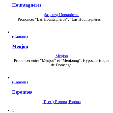
Hountagneres
(las,eras) Hontanhèras
Prononcer "Las Hountagnèros", "Las Hountagnères"...
(Camous)
Menjou
Menjon
Prononcer entre "Ménjou" et "Ménjoung". Hypochoristique
de Domenge.
(Camous)
Esponnes
(l’, er’) Espona, Espòna
1