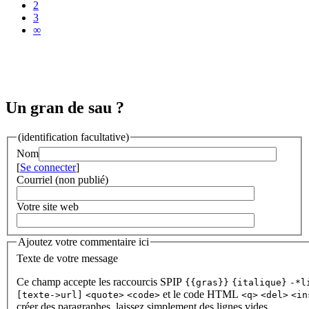
2
3
∞
Un gran de sau ?
(identification facultative)
Nom
[
Se connecter
]
Courriel (non publié)
Votre site web
Ajoutez votre commentaire ici
Texte de votre message
Ce champ accepte les raccourcis SPIP
{{gras}}
{italique}
-*l
et le code HTML
[texte->url]
<quote>
<code>
<q>
<del>
<in
créer des paragraphes, laissez simplement des lignes vides.