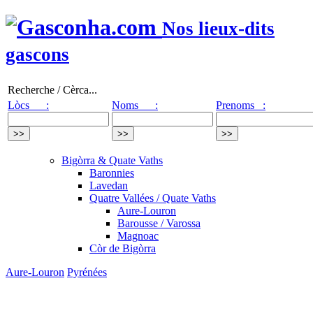
Nos lieux-dits
gascons
Recherche / Cèrca...
Lòcs :
Noms :
Prenoms :
Bigòrra & Quate Vaths
Baronnies
Lavedan
Quatre Vallées / Quate Vaths
Aure-Louron
Barousse / Varossa
Magnoac
Còr de Bigòrra
Aure-Louron
Pyrénées