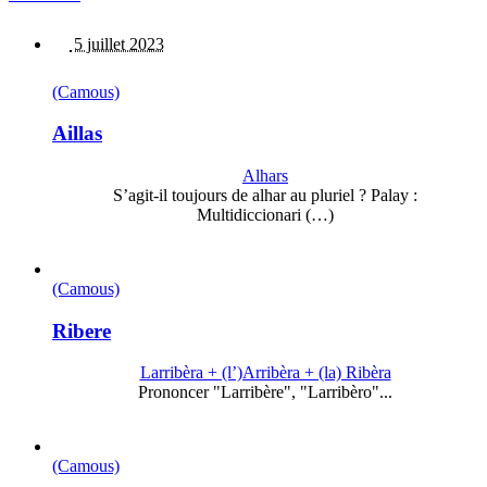
5 juillet 2023
(Camous)
Aillas
Alhars
S’agit-il toujours de alhar au pluriel ? Palay :
Multidiccionari (…)
(Camous)
Ribere
Larribèra + (l’)Arribèra + (la) Ribèra
Prononcer "Larribère", "Larribèro"...
(Camous)