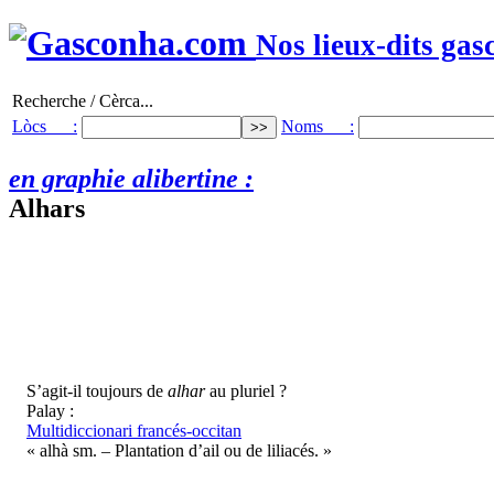
Nos lieux-dits gas
Recherche / Cèrca...
Lòcs :
Noms :
en graphie alibertine :
Alhars
S’agit-il toujours de
alhar
au pluriel ?
Palay :
Multidiccionari francés-occitan
« alhà sm. – Plantation d’ail ou de liliacés. »