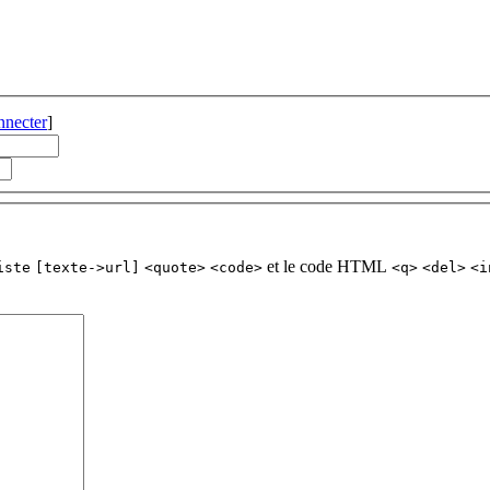
nnecter
]
et le code HTML
iste
[texte->url]
<quote>
<code>
<q>
<del>
<i