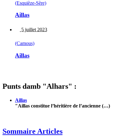
(Esquièze-Sère)
Aillas
5 juillet 2023
(Camous)
Aillas
Punts damb "Alhars" :
Aillas
"Aillas constitue l’héritière de l’ancienne (…)
Sommaire Articles