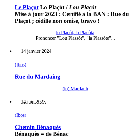
Le Plaçot
Lo Plaçòt
/
Lou Plaçòt
Mise à jour 2023 : Certifié à la BAN : Rue du
Plaçot ; cédille non omise, bravo !
lo Plaçòt, la Plaçòta
Prononcer "Lou Plassòt", "la Plassòte"...
14 janvier 2024
(Ibos)
Rue du Mardaing
(lo) Mardanh
14 juin 2023
(Ibos)
Chemin Bénaquès
Bénaquès = de Bénac