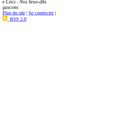
e Lòcs -
Nos lieux-dits
gascons
Plan du site
|
Se connecter
|
RSS 2.0