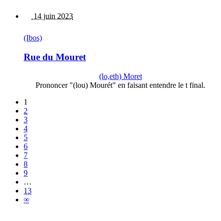
14 juin 2023
(Ibos)
Rue du Mouret
(lo,eth) Moret
Prononcer "(lou) Mourét" en faisant entendre le t final.
1
2
3
4
5
6
7
8
9
…
13
∞