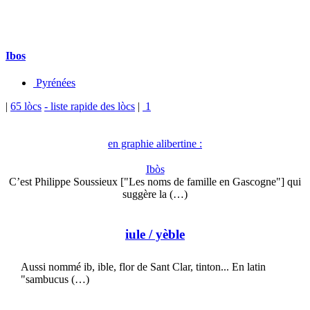
Ibos
Pyrénées
|
65 lòcs
- liste rapide des lòcs
|
1
en graphie alibertine :
Ibòs
C’est Philippe Soussieux ["Les noms de famille en Gascogne"] qui
suggère la (…)
iule
/ yèble
Aussi nommé ib, ible, flor de Sant Clar, tinton... En latin
"sambucus (…)