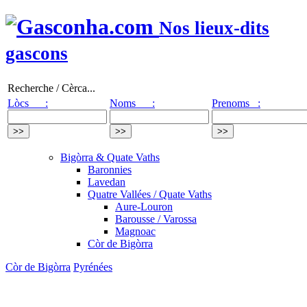
Nos lieux-dits
gascons
Recherche / Cèrca...
Lòcs :
Noms :
Prenoms :
Bigòrra & Quate Vaths
Baronnies
Lavedan
Quatre Vallées / Quate Vaths
Aure-Louron
Barousse / Varossa
Magnoac
Còr de Bigòrra
Còr de Bigòrra
Pyrénées