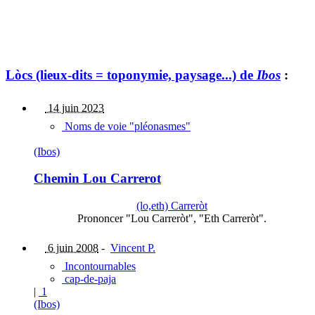
Lòcs (lieux-dits = toponymie, paysage...) de
Ibos
:
14 juin 2023
Noms de voie "pléonasmes"
(Ibos)
Chemin Lou Carrerot
(lo,eth) Carreròt
Prononcer "Lou Carreròt", "Eth Carreròt".
6 juin 2008
-
Vincent P.
Incontournables
cap-de-paja
|
1
(Ibos)