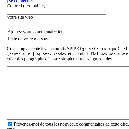
[
Se connecter
]
Courriel (non publié)
Votre site web
Ajoutez votre commentaire ici
Texte de votre message
Ce champ accepte les raccourcis SPIP
{{gras}}
{italique}
-*l
et le code HTML
[texte->url]
<quote>
<code>
<q>
<del>
<in
créer des paragraphes, laissez simplement des lignes vides.
Prévenez-moi de tous les nouveaux commentaires de cette discu