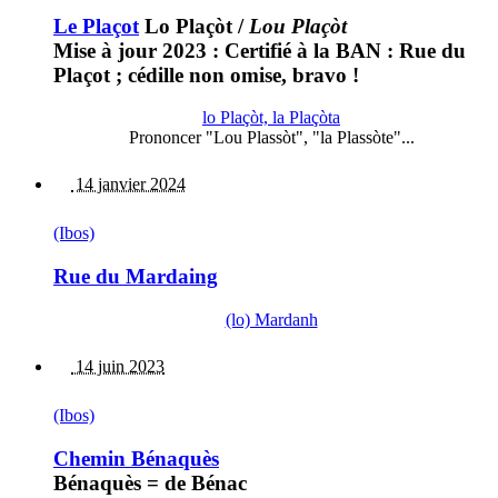
Le Plaçot
Lo Plaçòt
/
Lou Plaçòt
Mise à jour 2023 : Certifié à la BAN : Rue du
Plaçot ; cédille non omise, bravo !
lo Plaçòt, la Plaçòta
Prononcer "Lou Plassòt", "la Plassòte"...
14 janvier 2024
(Ibos)
Rue du Mardaing
(lo) Mardanh
14 juin 2023
(Ibos)
Chemin Bénaquès
Bénaquès = de Bénac