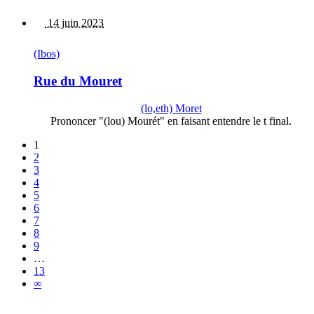
14 juin 2023
(Ibos)
Rue du Mouret
(lo,eth) Moret
Prononcer "(lou) Mourét" en faisant entendre le t final.
1
2
3
4
5
6
7
8
9
…
13
∞