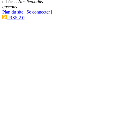
e Lòcs -
Nos lieux-dits
gascons
Plan du site
|
Se connecter
|
RSS 2.0