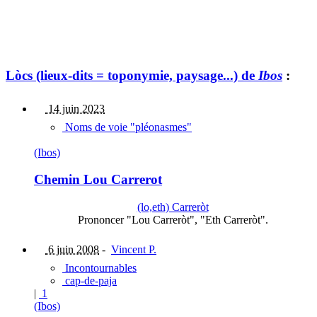
Lòcs (lieux-dits = toponymie, paysage...) de
Ibos
:
14 juin 2023
Noms de voie "pléonasmes"
(Ibos)
Chemin Lou Carrerot
(lo,eth) Carreròt
Prononcer "Lou Carreròt", "Eth Carreròt".
6 juin 2008
-
Vincent P.
Incontournables
cap-de-paja
|
1
(Ibos)