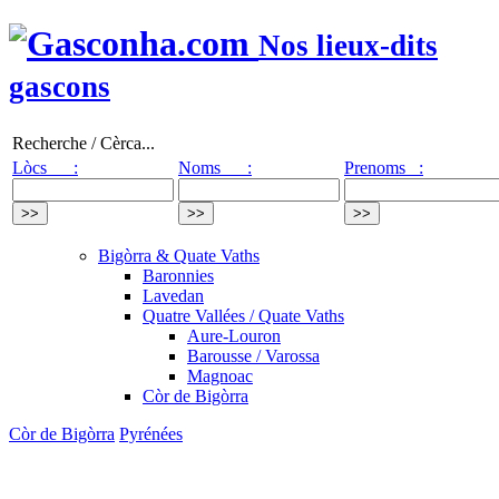
Nos lieux-dits
gascons
Recherche / Cèrca...
Lòcs :
Noms :
Prenoms :
Bigòrra & Quate Vaths
Baronnies
Lavedan
Quatre Vallées / Quate Vaths
Aure-Louron
Barousse / Varossa
Magnoac
Còr de Bigòrra
Còr de Bigòrra
Pyrénées