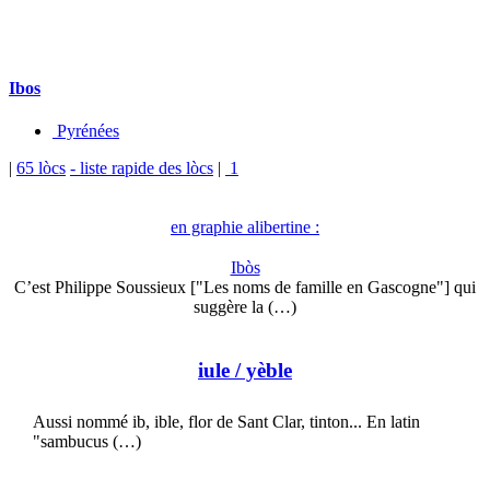
Ibos
Pyrénées
|
65 lòcs
- liste rapide des lòcs
|
1
en graphie alibertine :
Ibòs
C’est Philippe Soussieux ["Les noms de famille en Gascogne"] qui
suggère la (…)
iule
/ yèble
Aussi nommé ib, ible, flor de Sant Clar, tinton... En latin
"sambucus (…)