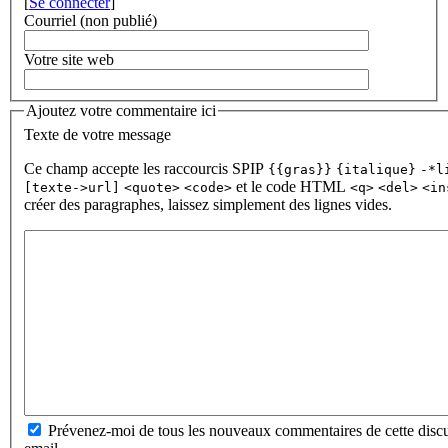
[
Se connecter
]
Courriel (non publié)
Votre site web
Ajoutez votre commentaire ici
Texte de votre message
Ce champ accepte les raccourcis SPIP
{{gras}}
{italique}
-*l
et le code HTML
[texte->url]
<quote>
<code>
<q>
<del>
<in
créer des paragraphes, laissez simplement des lignes vides.
Prévenez-moi de tous les nouveaux commentaires de cette discu