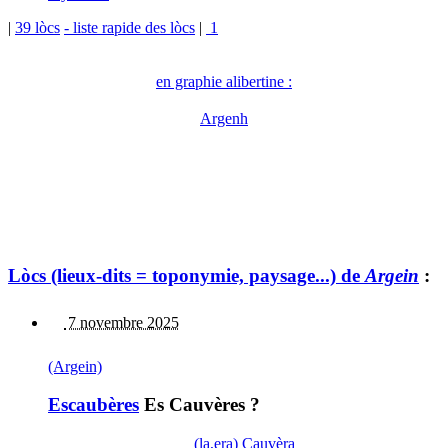
|
39 lòcs
- liste rapide des lòcs
|
1
en graphie alibertine :
Argenh
Lòcs (lieux-dits = toponymie, paysage...) de
Argein
:
7 novembre 2025
(Argein)
Escaubères
Es Cauvères ?
(la,era) Cauvèra