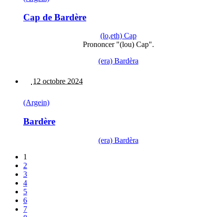
Cap de Bardère
(lo,eth) Cap
Prononcer "(lou) Cap".
(era) Bardèra
12 octobre 2024
(Argein)
Bardère
(era) Bardèra
1
2
3
4
5
6
7