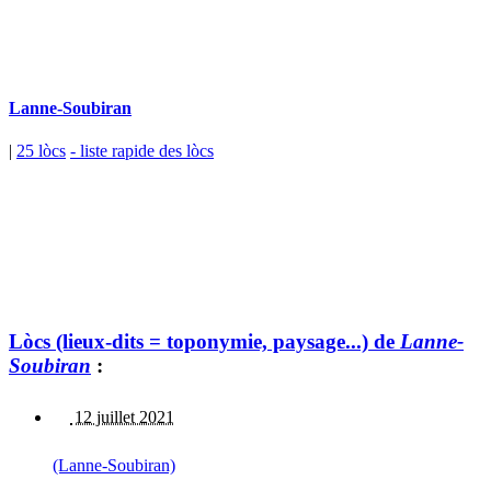
Lanne-Soubiran
|
25 lòcs
- liste rapide des lòcs
Lòcs (lieux-dits = toponymie, paysage...) de
Lanne-
Soubiran
:
12 juillet 2021
(Lanne-Soubiran)