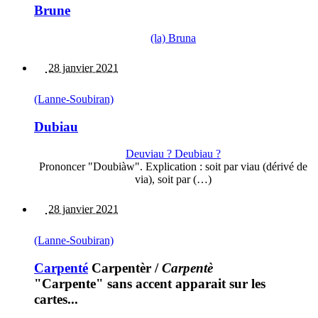
Brune
(la) Bruna
28 janvier 2021
(Lanne-Soubiran)
Dubiau
Deuviau ? Deubiau ?
Prononcer "Doubiàw". Explication : soit par viau (dérivé de
via), soit par (…)
28 janvier 2021
(Lanne-Soubiran)
Carpenté
Carpentèr
/
Carpentè
"Carpente" sans accent apparait sur les
cartes...