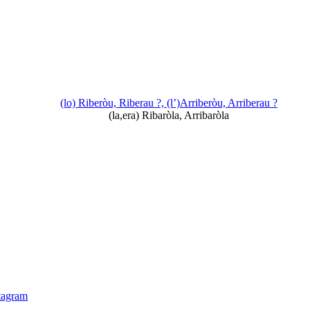
(lo) Riberòu, Riberau ?, (l’)Arriberòu, Arriberau ?
(la,era) Ribaròla, Arribaròla