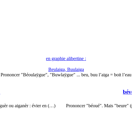
en graphie alibertine :
Beulaiga, Buulaiga
Prononcer "Béoulaÿgue", "Buwlaÿgue" ... beu, buu l’aiga = boit l’eau
u
bév
guèr ou aiganèr : évier en (…)
Prononcer "béoué". Mais "beure" (