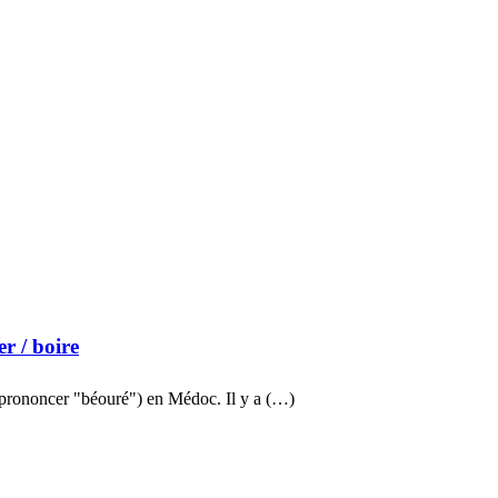
er
/ boire
prononcer "béouré") en Médoc. Il y a (…)