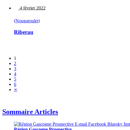
4 février 2022
(Nougaroulet)
Riberau
1
2
3
4
5
6
∞
Sommaire Articles
Région Gascogne Prospective