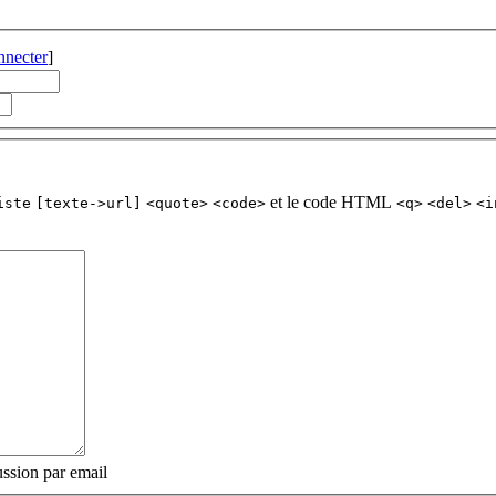
nnecter
]
et le code HTML
iste
[texte->url]
<quote>
<code>
<q>
<del>
<i
ssion par email