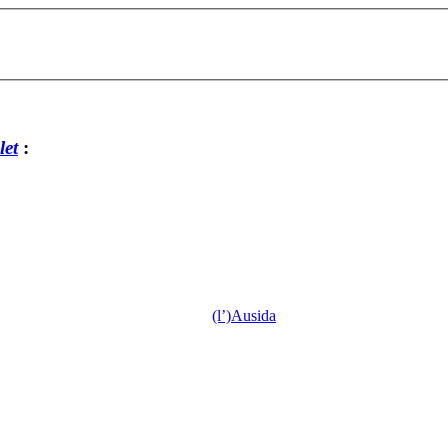
et
:
(l’)Ausida