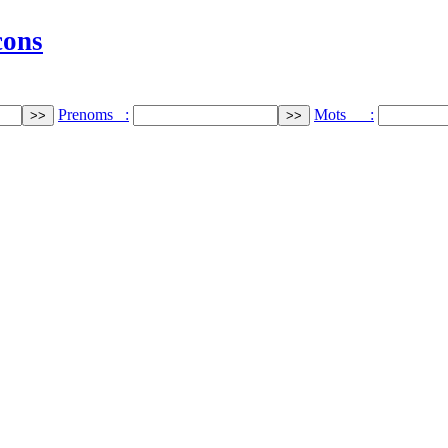
cons
Prenoms :
Mots :