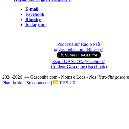
E-mail
Facebook
Bluesky
Instagram
Podcasts sur Ràdio País
@gasconha.com (Bluesky)
Esprit GASCON (Facebook)
Couleur Gascogne (Facebook)
2024-2026 — Gasconha.com - Noms e Lòcs -
Nos lieux-dits gascon
Plan du site
|
Se connecter
|
RSS 2.0