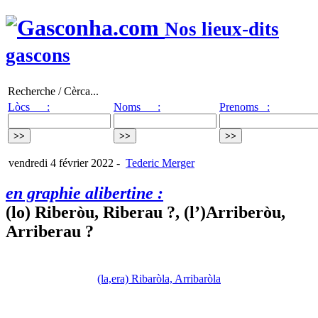
Nos lieux-dits
gascons
Recherche / Cèrca...
Lòcs :
Noms :
Prenoms :
vendredi 4 février 2022
-
Tederic Merger
en graphie alibertine :
(lo) Riberòu, Riberau ?, (l’)Arriberòu,
Arriberau ?
(la,era) Ribaròla, Arribaròla