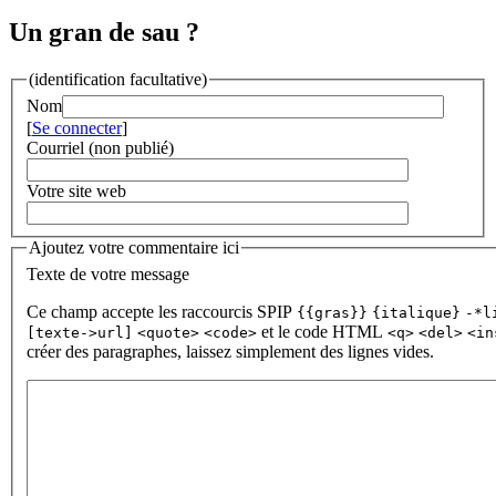
Un gran de sau ?
(identification facultative)
Nom
[
Se connecter
]
Courriel (non publié)
Votre site web
Ajoutez votre commentaire ici
Texte de votre message
Ce champ accepte les raccourcis SPIP
{{gras}}
{italique}
-*l
et le code HTML
[texte->url]
<quote>
<code>
<q>
<del>
<in
créer des paragraphes, laissez simplement des lignes vides.