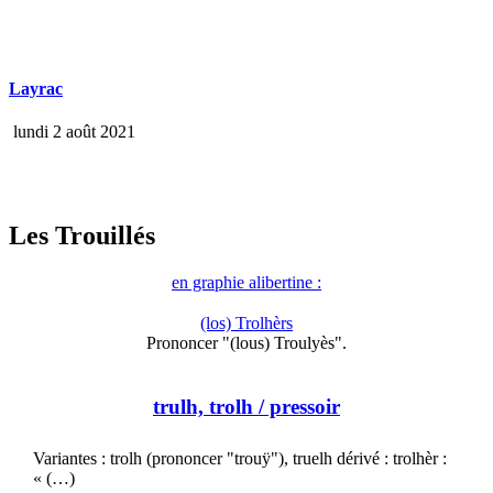
Layrac
lundi 2 août 2021
Les Trouillés
en graphie alibertine :
(los) Trolhèrs
Prononcer "(lous) Troulyès".
trulh, trolh
/ pressoir
Variantes : trolh (prononcer "trouÿ"), truelh dérivé : trolhèr :
« (…)