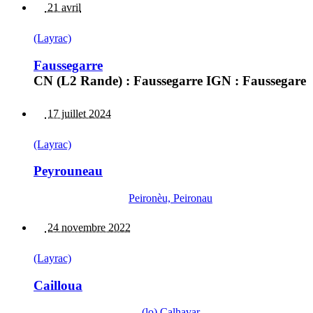
21 avril
(Layrac)
Faussegarre
CN (L2 Rande) : Faussegarre IGN : Faussegare
17 juillet 2024
(Layrac)
Peyrouneau
Peironèu, Peironau
24 novembre 2022
(Layrac)
Cailloua
(lo) Calhavar