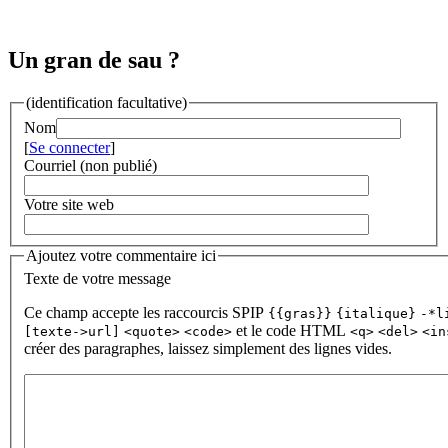
Un gran de sau ?
(identification facultative)
Nom
[
Se connecter
]
Courriel (non publié)
Votre site web
Ajoutez votre commentaire ici
Texte de votre message
Ce champ accepte les raccourcis SPIP
{{gras}}
{italique}
-*l
et le code HTML
[texte->url]
<quote>
<code>
<q>
<del>
<in
créer des paragraphes, laissez simplement des lignes vides.