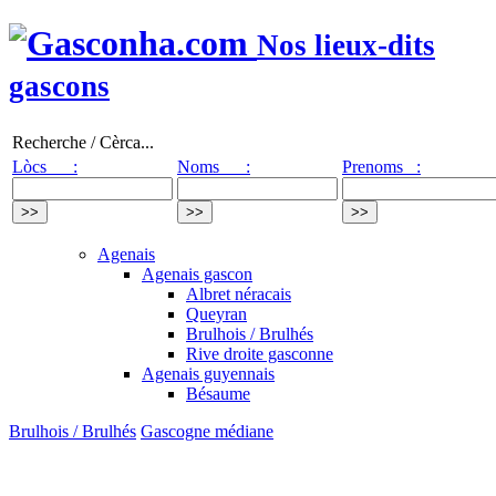
Nos lieux-dits
gascons
Recherche / Cèrca...
Lòcs :
Noms :
Prenoms :
Agenais
Agenais gascon
Albret néracais
Queyran
Brulhois / Brulhés
Rive droite gasconne
Agenais guyennais
Bésaume
Brulhois / Brulhés
Gascogne médiane