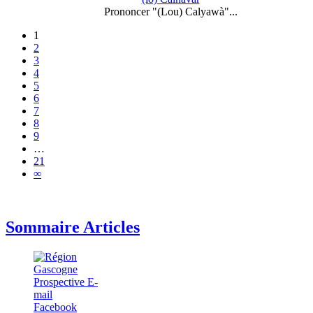
Prononcer "(Lou) Calyawà"...
1
2
3
4
5
6
7
8
9
…
21
∞
Sommaire Articles