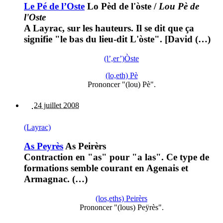
Le Pé de l’Oste
Lo Pèd de l'òste
/
Lou Pè de
l'Oste
A Layrac, sur les hauteurs. Il se dit que ça
signifie "le bas du lieu-dit L'òste". [David (…)
(l’,er’)Òste
(lo,eth) Pè
Prononcer "(lou) Pè".
24 juillet 2008
(Layrac)
As Peyrès
As Peirèrs
Contraction en "as" pour "a las". Ce type de
formations semble courant en Agenais et
Armagnac. (…)
(los,eths) Peirèrs
Prononcer "(lous) Peÿrès".