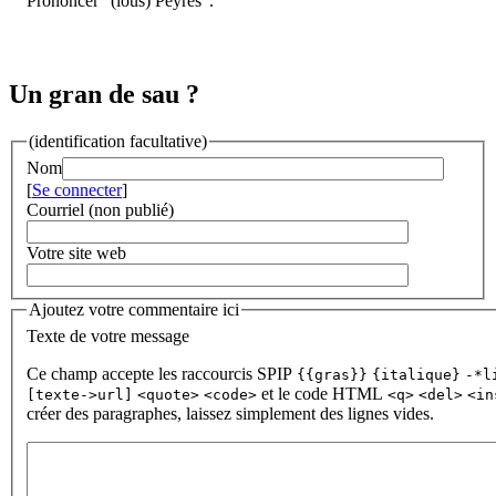
Prononcer "(lous) Peÿrès".
Un gran de sau ?
(identification facultative)
Nom
[
Se connecter
]
Courriel (non publié)
Votre site web
Ajoutez votre commentaire ici
Texte de votre message
Ce champ accepte les raccourcis SPIP
{{gras}}
{italique}
-*l
et le code HTML
[texte->url]
<quote>
<code>
<q>
<del>
<in
créer des paragraphes, laissez simplement des lignes vides.