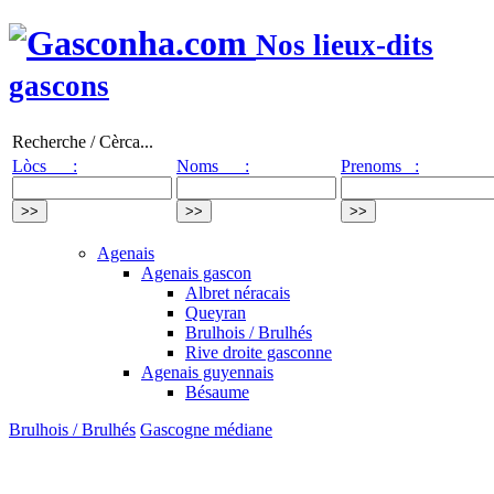
Nos lieux-dits
gascons
Recherche / Cèrca...
Lòcs :
Noms :
Prenoms :
Agenais
Agenais gascon
Albret néracais
Queyran
Brulhois / Brulhés
Rive droite gasconne
Agenais guyennais
Bésaume
Brulhois / Brulhés
Gascogne médiane