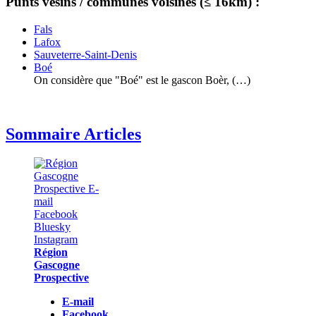
Punts vesins / communes voisines (≤ 16km) :
Fals
Lafox
Sauveterre-Saint-Denis
Boé
On considère que "Boé" est le gascon Boèr, (…)
Sommaire Articles
Région
Gascogne
Prospective
E-mail
Facebook