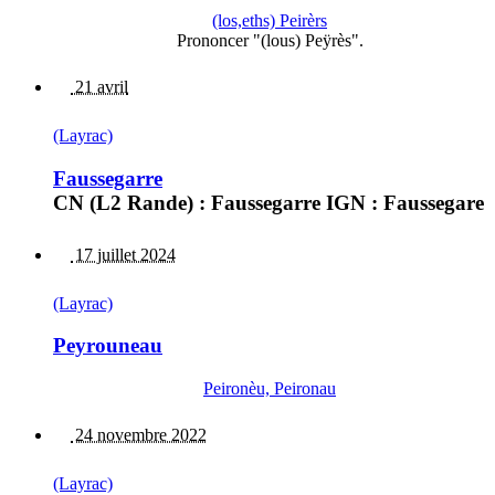
(los,eths) Peirèrs
Prononcer "(lous) Peÿrès".
21 avril
(Layrac)
Faussegarre
CN (L2 Rande) : Faussegarre IGN : Faussegare
17 juillet 2024
(Layrac)
Peyrouneau
Peironèu, Peironau
24 novembre 2022
(Layrac)