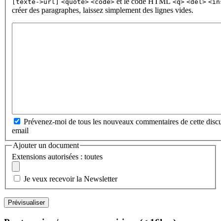
et le code HTML
[texte->url]
<quote>
<code>
<q>
<del>
<in
créer des paragraphes, laissez simplement des lignes vides.
Prévenez-moi de tous les nouveaux commentaires de cette discu
email
Ajouter un document
Extensions autorisées : toutes
Je veux recevoir la Newsletter