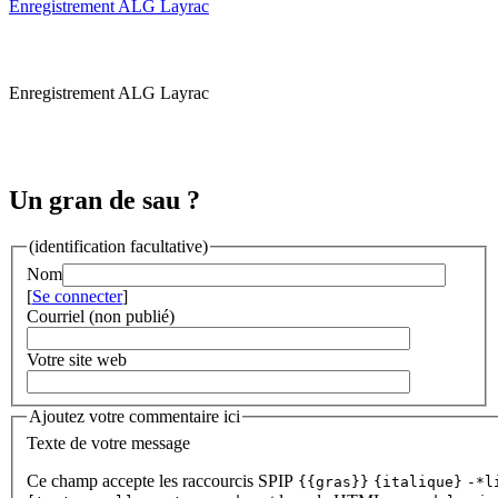
Enregistrement ALG Layrac
Enregistrement ALG Layrac
Un gran de sau ?
(identification facultative)
Nom
[
Se connecter
]
Courriel (non publié)
Votre site web
Ajoutez votre commentaire ici
Texte de votre message
Ce champ accepte les raccourcis SPIP
{{gras}}
{italique}
-*l