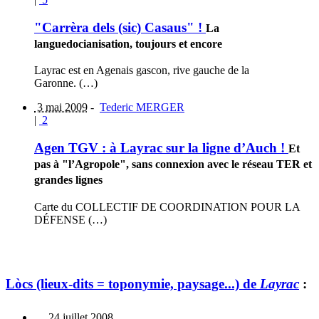
"Carrèra dels (sic) Casaus" !
La
languedocianisation, toujours et encore
Layrac est en Agenais gascon, rive gauche de la
Garonne. (…)
3 mai 2009
-
Tederic MERGER
|
2
Agen TGV : à Layrac sur la ligne d’Auch !
Et
pas à "l’Agropole", sans connexion avec le réseau TER et
grandes lignes
Carte du COLLECTIF DE COORDINATION POUR LA
DÉFENSE (…)
Lòcs (lieux-dits = toponymie, paysage...) de
Layrac
:
24 juillet 2008