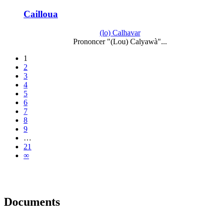
Cailloua
(lo) Calhavar
Prononcer "(Lou) Calyawà"...
1
2
3
4
5
6
7
8
9
…
21
∞
Documents