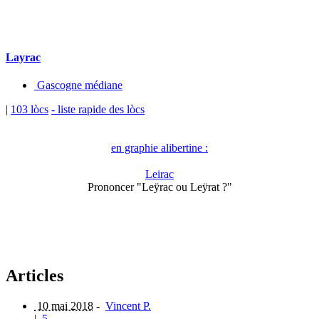
Layrac
Gascogne médiane
|
103 lòcs
- liste rapide des lòcs
en graphie alibertine :
Leirac
Prononcer "Leÿrac ou Leÿrat ?"
Articles
10 mai 2018
-
Vincent P.
|
5