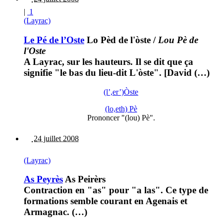
|
1
(Layrac)
Le Pé de l’Oste
Lo Pèd de l'òste
/
Lou Pè de
l'Oste
A Layrac, sur les hauteurs. Il se dit que ça
signifie "le bas du lieu-dit L'òste". [David (…)
(l’,er’)Òste
(lo,eth) Pè
Prononcer "(lou) Pè".
24 juillet 2008
(Layrac)
As Peyrès
As Peirèrs
Contraction en "as" pour "a las". Ce type de
formations semble courant en Agenais et
Armagnac. (…)