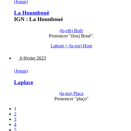
(Jegun)
La Houmbouè
IGN : La Hounboué
(lo,eth) Boèr
Prononcer "(lou) Bouè".
Lahont + (la,era) Hont
6 février 2023
(Jegun)
Laplace
(la,era) Plaça
Prononcer "plaço"
1
2
3
4
5