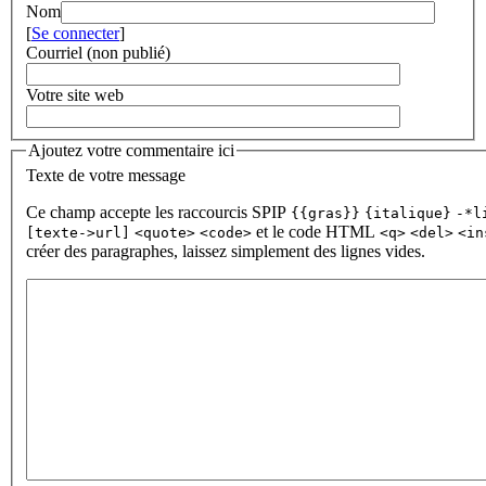
Nom
[
Se connecter
]
Courriel (non publié)
Votre site web
Ajoutez votre commentaire ici
Texte de votre message
Ce champ accepte les raccourcis SPIP
{{gras}}
{italique}
-*l
et le code HTML
[texte->url]
<quote>
<code>
<q>
<del>
<in
créer des paragraphes, laissez simplement des lignes vides.