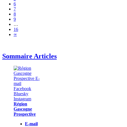
6
7
8
9
…
16
∞
Sommaire Articles
Région
Gascogne
Prospective
E-mail