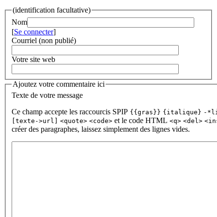
(identification facultative)
Nom
[
Se connecter
]
Courriel (non publié)
Votre site web
Ajoutez votre commentaire ici
Texte de votre message
Ce champ accepte les raccourcis SPIP
{{gras}}
{italique}
-*l
et le code HTML
[texte->url]
<quote>
<code>
<q>
<del>
<in
créer des paragraphes, laissez simplement des lignes vides.