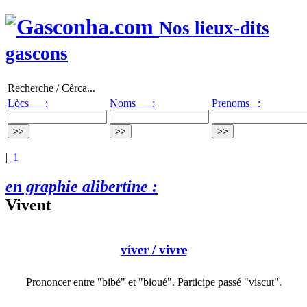
Nos lieux-dits
gascons
Recherche / Cèrca...
Lòcs :
Noms :
Prenoms :
|
1
en graphie alibertine :
Vivent
víver
/ vivre
Prononcer entre "bibé" et "bioué". Participe passé "viscut".