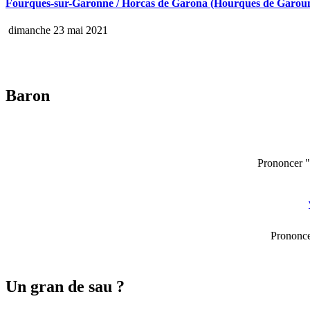
Fourques-sur-Garonne / Horcas de Garona (Hourques de Garou
dimanche 23 mai 2021
Baron
Prononcer "
Prononcer
Un gran de sau ?