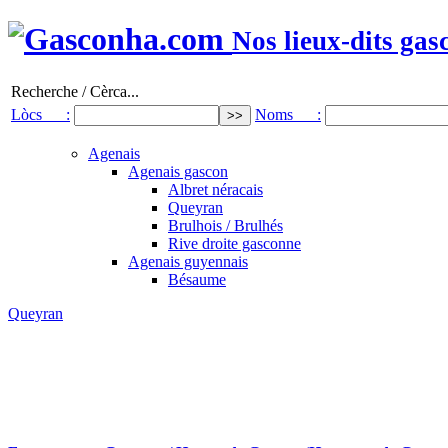
Nos lieux-dits gas
Recherche / Cèrca...
Lòcs :
Noms :
Agenais
Agenais gascon
Albret néracais
Queyran
Brulhois / Brulhés
Rive droite gasconne
Agenais guyennais
Bésaume
Queyran