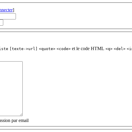
nnecter
]
et le code HTML
iste
[texte->url]
<quote>
<code>
<q>
<del>
<i
ssion par email