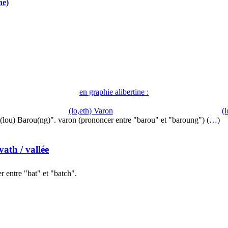
ne)
en graphie alibertine :
(lo,eth) Varon
(
(lou) Barou(ng)". varon (prononcer entre "barou" et "baroung") (…)
vath
/ vallée
 entre "bat" et "batch".