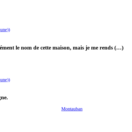
une))
sément le nom de cette maison, mais je me rends (…)
une))
gne.
Montauban