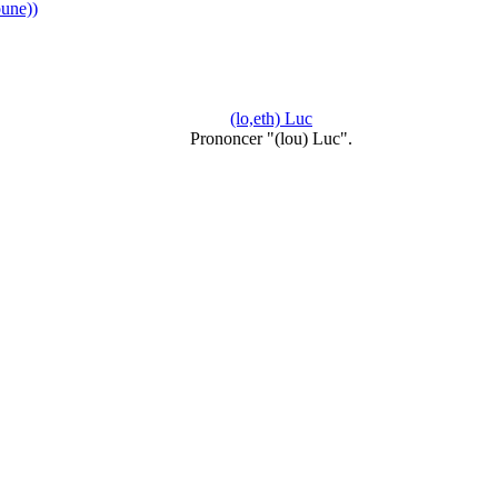
une))
(lo,eth) Luc
Prononcer "(lou) Luc".