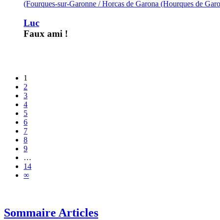
(Fourques-sur-Garonne / Horcas de Garona (Hourques de Garo
Luc
Faux ami !
1
2
3
4
5
6
7
8
9
…
14
∞
Sommaire Articles