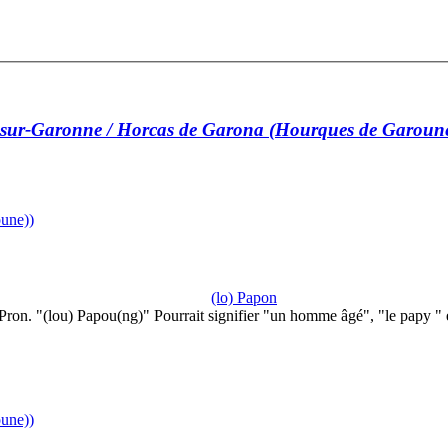
sur-Garonne / Horcas de Garona (Hourques de Garoun
une))
(lo) Papon
Pron. "(lou) Papou(ng)" Pourrait signifier "un homme âgé", "le papy "
une))