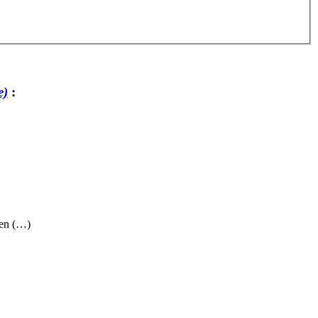
e)
:
 en (…)