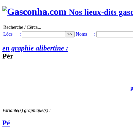
Nos lieux-dits gas
Recherche / Cèrca...
Lòcs :
Noms :
en graphie alibertine :
Pèr
p
Variante(s) graphique(s) :
Pé