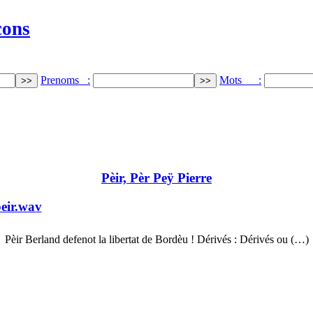
cons
Prenoms :
Mots :
Pèir, Pèr Peÿ Pierre
eir.wav
Pèir Berland defenot la libertat de Bordèu ! Dérivés : Dérivés ou (…)