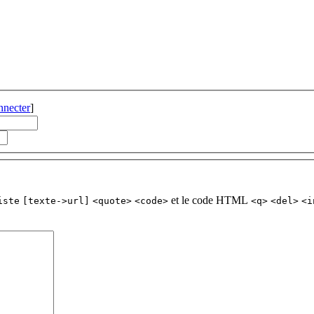
nnecter
]
et le code HTML
iste
[texte->url]
<quote>
<code>
<q>
<del>
<i