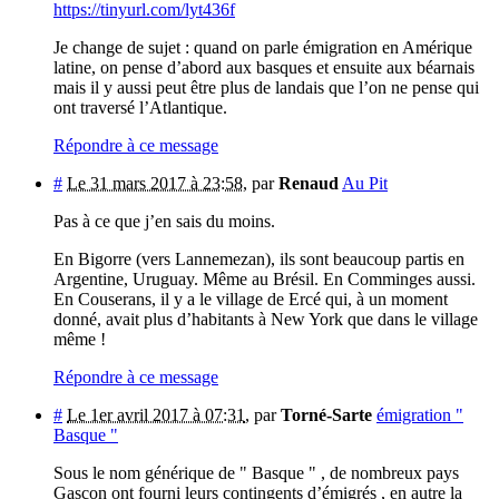
https://tinyurl.com/lyt436f
Je change de sujet : quand on parle émigration en Amérique
latine, on pense d’abord aux basques et ensuite aux béarnais
mais il y aussi peut être plus de landais que l’on ne pense qui
ont traversé l’Atlantique.
Répondre à ce message
#
Le 31 mars 2017 à 23:58
,
par
Renaud
Au Pit
Pas à ce que j’en sais du moins.
En Bigorre (vers Lannemezan), ils sont beaucoup partis en
Argentine, Uruguay. Même au Brésil. En Comminges aussi.
En Couserans, il y a le village de Ercé qui, à un moment
donné, avait plus d’habitants à New York que dans le village
même !
Répondre à ce message
#
Le 1er avril 2017 à 07:31
,
par
Torné-Sarte
émigration "
Basque "
Sous le nom générique de " Basque " , de nombreux pays
Gascon ont fourni leurs contingents d’émigrés , en autre la