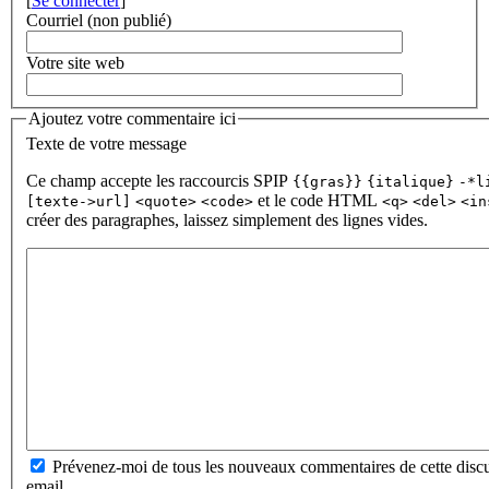
[
Se connecter
]
Courriel (non publié)
Votre site web
Ajoutez votre commentaire ici
Texte de votre message
Ce champ accepte les raccourcis SPIP
{{gras}}
{italique}
-*l
et le code HTML
[texte->url]
<quote>
<code>
<q>
<del>
<in
créer des paragraphes, laissez simplement des lignes vides.
Prévenez-moi de tous les nouveaux commentaires de cette discu
email