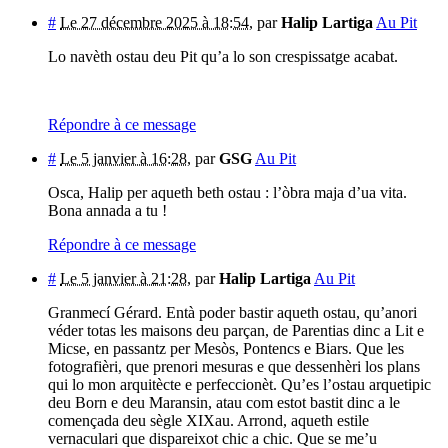
#
Le 27 décembre 2025 à 18:54
,
par
Halip Lartiga
Au Pit
Lo navèth ostau deu Pit qu’a lo son crespissatge acabat.
Répondre à ce message
#
Le 5 janvier à 16:28
,
par
GSG
Au Pit
Osca, Halip per aqueth beth ostau : l’òbra maja d’ua vita.
Bona annada a tu !
Répondre à ce message
#
Le 5 janvier à 21:28
,
par
Halip Lartiga
Au Pit
Granmecí Gérard. Entà poder bastir aqueth ostau, qu’anori
véder totas les maisons deu parçan, de Parentias dinc a Lit e
Micse, en passantz per Mesòs, Pontencs e Biars. Que les
fotografièri, que prenori mesuras e que dessenhèri los plans
qui lo mon arquitècte e perfeccionèt. Qu’es l’ostau arquetipic
deu Born e deu Maransin, atau com estot bastit dinc a le
començada deu sègle XIXau. Arrond, aqueth estile
vernaculari que dispareixot chic a chic. Que se me’u