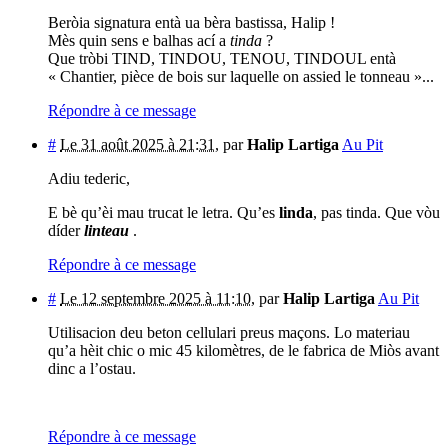
Beròia signatura entà ua bèra bastissa, Halip !
Mès quin sens e balhas ací a
tinda
?
Que tròbi TIND, TINDOU, TENOU, TINDOUL entà
« Chantier, pièce de bois sur laquelle on assied le tonneau »...
Répondre à ce message
#
Le 31 août 2025 à 21:31
,
par
Halip Lartiga
Au Pit
Adiu tederic,
E bè qu’èi mau trucat le letra. Qu’es
linda
, pas tinda. Que vòu
díder
linteau
.
Répondre à ce message
#
Le 12 septembre 2025 à 11:10
,
par
Halip Lartiga
Au Pit
Utilisacion deu beton cellulari preus maçons. Lo materiau
qu’a hèit chic o mic 45 kilomètres, de le fabrica de Miòs avant
dinc a l’ostau.
Répondre à ce message