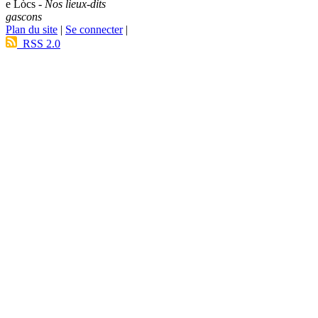
e Lòcs -
Nos lieux-dits
gascons
Plan du site
|
Se connecter
|
RSS 2.0