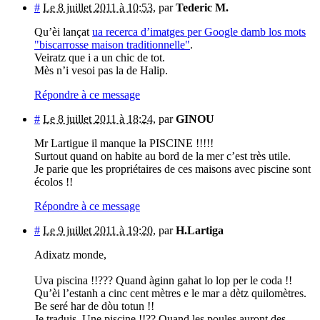
#
Le 8 juillet 2011 à 10:53
,
par
Tederic M.
Qu’èi lançat
ua recerca d’imatges per Google damb los mots
"biscarrosse maison traditionnelle"
.
Veiratz que i a un chic de tot.
Mès n’i vesoi pas la de Halip.
Répondre à ce message
#
Le 8 juillet 2011 à 18:24
,
par
GINOU
Mr Lartigue il manque la PISCINE !!!!!
Surtout quand on habite au bord de la mer c’est très utile.
Je parie que les propriétaires de ces maisons avec piscine sont
écolos !!
Répondre à ce message
#
Le 9 juillet 2011 à 19:20
,
par
H.Lartiga
Adixatz monde,
Uva piscina !!??? Quand àginn gahat lo lop per le coda !!
Qu’èi l’estanh a cinc cent mètres e le mar a dètz quilomètres.
Be seré har de dòu totun !!
Je traduis. Une piscine !!?? Quand les poules auront des