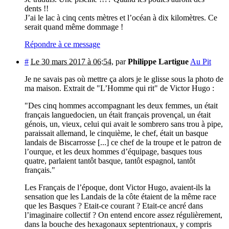
dents !!
J’ai le lac à cinq cents mètres et l’océan à dix kilomètres. Ce
serait quand même dommage !
Répondre à ce message
#
Le 30 mars 2017 à 06:54
,
par
Philippe Lartigue
Au Pit
Je ne savais pas où mettre ça alors je le glisse sous la photo de
ma maison. Extrait de "L’Homme qui rit" de Victor Hugo :
"Des cinq hommes accompagnant les deux femmes, un était
français languedocien, un était français provençal, un était
génois, un, vieux, celui qui avait le sombrero sans trou à pipe,
paraissait allemand, le cinquième, le chef, était un basque
landais de Biscarrosse [...] ce chef de la troupe et le patron de
l’ourque, et les deux hommes d’équipage, basques tous
quatre, parlaient tantôt basque, tantôt espagnol, tantôt
français."
Les Français de l’époque, dont Victor Hugo, avaient-ils la
sensation que les Landais de la côte étaient de la même race
que les Basques ? Etait-ce courant ? Etait-ce ancré dans
l’imaginaire collectif ? On entend encore assez régulièrement,
dans la bouche des hexagonaux septentrionaux, y compris