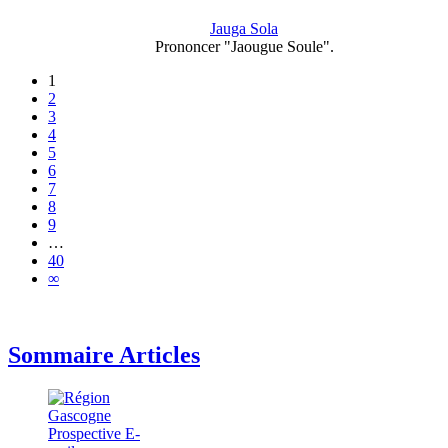
Jauga Sola
Prononcer "Jaougue Soule".
1
2
3
4
5
6
7
8
9
…
40
∞
Sommaire Articles