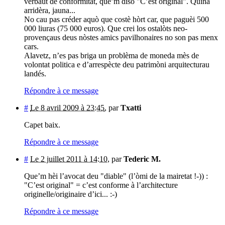
verbaut de conformitat, que’m disó "C’est original". Quina
arridèra, jauna...
No cau pas créder aquò que costè hòrt car, que paguèi 500
000 liuras (75 000 euros). Que crei los ostalòts neo-
provençaus deus nòstes amics pavilhonaires no son pas menx
cars.
Alavetz, n’es pas briga un problèma de moneda mès de
volontat politica e d’arrespècte deu patrimòni arquitecturau
landés.
Répondre à ce message
#
Le 8 avril 2009 à 23:45
,
par
Txatti
Capet baix.
Répondre à ce message
#
Le 2 juillet 2011 à 14:10
,
par
Tederic M.
Que’m hèi l’avocat deu "diable" (l’òmi de la mairetat !-)) :
"C’est original" = c’est conforme à l’architecture
originelle/originaire d’ici... :-)
Répondre à ce message