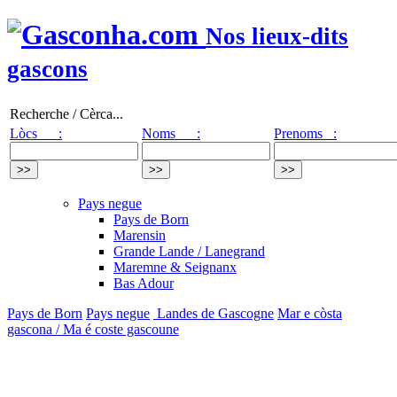
Nos lieux-dits
gascons
Recherche / Cèrca...
Lòcs :
Noms :
Prenoms :
Pays negue
Pays de Born
Marensin
Grande Lande / Lanegrand
Maremne & Seignanx
Bas Adour
Pays de Born
Pays negue
Landes de Gascogne
Mar e còsta
gascona / Ma é coste gascoune