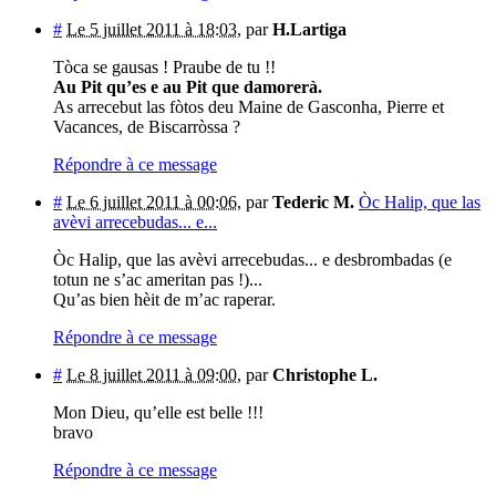
#
Le 5 juillet 2011 à 18:03
,
par
H.Lartiga
Tòca se gausas ! Praube de tu !!
Au Pit qu’es e au Pit que damorerà.
As arrecebut las fòtos deu Maine de Gasconha, Pierre et
Vacances, de Biscarròssa ?
Répondre à ce message
#
Le 6 juillet 2011 à 00:06
,
par
Tederic M.
Òc Halip, que las
avèvi arrecebudas... e...
Òc Halip, que las avèvi arrecebudas... e desbrombadas (e
totun ne s’ac ameritan pas !)...
Qu’as bien hèit de m’ac raperar.
Répondre à ce message
#
Le 8 juillet 2011 à 09:00
,
par
Christophe L.
Mon Dieu, qu’elle est belle !!!
bravo
Répondre à ce message