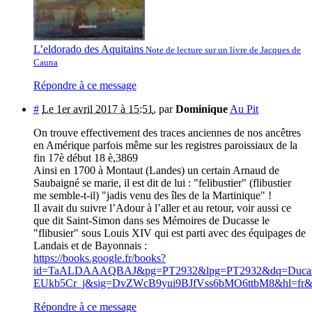
L’eldorado des Aquitains
Note de lecture sur un livre de Jacques de
Cauna
Répondre à ce message
#
Le 1er avril 2017 à 15:51
,
par
Dominique
Au Pit
On trouve effectivement des traces anciennes de nos ancêtres
en Amérique parfois même sur les registres paroissiaux de la
fin 17è début 18 è,3869
Ainsi en 1700 à Montaut (Landes) un certain Arnaud de
Saubaigné se marie, il est dit de lui : "felibustier" (flibustier
me semble-t-il) "jadis venu des îles de la Martinique" !
Il avait du suivre l’Adour à l’aller et au retour, voir aussi ce
que dit Saint-Simon dans ses Mémoires de Ducasse le
"flibusier" sous Louis XIV qui est parti avec des équipages de
Landais et de Bayonnais :
https://books.google.fr/books?
id=TaALDAAAQBAJ&pg=PT2932&lpg=PT2932&dq=Ducasse+
EUkb5Cr_j&sig=DvZWcB9yui9BJfVss6bMO6ttbM8&hl=fr
Répondre à ce message