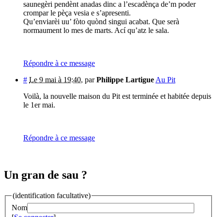
saunegèri pendènt anadas dinc a l’escadènça de’m poder
crompar le pèça vesia e s’apresenti.
Qu’enviarèi uu’ fòto quònd singui acabat. Que serà
normaument lo mes de marts. Ací qu’atz le sala.
Répondre à ce message
#
Le 9 mai à 19:40
,
par
Philippe Lartigue
Au Pit
Voilà, la nouvelle maison du Pit est terminée et habitée depuis
le 1er mai.
Répondre à ce message
Un gran de sau ?
(identification facultative)
Nom