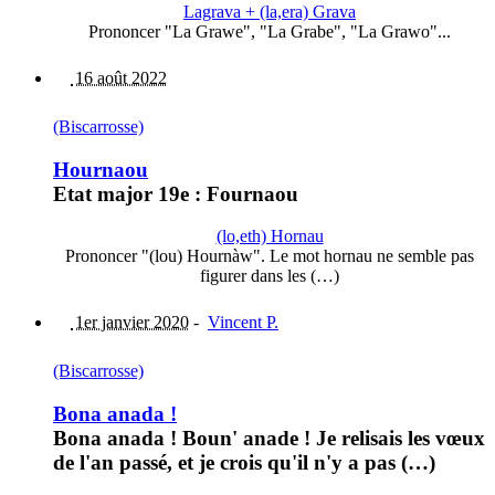
Lagrava + (la,era) Grava
Prononcer "La Grawe", "La Grabe", "La Grawo"...
16 août 2022
(Biscarrosse)
Hournaou
Etat major 19e : Fournaou
(lo,eth) Hornau
Prononcer "(lou) Hournàw". Le mot hornau ne semble pas
figurer dans les (…)
1er janvier 2020
-
Vincent P.
(Biscarrosse)
Bona anada !
Bona anada ! Boun' anade ! Je relisais les vœux
de l'an passé, et je crois qu'il n'y a pas (…)