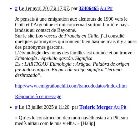
#
Le 1er avril 2017 à 17:07
,
par
32406465
Au Pit
Je pensais à une émigration aux alentours de 1900 vers le
Chili et l’Argentine et qui concernait surtout l’arrière pays
landais au contact de Bayonne.
Sur le site
Los vascos de Francia en Chile
, j’ai consulté
quelques patronymes qui sonnent bien basque mais il y a aussi
des patronymes gascons.
L’étymologie des noms des familles est donnée et on trouve :
Etimología : Apellido gascón. Significa
Ex : LARTIGAU Etimología : Artigue. Palabra de origen
pre-indo-europea. En gascón artiga significa “terreno
desbrozado”.
http://www.emigrationchili.com/bancodedatos/index.htm
Répondre à ce message
#
Le 13 juillet 2025 à 11:20
,
par
Tederic Merger
Au Pit
« Qu’es le construccion deu mon navèth ostau au Pit, suu
medís airiau com le mia vielha. » [Halip]