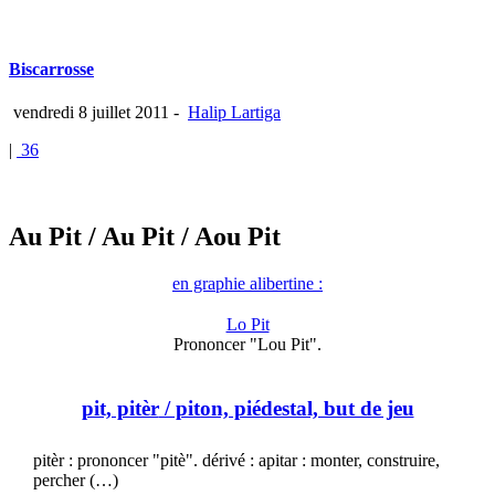
Biscarrosse
vendredi 8 juillet 2011
-
Halip Lartiga
|
36
Au Pit
/ Au Pit
/ Aou Pit
en graphie alibertine :
Lo Pit
Prononcer "Lou Pit".
pit, pitèr
/ piton, piédestal, but de jeu
pitèr : prononcer "pitè". dérivé : apitar : monter, construire,
percher (…)