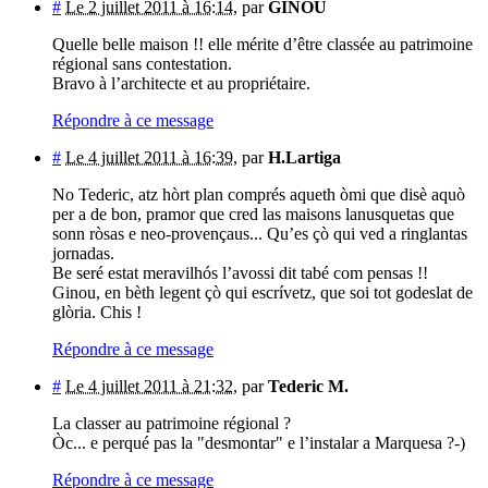
#
Le 2 juillet 2011 à 16:14
,
par
GINOU
Quelle belle maison !! elle mérite d’être classée au patrimoine
régional sans contestation.
Bravo à l’architecte et au propriétaire.
Répondre à ce message
#
Le 4 juillet 2011 à 16:39
,
par
H.Lartiga
No Tederic, atz hòrt plan comprés aqueth òmi que disè aquò
per a de bon, pramor que cred las maisons lanusquetas que
sonn ròsas e neo-provençaus... Qu’es çò qui ved a ringlantas
jornadas.
Be seré estat meravilhós l’avossi dit tabé com pensas !!
Ginou, en bèth legent çò qui escrívetz, que soi tot godeslat de
glòria. Chis !
Répondre à ce message
#
Le 4 juillet 2011 à 21:32
,
par
Tederic M.
La classer au patrimoine régional ?
Òc... e perqué pas la "desmontar" e l’instalar a Marquesa ?-)
Répondre à ce message