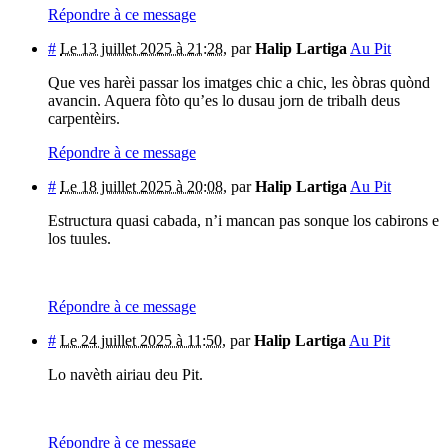
Répondre à ce message
#
Le 13 juillet 2025 à 21:28
,
par
Halip Lartiga
Au Pit
Que ves harèi passar los imatges chic a chic, les òbras quònd
avancin. Aquera fòto qu’es lo dusau jorn de tribalh deus
carpentèirs.
Répondre à ce message
#
Le 18 juillet 2025 à 20:08
,
par
Halip Lartiga
Au Pit
Estructura quasi cabada, n’i mancan pas sonque los cabirons e
los tuules.
Répondre à ce message
#
Le 24 juillet 2025 à 11:50
,
par
Halip Lartiga
Au Pit
Lo navèth airiau deu Pit.
Répondre à ce message