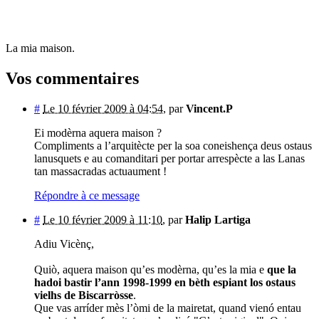
La mia maison.
Vos commentaires
#
Le 10 février 2009 à 04:54
,
par
Vincent.P
Ei modèrna aquera maison ?
Compliments a l’arquitècte per la soa coneishença deus ostaus
lanusquets e au comanditari per portar arrespècte a las Lanas
tan massacradas actuaument !
Répondre à ce message
#
Le 10 février 2009 à 11:10
,
par
Halip Lartiga
Adiu Vicènç,
Quiò, aquera maison qu’es modèrna, qu’es la mia e
que la
hadoi bastir l’ann 1998-1999 en bèth espiant los ostaus
vielhs de Biscarròsse
.
Que vas arríder mès l’òmi de la mairetat, quand vienó entau