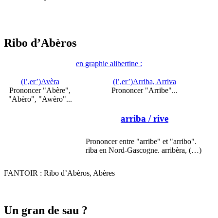
Ribo d’Abèros
en graphie alibertine :
(l’,er’)Avèra
(l’,er’)Arriba, Arriva
Prononcer "Abère",
Prononcer "Arribe"...
"Abèro", "Awèro"...
arriba
/ rive
Prononcer entre "arribe" et "arribo".
riba en Nord-Gascogne. arribèra, (…)
FANTOIR : Ribo d’Abèros, Abères
Un gran de sau ?