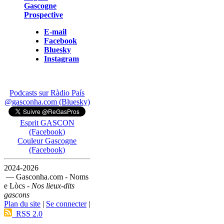
Gascogne
Prospective
E-mail
Facebook
Bluesky
Instagram
Podcasts sur Ràdio País
@gasconha.com (Bluesky)
Esprit GASCON
(Facebook)
Couleur Gascogne
(Facebook)
2024-2026
— Gasconha.com - Noms
e Lòcs -
Nos lieux-dits
gascons
Plan du site
|
Se connecter
|
RSS 2.0