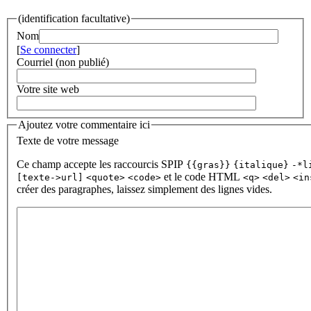
(identification facultative)
Nom
[
Se connecter
]
Courriel (non publié)
Votre site web
Ajoutez votre commentaire ici
Texte de votre message
Ce champ accepte les raccourcis SPIP
{{gras}}
{italique}
-*l
et le code HTML
[texte->url]
<quote>
<code>
<q>
<del>
<in
créer des paragraphes, laissez simplement des lignes vides.