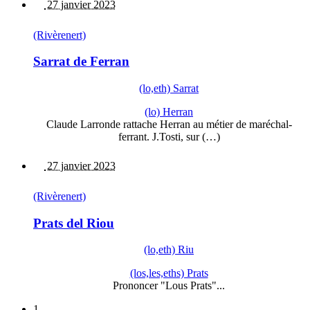
27 janvier 2023
(Rivèrenert)
Sarrat de Ferran
(lo,eth) Sarrat
(lo) Herran
Claude Larronde rattache Herran au métier de maréchal-
ferrant. J.Tosti, sur (…)
27 janvier 2023
(Rivèrenert)
Prats del Riou
(lo,eth) Riu
(los,les,eths) Prats
Prononcer "Lous Prats"...
1