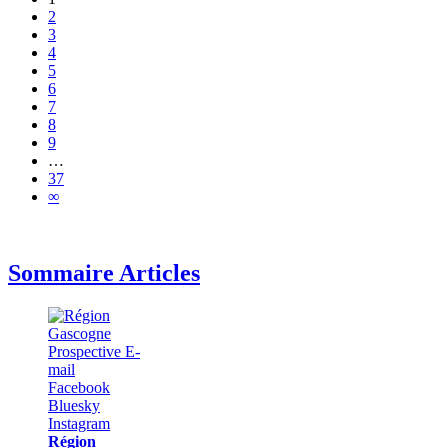
2
3
4
5
6
7
8
9
…
37
∞
Sommaire Articles
Région