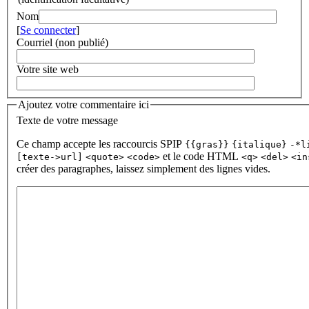
Nom
[
Se connecter
]
Courriel (non publié)
Votre site web
Ajoutez votre commentaire ici
Texte de votre message
Ce champ accepte les raccourcis SPIP
{{gras}}
{italique}
-*l
et le code HTML
[texte->url]
<quote>
<code>
<q>
<del>
<in
créer des paragraphes, laissez simplement des lignes vides.