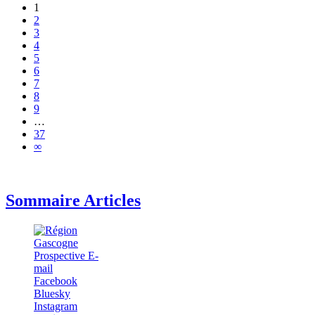
1
2
3
4
5
6
7
8
9
…
37
∞
Sommaire Articles