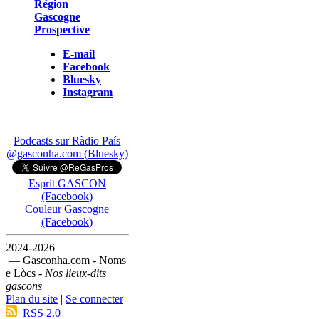
Région
Gascogne
Prospective
E-mail
Facebook
Bluesky
Instagram
Podcasts sur Ràdio País
@gasconha.com (Bluesky)
Esprit GASCON
(Facebook)
Couleur Gascogne
(Facebook)
2024-2026
— Gasconha.com - Noms
e Lòcs -
Nos lieux-dits
gascons
Plan du site
|
Se connecter
|
RSS 2.0