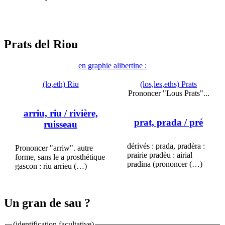
Prats del Riou
en graphie alibertine :
(lo,eth) Riu
(los,les,eths) Prats
Prononcer "Lous Prats"...
arriu, riu
/ rivière,
prat, prada
/ pré
ruisseau
dérivés : prada, pradèra :
Prononcer "arriw". autre
prairie pradèu : airial
forme, sans le a prosthétique
pradina (prononcer (…)
gascon : riu arrieu (…)
Un gran de sau ?
(identification facultative)