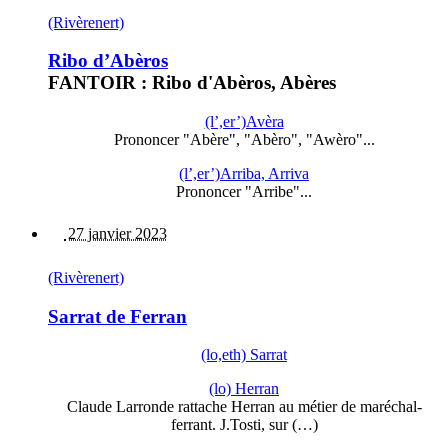
(Rivèrenert)
Ribo d’Abèros
FANTOIR : Ribo d'Abèros, Abères
(l’,er’)Avèra
Prononcer "Abère", "Abèro", "Awèro"...
(l’,er’)Arriba, Arriva
Prononcer "Arribe"...
27 janvier 2023
(Rivèrenert)
Sarrat de Ferran
(lo,eth) Sarrat
(lo) Herran
Claude Larronde rattache Herran au métier de maréchal-
ferrant. J.Tosti, sur (…)