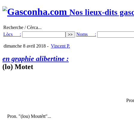
Nos lieux-dits gas
Recherche / Cèrca...
Lòcs :
Noms :
dimanche 8 avril 2018
-
Vincent P.
en graphie alibertine :
(lo) Motet
Pro
Pron. "(lou) Moutétt"...