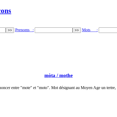
cons
Prenoms :
Mots :
mòta
/ mothe
noncer entre "mote" et "moto". Mot désignant au Moyen Age un tertre,