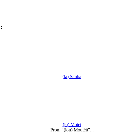
:
(la) Sanha
(lo) Motet
Pron. "(lou) Moutétt"...