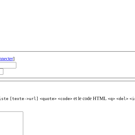
nnecter
]
et le code HTML
iste
[texte->url]
<quote>
<code>
<q>
<del>
<i