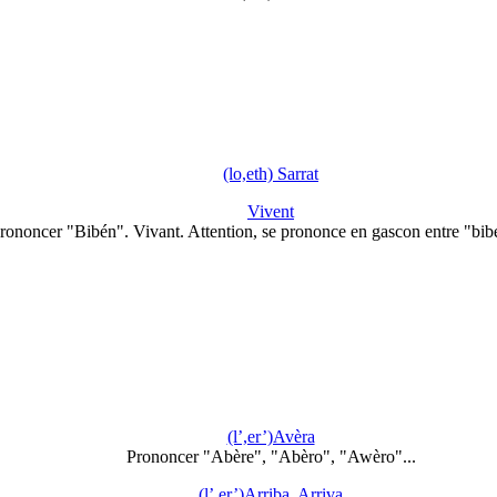
(lo,eth) Sarrat
Vivent
rononcer "Bibén". Vivant. Attention, se prononce en gascon entre "bi
(l’,er’)Avèra
Prononcer "Abère", "Abèro", "Awèro"...
(l’,er’)Arriba, Arriva