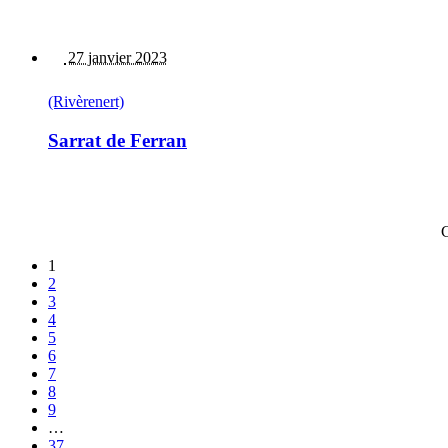
27 janvier 2023
(Rivèrenert)
Sarrat de Ferran
C
1
2
3
4
5
6
7
8
9
…
37