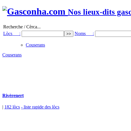
Nos lieux-dits gas
Recherche / Cèrca...
Lòcs :
Noms :
Couserans
Couserans
Rivèrenert
|
182 lòcs
- liste rapide des lòcs