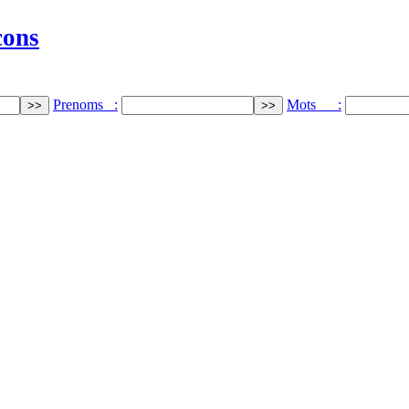
cons
Prenoms :
Mots :