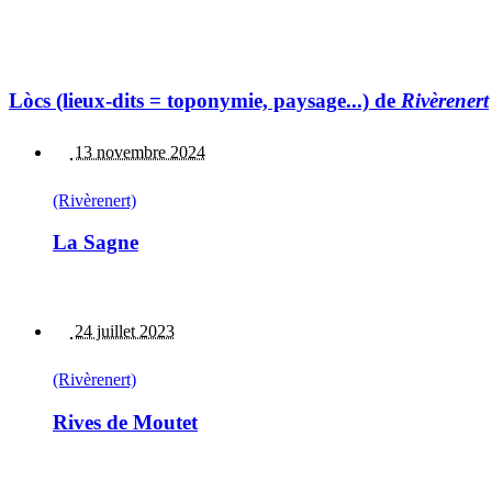
Lòcs (lieux-dits = toponymie, paysage...) de
Rivèrenert
13 novembre 2024
(Rivèrenert)
La Sagne
24 juillet 2023
(Rivèrenert)
Rives de Moutet