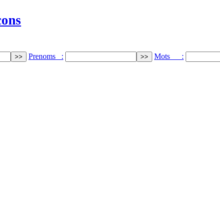
cons
Prenoms :
Mots :