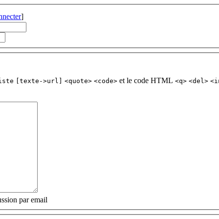
nnecter
]
et le code HTML
iste
[texte->url]
<quote>
<code>
<q>
<del>
<i
ssion par email