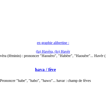
en graphie alibertine :
(la) Havèra, (lo) Havèr
vèra (féminin) : prononcer "Haouèro", "Habère", "Haouère"... Havèr 
hava
/ fève
Prononcer "habe", "habo", "hawo"... havar : champ de fèves