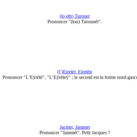
(lo,eth) Turonet
Prononcer "(lou) Turounét".
(l’)Eiretèr, Eiretèir
Prononcer "L’Eÿrétè", "L’Eÿréteÿ" ; le second est la forme nord-gasc
Jacmet, Jammet
Prononcer "Jammét". Petit Jacques ?