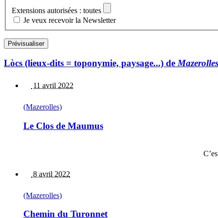
Extensions autorisées : toutes
Je veux recevoir la Newsletter
Lòcs (lieux-dits = toponymie, paysage...) de
Mazerolle
11 avril 2022
(Mazerolles)
Le Clos de Maumus
C’e
8 avril 2022
(Mazerolles)
Chemin du Turonnet