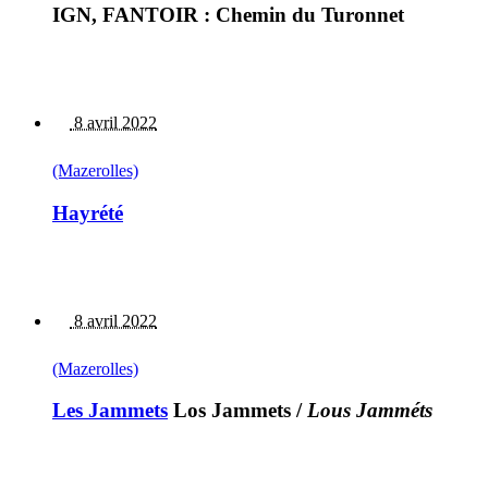
IGN, FANTOIR : Chemin du Turonnet
8 avril 2022
(Mazerolles)
Hayrété
8 avril 2022
(Mazerolles)
Les Jammets
Los Jammets
/
Lous Jamméts