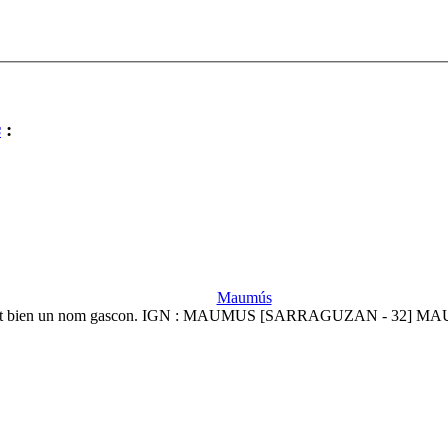
s
:
Maumús
st bien un nom gascon. IGN : MAUMUS [SARRAGUZAN - 32] M