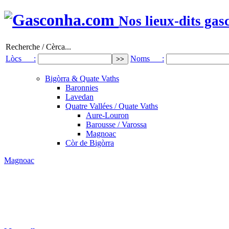
Nos lieux-dits gas
Recherche / Cèrca...
Lòcs :
Noms :
Bigòrra & Quate Vaths
Baronnies
Lavedan
Quatre Vallées / Quate Vaths
Aure-Louron
Barousse / Varossa
Magnoac
Còr de Bigòrra
Magnoac