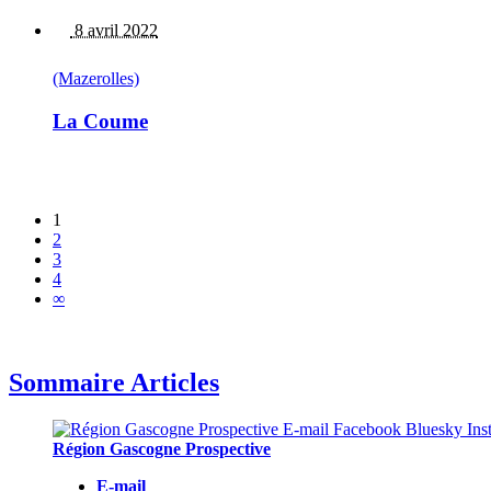
8 avril 2022
(Mazerolles)
La Coume
1
2
3
4
∞
Sommaire Articles
Région Gascogne Prospective
E-mail