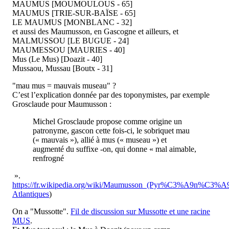
MAUMUS [MOUMOULOUS - 65]
MAUMUS [TRIE-SUR-BAÏSE - 65]
LE MAUMUS [MONBLANC - 32]
et aussi des Maumusson, en Gascogne et ailleurs, et
MALMUSSOU [LE BUGUE - 24]
MAUMESSOU [MAURIES - 40]
Mus (Le Mus) [Doazit - 40]
Mussaou, Mussau [Boutx - 31]
"mau mus = mauvais museau" ?
C’est l’explication donnée par des toponymistes, par exemple
Grosclaude pour Maumusson :
Michel Grosclaude propose comme origine un
patronyme, gascon cette fois-ci, le sobriquet mau
(« mauvais »), allié à mus (« museau ») et
augmenté du suffixe -on, qui donne « mal aimable,
renfrogné
».
https://fr.wikipedia.org/wiki/Maumusson_(Pyr%C3%A9n%C3%A9
Atlantiques
)
On a "Mussotte".
Fil de discussion sur Mussotte et une racine
MUS
.