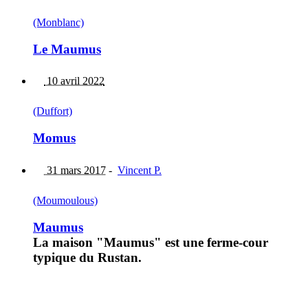
(Monblanc)
Le Maumus
10 avril 2022
(Duffort)
Momus
31 mars 2017
-
Vincent P.
(Moumoulous)
Maumus
La maison "Maumus" est une ferme-cour
typique du Rustan.