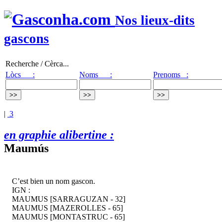
Nos lieux-dits
gascons
Recherche / Cèrca...
Lòcs :
Noms :
Prenoms :
|
3
en graphie alibertine :
Maumús
C’est bien un nom gascon.
IGN :
MAUMUS [SARRAGUZAN - 32]
MAUMUS [MAZEROLLES - 65]
MAUMUS [MONTASTRUC - 65]