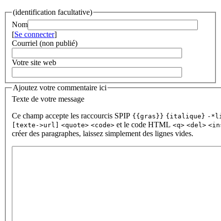
(identification facultative)
Nom
[
Se connecter
]
Courriel (non publié)
Votre site web
Ajoutez votre commentaire ici
Texte de votre message
Ce champ accepte les raccourcis SPIP
{{gras}}
{italique}
-*l
et le code HTML
[texte->url]
<quote>
<code>
<q>
<del>
<in
créer des paragraphes, laissez simplement des lignes vides.