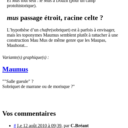
Et
Mus
tout seul : le Mus à Doazit (pour un camp
protohistorique).
mus
passage étroit, racine celte ?
L’hypothèse d’un
chafre
(sobriquet) est à parfois à envisager,
mais les toponymes Maumus semblent plutôt à rattacher à une
construction Mau Mus de même genre que les Maupas,
Mauhorat...
Variante(s) graphique(s) :
Maumus
""Salle gueule" ?
Sobriquet de marrane ou de morisque ?"
Vos commentaires
#
Le 12 août 2010 à 09:39
,
par
C.Bréant