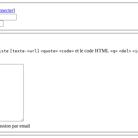
nnecter
]
et le code HTML
iste
[texte->url]
<quote>
<code>
<q>
<del>
<i
ssion par email