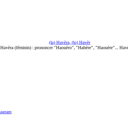
(la) Havèra, (lo) Havèr
Havèra (féminin) : prononcer "Haouèro", "Habère", "Haouère"... Hav