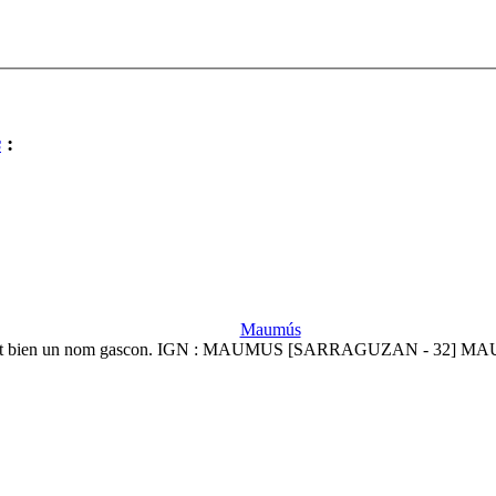
s
:
Maumús
st bien un nom gascon. IGN : MAUMUS [SARRAGUZAN - 32] M