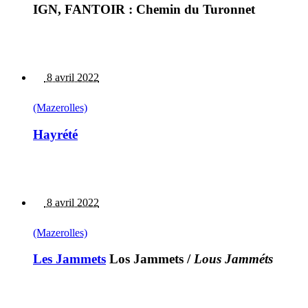
IGN, FANTOIR : Chemin du Turonnet
8 avril 2022
(Mazerolles)
Hayrété
8 avril 2022
(Mazerolles)
Les Jammets
Los Jammets
/
Lous Jamméts