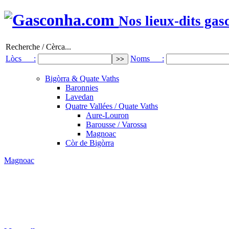
Nos lieux-dits gas
Recherche / Cèrca...
Lòcs :
Noms :
Bigòrra & Quate Vaths
Baronnies
Lavedan
Quatre Vallées / Quate Vaths
Aure-Louron
Barousse / Varossa
Magnoac
Còr de Bigòrra
Magnoac