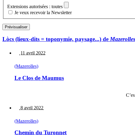
Extensions autorisées : toutes
Je veux recevoir la Newsletter
Lòcs (lieux-dits = toponymie, paysage...) de
Mazerolle
11 avril 2022
(Mazerolles)
Le Clos de Maumus
C’e
8 avril 2022
(Mazerolles)
Chemin du Turonnet