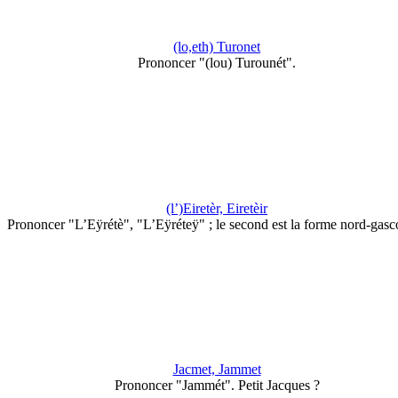
(lo,eth) Turonet
Prononcer "(lou) Turounét".
(l’)Eiretèr, Eiretèir
Prononcer "L’Eÿrétè", "L’Eÿréteÿ" ; le second est la forme nord-gasc
Jacmet, Jammet
Prononcer "Jammét". Petit Jacques ?