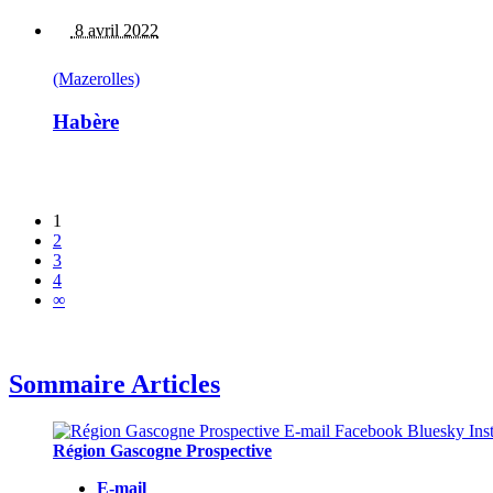
8 avril 2022
(Mazerolles)
Habère
1
2
3
4
∞
Sommaire Articles
Région Gascogne Prospective
E-mail