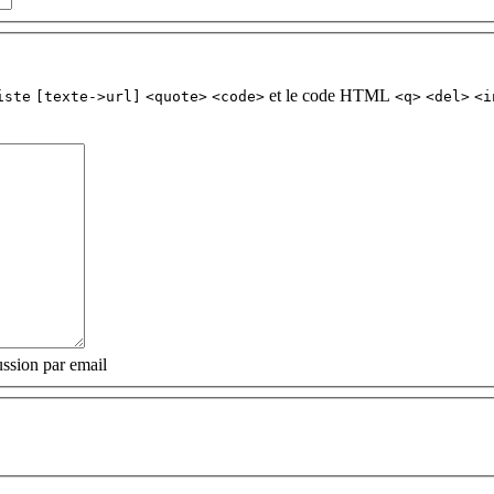
et le code HTML
iste
[texte->url]
<quote>
<code>
<q>
<del>
<i
ssion par email