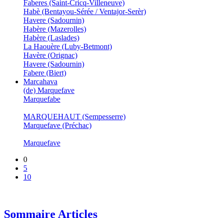
Faberes (Saint-Cricq-Villeneuve)
Habè (Bentayou-Sérée / Ventajor-Serèr)
Havere (Sadournin)
Habère (Mazerolles)
Habère (Laslades)
La Haouère (Luby-Betmont)
Havère (Orignac)
Havere (Sadournin)
Fabere (Biert)
Marcahava
(de) Marquefave
Marquefabe
MARQUEHAUT (Sempesserre)
Marquefave (Préchac)
Marquefave
0
5
10
Sommaire Articles