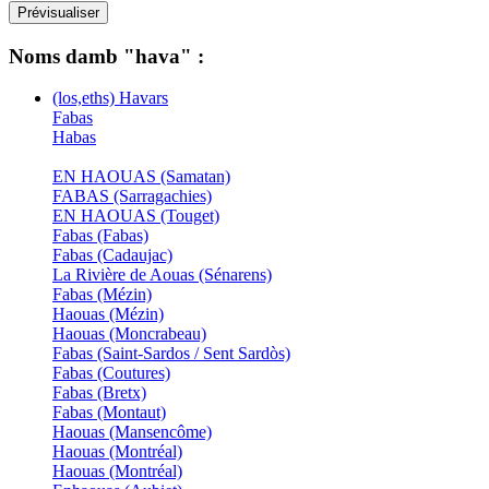
Noms damb "hava" :
(los,eths) Havars
Fabas
Habas
EN HAOUAS (Samatan)
FABAS (Sarragachies)
EN HAOUAS (Touget)
Fabas (Fabas)
Fabas (Cadaujac)
La Rivière de Aouas (Sénarens)
Fabas (Mézin)
Haouas (Mézin)
Haouas (Moncrabeau)
Fabas (Saint-Sardos / Sent Sardòs)
Fabas (Coutures)
Fabas (Bretx)
Fabas (Montaut)
Haouas (Mansencôme)
Haouas (Montréal)
Haouas (Montréal)