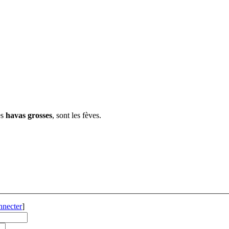
es
havas grosses
, sont les fèves.
nnecter
]