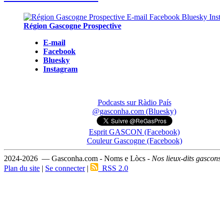
Région Gascogne Prospective
E-mail
Facebook
Bluesky
Instagram
Podcasts sur Ràdio País
@gasconha.com (Bluesky)
Esprit GASCON (Facebook)
Couleur Gascogne (Facebook)
2024-2026 — Gasconha.com - Noms e Lòcs -
Nos lieux-dits gascon
Plan du site
|
Se connecter
|
RSS 2.0