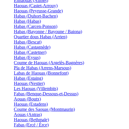
Enhaouas (Aubiet)
Haouas (Castet-Arrouy)
Haouas (Peyrusse-Grande)
Habas (Duhort-Bachen)
Habas (Habas)
Habas (Carcen-Ponson)
Habas (Bayonne / Bayoune / Baiona)
Quartier dous Habas (Arrien)
Habas (Bescat)
Habas (Castagnède)
Habas (Castetner)
Habas (Eysus)
Coume de Haouas (Argelès-Bagnères)
Pla de Habas (Arrens-Marsous)
Labas de Haouas (Bonnefont)
Habas (Estaing)
Haouas (Nestier)
Les Haouas (Villembits)
Fabas (Benque-Dessous-et-Dessus)
Aouas (Boutx)
Haouas (Estadens)
Coume des Saouas (Montmaurin)
Aouas (Antras)
Haouas (Bethmale)
Fabas (Ercé / Èrce)