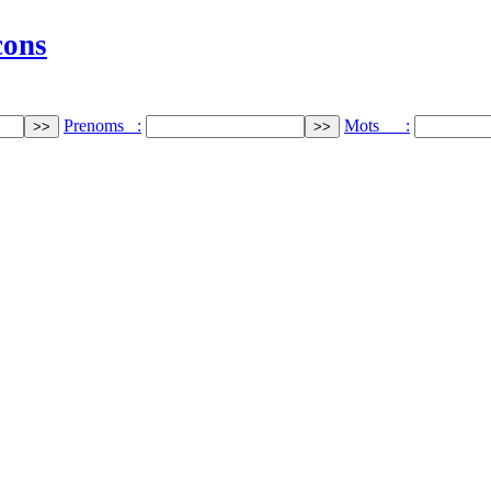
cons
Prenoms :
Mots :