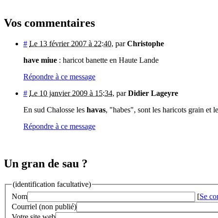
Vos commentaires
#
Le 13 février 2007 à 22:40
,
par
Christophe
have miue
: haricot banette en Haute Lande
Répondre à ce message
#
Le 10 janvier 2009 à 15:34
,
par
Didier Lageyre
En sud Chalosse les
havas
, "habes", sont les haricots grain et l
Répondre à ce message
Un gran de sau ?
(identification facultative)
Nom
[
Se co
Courriel (non publié)
Votre site web