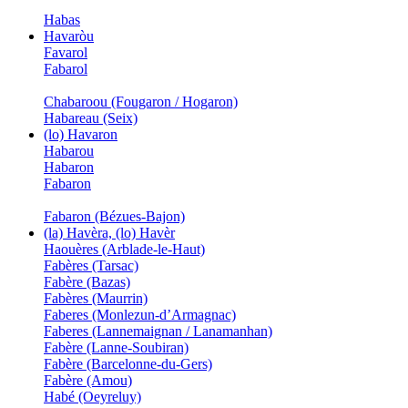
Habas
Havaròu
Favarol
Fabarol
Chabaroou (Fougaron / Hogaron)
Habareau (Seix)
(lo) Havaron
Habarou
Habaron
Fabaron
Fabaron (Bézues-Bajon)
(la) Havèra, (lo) Havèr
Haouères (Arblade-le-Haut)
Fabères (Tarsac)
Fabère (Bazas)
Fabères (Maurrin)
Faberes (Monlezun-d’Armagnac)
Faberes (Lannemaignan / Lanamanhan)
Fabère (Lanne-Soubiran)
Fabère (Barcelonne-du-Gers)
Fabère (Amou)
Habé (Oeyreluy)