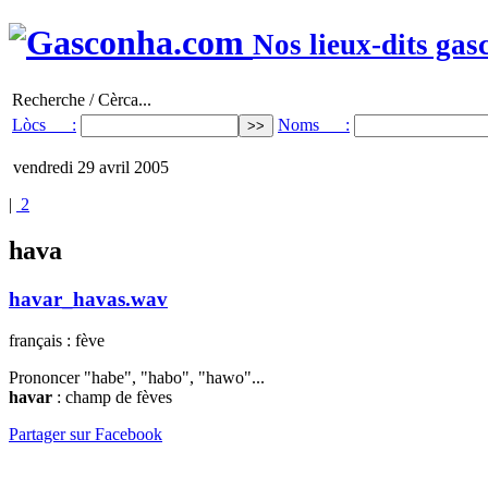
Nos lieux-dits gas
Recherche / Cèrca...
Lòcs :
Noms :
vendredi 29 avril 2005
|
2
hava
havar_havas.wav
français : fève
Prononcer "habe", "habo", "hawo"...
havar
: champ de fèves
Partager sur Facebook