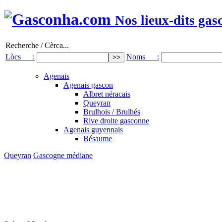
Nos lieux-dits gas
Recherche / Cèrca...
Lòcs :
Noms :
Agenais
Agenais gascon
Albret néracais
Queyran
Brulhois / Brulhés
Rive droite gasconne
Agenais guyennais
Bésaume
Queyran
Gascogne médiane