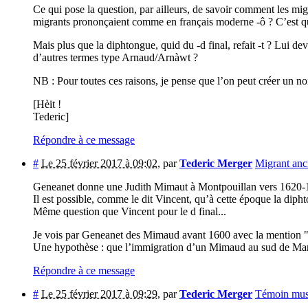
Ce qui pose la question, par ailleurs, de savoir comment les mig
migrants prononçaient comme en français moderne -ô ? C’est que 
Mais plus que la diphtongue, quid du -d final, refait -t ? Lui de
d’autres termes type Arnaud/Arnàwt ?
NB : Pour toutes ces raisons, je pense que l’on peut créer un
[Hèit !
Tederic]
Répondre à ce message
#
Le 25 février 2017 à 09:02
,
par
Tederic Merger
Migrant anc
Geneanet donne une Judith Mimaut à Montpouillan vers 1620-1
Il est possible, comme le dit Vincent, qu’à cette époque la dip
Même question que Vincent pour le d final...
Je vois par Geneanet des Mimaud avant 1600 avec la mention "p
Une hypothèse : que l’immigration d’un Mimaud au sud de Marmand
Répondre à ce message
#
Le 25 février 2017 à 09:29
,
par
Tederic Merger
Témoin mus