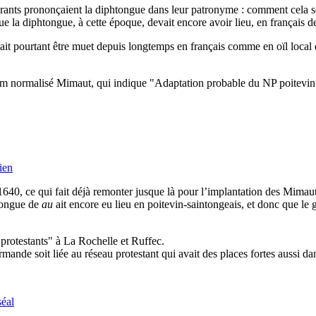
rants prononçaient la diphtongue dans leur patronyme : comment cela se 
la diphtongue, à cette époque, devait encore avoir lieu, en français d
vait pourtant être muet depuis longtemps en français comme en oïl local d
 nom normalisé Mimaut, qui indique "Adaptation probable du NP poitev
ien
640, ce qui fait déjà remonter jusque là pour l’implantation des Mim
htongue de
au
ait encore eu lieu en poitevin-saintongeais, et donc que le
rotestants" à La Rochelle et Ruffec.
e soit liée au réseau protestant qui avait des places fortes aussi dans
éal