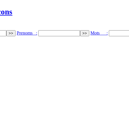
cons
Prenoms :
Mots :