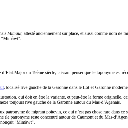
 mais
Mimaut
, attesté anciennement sur place, et aussi comme nom de fam
e, "Mimàwt".
te d’État-Major du 19ème siècle, laissant penser que le toponyme est r
ut
, localisé rive gauche de la Garonne dans le Lot-et-Garonne moderne
tration, qui doit en être la variante, et peut-être la forme originelle, ca
nnexe toujours rive gauche de la Garonne autour du Mas-d’Agenais.
 patronyme de migrant poitevin, ce qui n’est pas chose rare dans ce sect
che (le patronyme reste concentré autour de Caumont et du Mas-d’Agenais)
prononçait "Mimàwt".