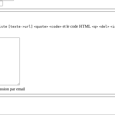
et le code HTML
iste
[texte->url]
<quote>
<code>
<q>
<del>
<i
ssion par email