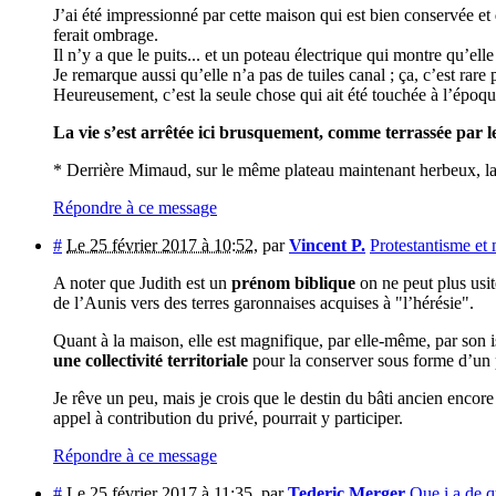
J’ai été impressionné par cette maison qui est bien conservée et
ferait ombrage.
Il n’y a que le puits... et un poteau électrique qui montre qu’elle
Je remarque aussi qu’elle n’a pas de tuiles canal ; ça, c’est rar
Heureusement, c’est la seule chose qui ait été touchée à l’époqu
La vie s’est arrêtée ici brusquement, comme terrassée par le
* Derrière Mimaud, sur le même plateau maintenant herbeux, la 
Répondre à ce message
#
Le 25 février 2017 à 10:52
,
par
Vincent P.
Protestantisme et
A noter que Judith est un
prénom biblique
on ne peut plus usit
de l’Aunis vers des terres garonnaises acquises à "l’hérésie".
Quant à la maison, elle est magnifique, par elle-même, par son i
une collectivité territoriale
pour la conserver sous forme d’un pe
Je rêve un peu, mais je crois que le destin du bâti ancien encore
appel à contribution du privé, pourrait y participer.
Répondre à ce message
#
Le 25 février 2017 à 11:35
,
par
Tederic Merger
Que i a de q