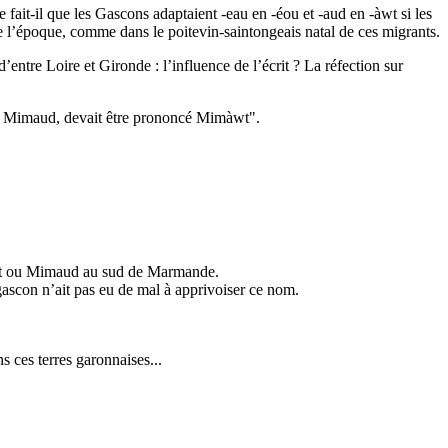
fait-il que les Gascons adaptaient -eau en -éou et -aud en -àwt si les
e l’époque, comme dans le poitevin-saintongeais natal de ces migrants.
’entre Loire et Gironde : l’influence de l’écrit ? La réfection sur
in Mimaud, devait être prononcé Mimàwt".
aut ou Mimaud au sud de Marmande.
 gascon n’ait pas eu de mal à apprivoiser ce nom.
 ces terres garonnaises...