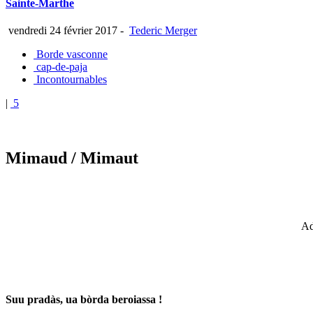
Sainte-Marthe
vendredi 24 février 2017
-
Tederic Merger
Borde vasconne
cap-de-paja
Incontournables
|
5
Mimaud
/ Mimaut
Ad
Suu pradàs, ua bòrda beroiassa !