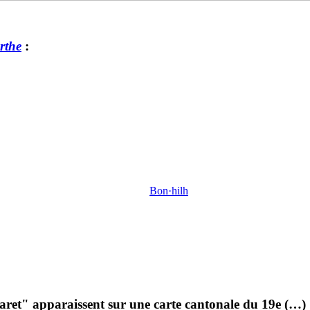
rthe
:
Bon·hilh
ret" apparaissent sur une carte cantonale du 19e (…)