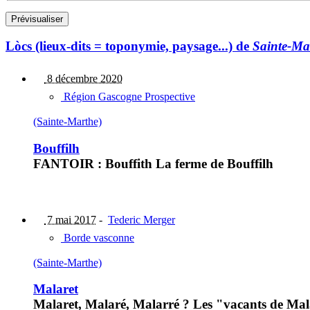
Lòcs (lieux-dits = toponymie, paysage...) de
Sainte-Ma
8 décembre 2020
Région Gascogne Prospective
(Sainte-Marthe)
Bouffilh
FANTOIR : Bouffith La ferme de Bouffilh
7 mai 2017
-
Tederic Merger
Borde vasconne
(Sainte-Marthe)
Malaret
Malaret, Malaré, Malarré ? Les "vacants de Mala