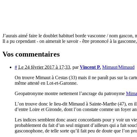
J’aurais aimé faire le doublet habituel borde vasconne / nom gascon,
Il a pu cependant - on aimerait le savoir - être prononcé à la gasconn
Vos commentaires
#
Le 24 février 2017 à 17:33
,
par
Vincent P.
Mimaut/Mimaud
On trouve Mimaut à Cestas (33) mais il ne paraît pas sur la car
même attesté en Lot-et-Garonne.
Geopatronyme montre nettement l’ancrage du patronyme
Mima
L’on trouve donc le lieu-dit Mimaud à Sainte-Marthe (47), en illus
d’entre Loire et Gironde, dont l’on constate comme un foyer a
Les indices semblent donc assez concordants pour y voir un vieux
probablement du fait d’un seul migrant d’ailleurs qui a fait sou
gasconophone, de telle sorte qu’il fait peu de doute que l’on 