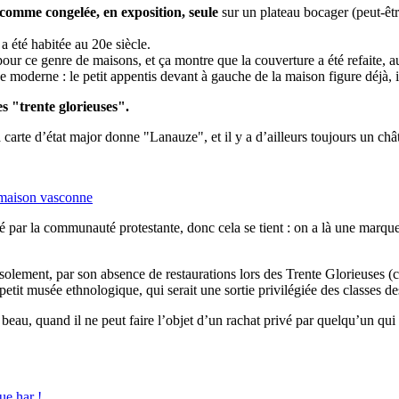
comme congelée, en exposition, seule
sur un plateau bocager (peut-êt
 a été habitée au 20e siècle.
e pour ce genre de maisons, et ça montre que la couverture a été refaite, 
e moderne : le petit appentis devant à gauche de la maison figure déjà, 
s "trente glorieuses".
carte d’état major donne "Lanauze", et il y a d’ailleurs toujours un c
 maison vasconne
é par la communauté protestante, donc cela se tient : on a là une marqu
solement, par son absence de restaurations lors des Trente Glorieuses (c
tit musée ethnologique, qui serait une sortie privilégiée des classes de
 beau, quand il ne peut faire l’objet d’un rachat privé par quelqu’un qui 
ue har !