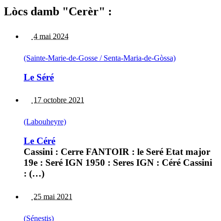
Lòcs damb "Cerèr" :
4 mai 2024
(Sainte-Marie-de-Gosse / Senta-Maria-de-Gòssa)
Le Séré
17 octobre 2021
(Labouheyre)
Le Céré
Cassini : Cerre FANTOIR : le Seré Etat major
19e : Seré IGN 1950 : Seres IGN : Céré Cassini
: (…)
25 mai 2021
(Sénestis)