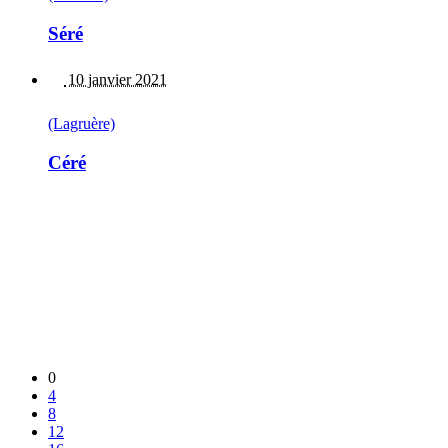
Séré
10 janvier 2021
(Lagruère)
Céré
0
4
8
12