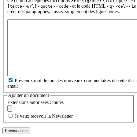
Ce champ accepte les raccourcis SPIP
{{gras}}
{italique}
-*l
et le code HTML
[texte->url]
<quote>
<code>
<q>
<del>
<in
créer des paragraphes, laissez simplement des lignes vides.
Prévenez-moi de tous les nouveaux commentaires de cette discu
email
Ajouter un document
Extensions autorisées : toutes
Je veux recevoir la Newsletter