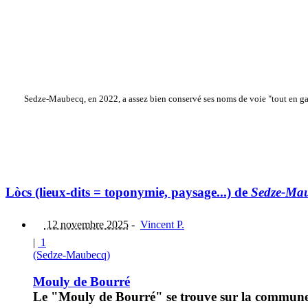
Sedze-Maubecq, en 2022, a assez bien conservé ses noms de voie "tout en g
Lòcs (lieux-dits = toponymie, paysage...) de
Sedze-Ma
12 novembre 2025
-
Vincent P.
|
1
(Sedze-Maubecq)
Mouly de Bourré
Le "Mouly de Bourré" se trouve sur la commune