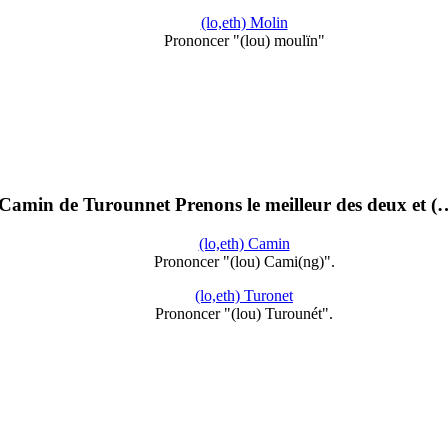
(lo,eth) Molin
Prononcer "(lou) moulïn"
min de Turounnet Prenons le meilleur des deux et (
(lo,eth) Camin
Prononcer "(lou) Cami(ng)".
(lo,eth) Turonet
Prononcer "(lou) Turounét".