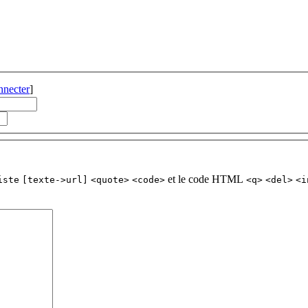
nnecter
]
et le code HTML
iste
[texte->url]
<quote>
<code>
<q>
<del>
<i