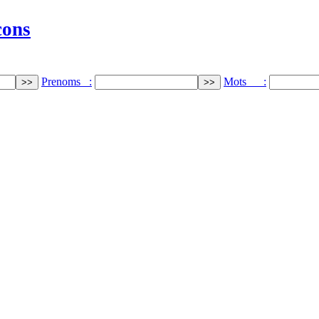
cons
Prenoms :
Mots :