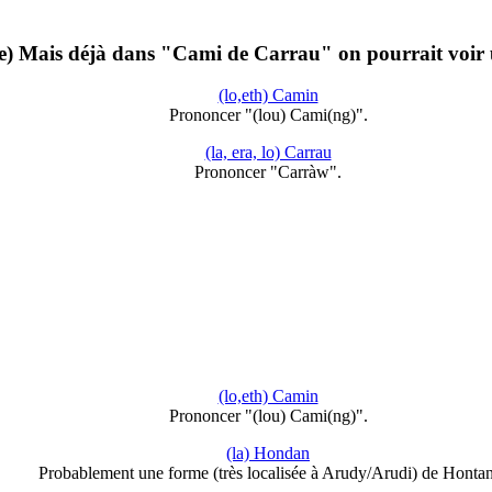
 Mais déjà dans "Cami de Carrau" on pourrait voir
(lo,eth) Camin
Prononcer "(lou) Cami(ng)".
(la, era, lo) Carrau
Prononcer "Carràw".
(lo,eth) Camin
Prononcer "(lou) Cami(ng)".
(la) Hondan
Probablement une forme (très localisée à Arudy/Arudi) de Hontan