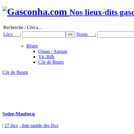
Nos lieux-dits gas
Recherche / Cèrca...
Lòcs :
Noms :
Béarn
Ossau / Aussau
Vic-Bilh
Còr de Bearn
Còr de Bearn
Sedze-Maubecq
|
27 lòcs
- liste rapide des lòcs