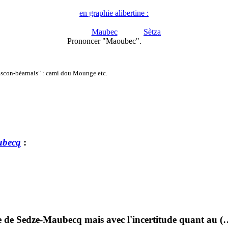
en graphie alibertine :
Maubec
Sètza
Prononcer "Maoubec".
ascon-béarnais" : cami dou Mounge etc.
ubecq
:
 de Sedze-Maubecq mais avec l'incertitude quant au (