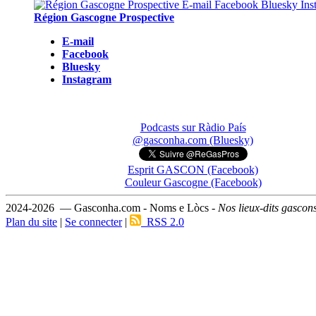
Région Gascogne Prospective
E-mail
Facebook
Bluesky
Instagram
Podcasts sur Ràdio País
@gasconha.com (Bluesky)
Esprit GASCON (Facebook)
Couleur Gascogne (Facebook)
2024-2026 — Gasconha.com - Noms e Lòcs -
Nos lieux-dits gascon
Plan du site
|
Se connecter
|
RSS 2.0