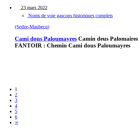
23 mars 2022
Noms de voie gascons historiques complets
(Sedze-Maubecq)
Cami dous Paloumayres
Camin deus Palomaires
FANTOIR : Chemin Cami dous Paloumayres
1
2
3
4
5
6
∞