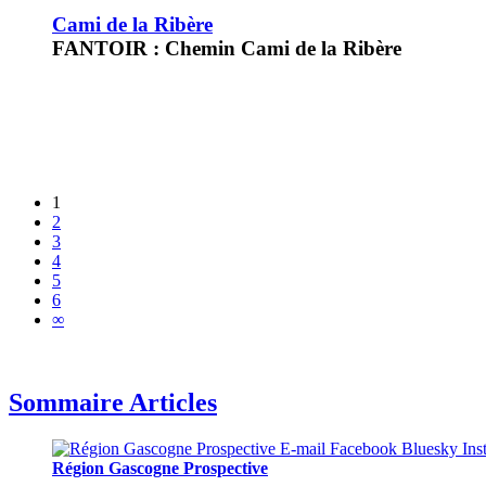
Cami de la Ribère
FANTOIR : Chemin Cami de la Ribère
1
2
3
4
5
6
∞
Sommaire Articles
Région Gascogne Prospective