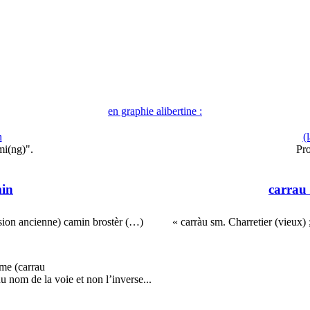
en graphie alibertine :
n
(
mi(ng)".
Pr
min
carrau
ssion ancienne) camin brostèr (…)
« carràu sm. Charretier (vieux)
me (carrau
 du nom de la voie et non l’inverse...