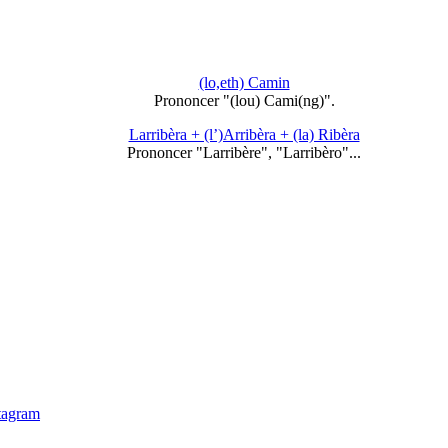
(lo,eth) Camin
Prononcer "(lou) Cami(ng)".
Larribèra + (l’)Arribèra + (la) Ribèra
Prononcer "Larribère", "Larribèro"...