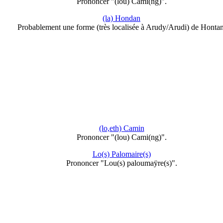
Prononcer "(lou) Cami(ng)".
(la) Hondan
Probablement une forme (très localisée à Arudy/Arudi) de Hontan
(lo,eth) Camin
Prononcer "(lou) Cami(ng)".
Lo(s) Palomaire(s)
Prononcer "Lou(s) paloumaÿre(s)".