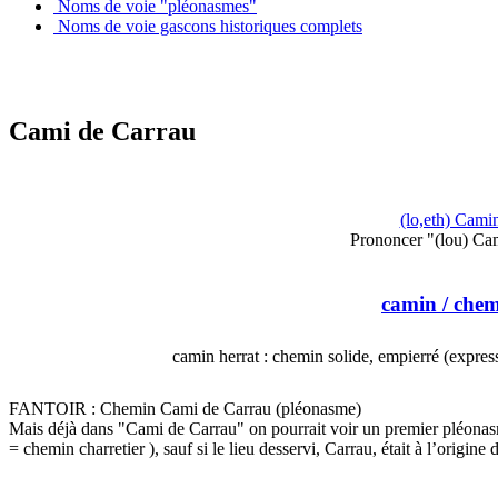
Noms de voie "pléonasmes"
Noms de voie gascons historiques complets
Cami de Carrau
(lo,eth) Cami
Prononcer "(lou) Ca
camin
/ che
camin herrat : chemin solide, empierré (expre
FANTOIR : Chemin Cami de Carrau (pléonasme)
Mais déjà dans "Cami de Carrau" on pourrait voir un premier pléonas
= chemin charretier ), sauf si le lieu desservi, Carrau, était à l’origine