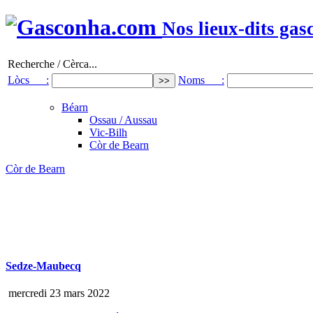
Nos lieux-dits gas
Recherche / Cèrca...
Lòcs :
Noms :
Béarn
Ossau / Aussau
Vic-Bilh
Còr de Bearn
Còr de Bearn
Sedze-Maubecq
mercredi 23 mars 2022