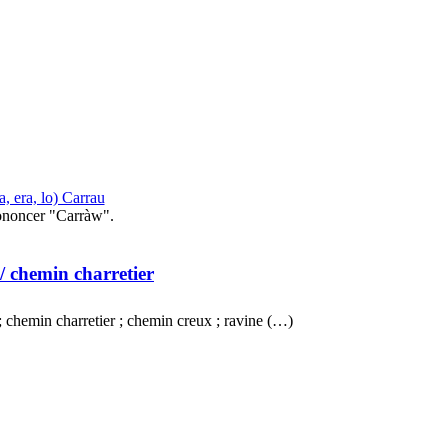
la, era, lo) Carrau
ononcer "Carràw".
/ chemin charretier
 ; chemin charretier ; chemin creux ; ravine (…)