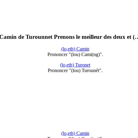
min de Turounnet Prenons le meilleur des deux et (
(lo,eth) Camin
Prononcer "(lou) Cami(ng)".
(lo,eth) Turonet
Prononcer "(lou) Turounét".
(lo,eth) Camin