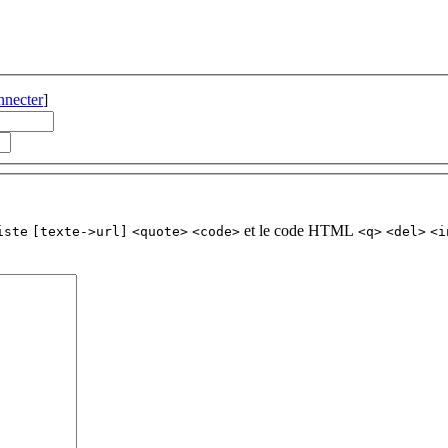
nnecter
]
et le code HTML
iste
[texte->url]
<quote>
<code>
<q>
<del>
<i