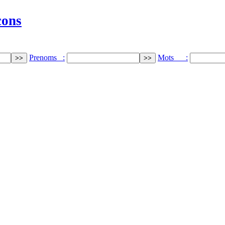
cons
Prenoms :
Mots :