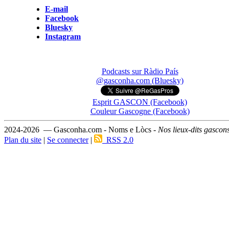
E-mail
Facebook
Bluesky
Instagram
Podcasts sur Ràdio País
@gasconha.com (Bluesky)
Esprit GASCON (Facebook)
Couleur Gascogne (Facebook)
2024-2026 — Gasconha.com - Noms e Lòcs -
Nos lieux-dits gascon
Plan du site
|
Se connecter
|
RSS 2.0