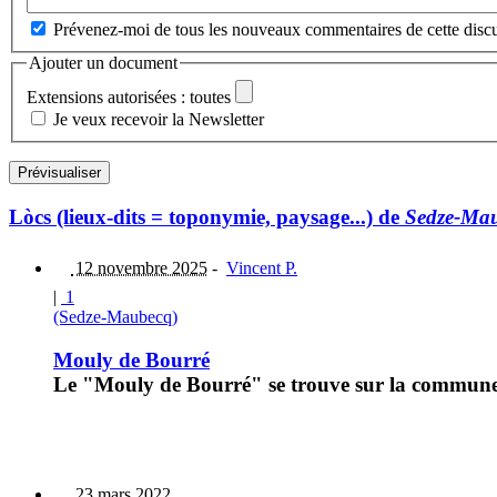
Prévenez-moi de tous les nouveaux commentaires de cette discu
Ajouter un document
Extensions autorisées : toutes
Je veux recevoir la Newsletter
Lòcs (lieux-dits = toponymie, paysage...) de
Sedze-Ma
12 novembre 2025
-
Vincent P.
|
1
(Sedze-Maubecq)
Mouly de Bourré
Le "Mouly de Bourré" se trouve sur la commune
23 mars 2022