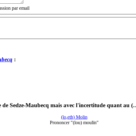
ssion par email
ubecq
:
 de Sedze-Maubecq mais avec l'incertitude quant au (
(lo,eth) Molin
Prononcer "(lou) moulïn"